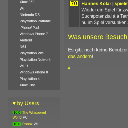
Xbox 360
70
Hannes Kolar
|
spiele
Wii
Wieder ein Spiel für z
Nintendo DS
Suchtpotenzial álá Tetr
Playstation Portable
nu im Spiel versunken. 
iPhone/iPad
Windows Phone 7
Was unsere Besuch
Android
N64
Es gibt noch keine Benutze
Playstation Vita
das ändern
!
Playstation Network
Wii U
#
Windows Phone 8
Playstation 4
Xbox One
♥ by Users
10.0
The Whispered
World
PC
10.0
Robox
Wii