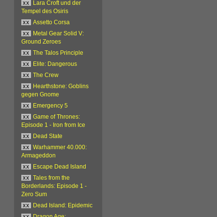
xx
Lara Croft und der
Tempel des Osiris
xx
Assetto Corsa
xx
Metal Gear Solid V:
Ground Zeroes
xx
The Talos Principle
xx
Elite: Dangerous
xx
The Crew
xx
Hearthstone: Goblins
gegen Gnome
xx
Emergency 5
xx
Game of Thrones:
Episode 1 - Iron from Ice
xx
Dead State
xx
Warhammer 40.000:
Armageddon
xx
Escape Dead Island
xx
Tales from the
Borderlands: Episode 1 -
Zero Sum
xx
Dead Island: Epidemic
xx
Dragon Age: