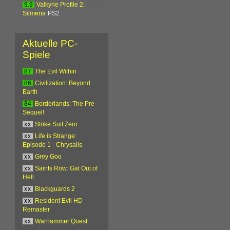
9.9
Valkyrie Profile 2:
Silmeria
PS2
Aktuelle PC-
Spiele
87
The Evil Within
86
Civilization: Beyond
Earth
84
Borderlands: The Pre-
Sequel!
xx
Strike Suit Zero
xx
Life is Strange:
Episode 1 - Chrysalis
xx
Grey Goo
xx
Saints Row: Gat Out of
Hell
xx
Blackguards 2
xx
Resident Evil HD
Remaster
xx
Warhammer Quest