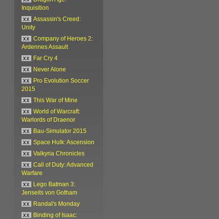
Inquisition
xx
Assassin's Creed:
Unity
xx
Company of Heroes 2:
Ardennes Assault
xx
Far Cry 4
xx
Never Alone
xx
Pro Evolution Soccer
2015
xx
This War of Mine
xx
World of Warcraft:
Warlords of Draenor
xx
Bau-Simulator 2015
xx
Space Hulk: Ascension
xx
Valkyria Chronicles
xx
Call of Duty: Advanced
Warfare
xx
Lego Batman 3:
Jenseits von Gotham
xx
Randal's Monday
xx
Binding of Isaac: