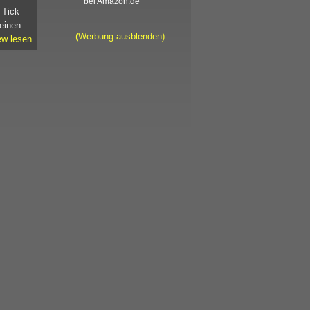
bei Amazon.de
 Tick
 einen
(Werbung ausblenden)
ew lesen