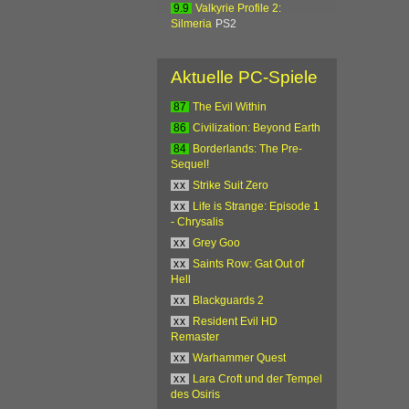
9.9
Valkyrie Profile 2:
Silmeria
PS2
Aktuelle PC-Spiele
87
The Evil Within
86
Civilization: Beyond Earth
84
Borderlands: The Pre-
Sequel!
xx
Strike Suit Zero
xx
Life is Strange: Episode 1
- Chrysalis
xx
Grey Goo
xx
Saints Row: Gat Out of
Hell
xx
Blackguards 2
xx
Resident Evil HD
Remaster
xx
Warhammer Quest
xx
Lara Croft und der Tempel
des Osiris