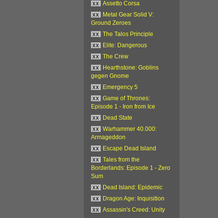
xx
Assetto Corsa
xx
Metal Gear Solid V:
Ground Zeroes
xx
The Talos Principle
xx
Elite: Dangerous
xx
The Crew
xx
Hearthstone: Goblins
gegen Gnome
xx
Emergency 5
xx
Game of Thrones:
Episode 1 - Iron from Ice
xx
Dead State
xx
Warhammer 40.000:
Armageddon
xx
Escape Dead Island
xx
Tales from the
Borderlands: Episode 1 - Zero
Sum
xx
Dead Island: Epidemic
xx
Dragon Age: Inquisition
xx
Assassin's Creed: Unity