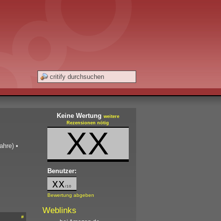
Keine Wertung
weitere
Rezensionen nötig
XX
ahre)
•
Benutzer:
xx
/10
Bewertung abgeben
Weblinks
#