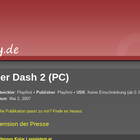
er Dash 2 (PC)
twickler
: Playfirst
•
Publisher
: Playfirst
•
USK
: Keine Einschränkung (ab 0 J
tum
: Mai 2, 2007
he Publikation passt zu mir? Finde es heraus.
ension der Presse
Hannes Kolar
|
spieletest.at