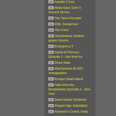
xx
Assetto Corsa
xx
Metal Gear Solid V:
Ground Zeroes
xx
The Talos Principle
xx
Elite: Dangerous
xx
The Crew
xx
Hearthstone: Goblins
gegen Gnome
xx
Emergency 5
xx
Game of Thrones:
Episode 1 - Iron from Ice
xx
Dead State
xx
Warhammer 40.000:
Armageddon
xx
Escape Dead Island
xx
Tales from the
Borderlands: Episode 1 - Zero
Sum
xx
Dead Island: Epidemic
xx
Dragon Age: Inquisition
xx
Assassin's Creed: Unity