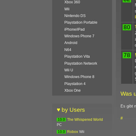
Xbox 360
Wii
Nintendo DS
Playstation Portable
80
iPhone/iPad
Windows Phone 7
Android
N64
78
Playstation Vita
Playstation Network
Wii U
Windows Phone 8
Playstation 4
Xbox One
Was u
Es gibt 
♥ by Users
#
10.0
The Whispered World
PC
10.0
Robox
Wii