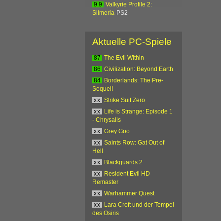
9.9
Valkyrie Profile 2:
Silmeria
PS2
Aktuelle PC-Spiele
87
The Evil Within
86
Civilization: Beyond Earth
84
Borderlands: The Pre-
Sequel!
xx
Strike Suit Zero
xx
Life is Strange: Episode 1
- Chrysalis
xx
Grey Goo
xx
Saints Row: Gat Out of
Hell
xx
Blackguards 2
xx
Resident Evil HD
Remaster
xx
Warhammer Quest
xx
Lara Croft und der Tempel
des Osiris