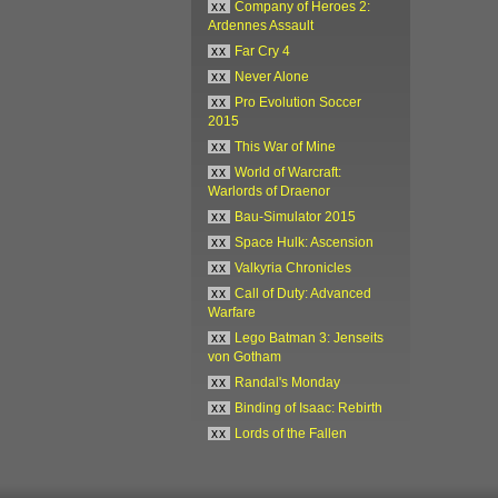
xx
Company of Heroes 2:
Ardennes Assault
xx
Far Cry 4
xx
Never Alone
xx
Pro Evolution Soccer
2015
xx
This War of Mine
xx
World of Warcraft:
Warlords of Draenor
xx
Bau-Simulator 2015
xx
Space Hulk: Ascension
xx
Valkyria Chronicles
xx
Call of Duty: Advanced
Warfare
xx
Lego Batman 3: Jenseits
von Gotham
xx
Randal's Monday
xx
Binding of Isaac: Rebirth
xx
Lords of the Fallen