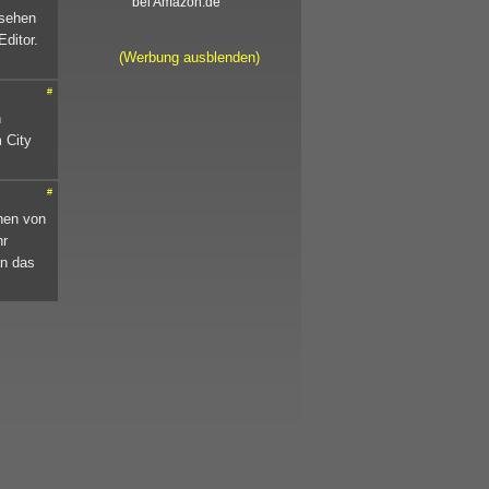
bei Amazon.de
usehen
Editor.
(Werbung ausblenden)
#
n
 City
#
ehen von
hr
an das