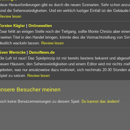
Neue Herausforderungen gibt es durch die neuen Szenarien. Sehr schon anz
sind die Sehenswürdigkeiten. Und ein wirklich lustiger Einfall ist der Gebäude-
Review lesen
Torsten Kägler
|
Onlinewelten
Zwar fehlt an einigen Stelle noch der Tiefgang, sollte Monte Christo aber eine
zweiten Titel in den Handel bringen, könnte dies die Vormachtstellung von Sim
deutlich wackeln lassen.
Review lesen
Sven Wernicke
|
DemoNews.de
Die Luft ist raus! Das Spielprinzip ist mir bereits bestens bekannt und abges
neuen Häusern, den Sehenswürdigkeiten und einem Editor wird mir nichts me
geboten, was nur ansatzweise dazu motiviert, sich nochmals 20-30 Stunden 
Spiel zu setzen.
Review lesen
nsere Besucher meinen
noch keine Benutzermeinungen zu diesem Spiel.
Du kannst das ändern
!