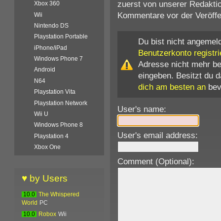
zuerst von unserer Redaktio
Xbox 360
Kommentare vor der Veröffen
Wii
Nintendo DS
Playstation Portable
Du bist nicht angemeld
iPhone/iPad
Benutzerkonto registri
Windows Phone 7
Adresse nicht mehr b
Android
eingeben. Besitzt du 
N64
dich am besten an
bev
Playstation Vita
Playstation Network
User's name:
Wii U
Windows Phone 8
User's email address:
Playstation 4
Xbox One
Comment (Optional):
♥ by Users
10.0
The Whispered
World
PC
10.0
Robox
Wii