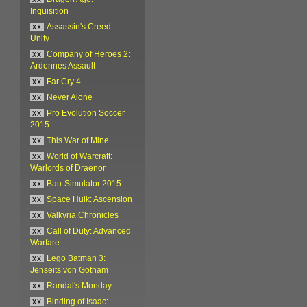
Inquisition
xx
Assassin's Creed:
Unity
xx
Company of Heroes 2:
Ardennes Assault
xx
Far Cry 4
xx
Never Alone
xx
Pro Evolution Soccer
2015
xx
This War of Mine
xx
World of Warcraft:
Warlords of Draenor
xx
Bau-Simulator 2015
xx
Space Hulk: Ascension
xx
Valkyria Chronicles
xx
Call of Duty: Advanced
Warfare
xx
Lego Batman 3:
Jenseits von Gotham
xx
Randal's Monday
xx
Binding of Isaac: