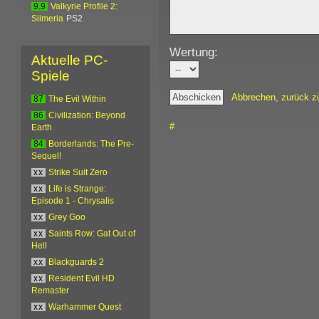
9.9
Valkyrie Profile 2:
Silmeria
PS2
Wertung:
Aktuelle PC-
Spiele
Abbrechen, zurück z
87
The Evil Within
86
Civilization: Beyond
#
Earth
84
Borderlands: The Pre-
Sequel!
xx
Strike Suit Zero
xx
Life is Strange:
Episode 1 - Chrysalis
xx
Grey Goo
xx
Saints Row: Gat Out of
Hell
xx
Blackguards 2
xx
Resident Evil HD
Remaster
xx
Warhammer Quest