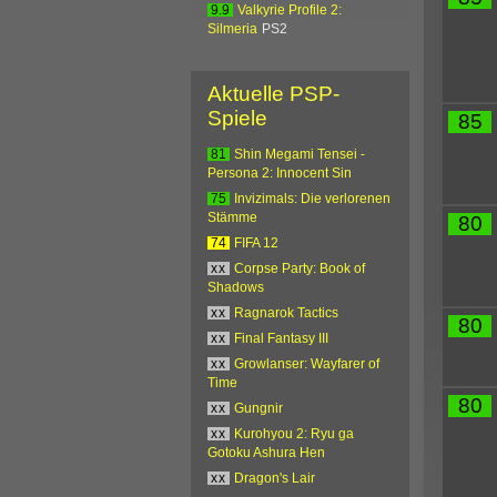
9.9
Valkyrie Profile 2:
Silmeria
PS2
Aktuelle PSP-
Spiele
85
81
Shin Megami Tensei -
Persona 2: Innocent Sin
75
Invizimals: Die verlorenen
Stämme
80
74
FIFA 12
xx
Corpse Party: Book of
Shadows
xx
Ragnarok Tactics
80
xx
Final Fantasy III
xx
Growlanser: Wayfarer of
Time
80
xx
Gungnir
xx
Kurohyou 2: Ryu ga
Gotoku Ashura Hen
xx
Dragon's Lair