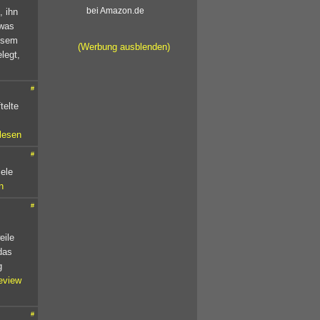
bei Amazon.de
, ihn
 was
iesem
(Werbung ausblenden)
legt,
#
telte
lesen
#
ele
n
#
eile
das
g
eview
#