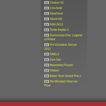
xx
Cladun X2
xx
Cho Aniki
xx
GaiaSeed
xx
Silent Hill
xx
NBA 2K12
xx
Tomb Raider 2
xx
Gamocracy One: Legend
of Robot
xx
Pro Evolution Soccer
2012
xx
OMG-Z
xx
Gen San
xx
Mawaskes Puzzle
xx
Tekken
xx
Motor Toon Grand Prix 2
xx
Me Monstar! Hear me
Roar