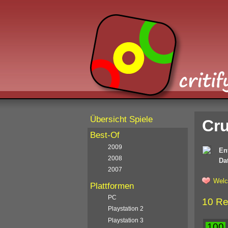
Übersicht Spiele
Cru
Best-Of
2009
En
2008
Da
2007
Welc
Plattformen
PC
10 Re
Playstation 2
Playstation 3
100