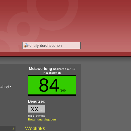
Metawertung
basierend auf 10
Rezensionen
84
ahre)
•
/100
Benutzer:
xx
/10
mit 1 Stimme
Bewertung abgeben
Weblinks
#