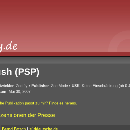
sh (PSP)
twickler
: Zootfly
•
Publisher
: Zoe Mode
•
USK
: Keine Einschränkung (ab 0 J
tum
: Mai 30, 2007
he Publikation passt zu mir? Finde es heraus.
zensionen der Presse
Bernd Fetsch
|
süddeutsche.de