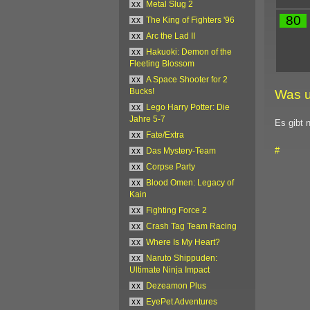
xx
Metal Slug 2
80
xx
The King of Fighters '96
xx
Arc the Lad II
xx
Hakuoki: Demon of the
Fleeting Blossom
xx
A Space Shooter for 2
Was u
Bucks!
xx
Lego Harry Potter: Die
Jahre 5-7
Es gibt 
xx
Fate/Extra
#
xx
Das Mystery-Team
xx
Corpse Party
xx
Blood Omen: Legacy of
Kain
xx
Fighting Force 2
xx
Crash Tag Team Racing
xx
Where Is My Heart?
xx
Naruto Shippuden:
Ultimate Ninja Impact
xx
Dezeamon Plus
xx
EyePet Adventures