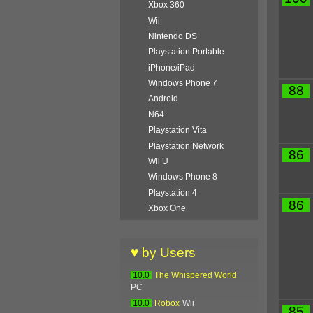
Xbox 360
Wii
Nintendo DS
Playstation Portable
iPhone/iPad
Windows Phone 7
88
Android
N64
Playstation Vita
Playstation Network
86
Wii U
Windows Phone 8
Playstation 4
86
Xbox One
♥ by Users
10.0
The Whispered World
PC
10.0
Robox
Wii
85