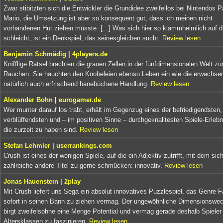
Zwar stibitzten sich die Entwickler die Grundidee zweifellos bei Nintendos P
Mario, die Umsetzung ist aber so konsequent gut, dass ich meinen nicht
vorhandenen Hut ziehen müsste. [...] Was sich hier so klammheimlich auf 
schleicht, ist ein Denkspiel, das seinesgleichen sucht.
Review lesen
Benjamin Schmädig
|
4players.de
Knifflige Rätsel brachten die grauen Zellen in der fünfdimensionalen Welt z
Rauchen. Sie hauchten den Knobeleien ebenso Leben ein wie die erwachse
natürlich auch erfrischend hanebüchene Handlung.
Review lesen
Alexander Bohn
|
eurogamer.de
Wer munter darauf los trabt, erhält im Gegenzug eines der befriedigendsten,
verblüffendsten und – im positiven Sinne – durchgeknalltesten Spiele-Erlebn
die zurzeit zu haben sind.
Review lesen
Stefan Lehmler
|
userrankings.com
Crush ist eines der wenigen Spiele, auf die ein Adjektiv zutrifft, mit dem sic
zahlreiche andere Titel zu gerne schmücken: innovativ.
Review lesen
Jonas Hauenstein
|
2play
Mit Crush liefert uns Sega ein absolut innovatives Puzzlespiel, das Genre-
sofort in seinen Bann zu ziehen vermag. Der ungewöhnliche Dimensionswe
birgt zweifelsohne eine Menge Potential und vermag gerade deshalb Spieler 
Altersklassen zu faszinieren.
Review lesen