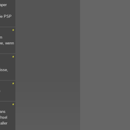
aper
die PSP
#
um
ne, wenn
#
isse,
#
h
#
Fans
chsel
aller