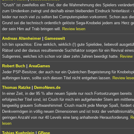
"Crush" ist zweifellos ein Titel, der die Wahrnehmung des Spielers verändert
zum Umdenken zwingt und deshalb einen bleibenden Eindruck hinterlässt -
leider nur noch viel zu selten bei Computerspielen vorkommt. Schon aus d
Grund sei die technisch ordentlich gelöste Sega-Knobelei jedem ans Herz ge
der sein Hirn auf Trab bringen will.
Review lesen
Andreas Altenheimer
|
Gameswelt
Ich bin sprachlos: Eine wirklich, wirklich (!) gute Spielidee, liebevoll ausgetüf
Rätsel und der daraus resultierende Suchtfaktor sorgen für ein Revival eines
Subgenres, welches ich schon vor über zehn Jahren beerdigt hatte.
Review 
Robert Buch
|
AreaGames
Jeder PSP-Besitzer, der auch nur ein Quäntchen Begeisterung für Knobelspi
aufbringen kann, sollte sich diesen Titel nicht entgehen lassen.
Review lese
Thomas Ratzke
|
DemoNews.de
In einer Zeit, in der 95 % aller neuen Spiele nur noch Fortsetzungen bereits
erfolgreicher Titel sind, ist Crush für mich ein aufgehender Stern am mittlerw
langweilig grauem Softwarehimmel. Crush macht jede Menge Spaß, fordert 
Denkvermögen in völlig neuen Dimensionen und ist trotz der verhältnismäßi
geringen Anzahl von nur 40 Levels eine lang anhaltende Herausforderung.
R
lesen
Tobias Kuehnlein
|
GBase