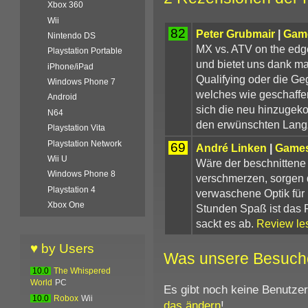
Xbox 360
Wii
82
Peter Grubmair
|
Gam
Nintendo DS
MX vs. ATV on the edge
Playstation Portable
und bietet uns dank m
iPhone/iPad
Qualifying oder die G
Windows Phone 7
welches wie geschaffen
Android
sich die neu hinzugek
N64
den erwünschten Langz
Playstation Vita
Playstation Network
69
André Linken
|
Games
Wii U
Wäre der beschnittene
Windows Phone 8
verschmerzen, sorgen 
Playstation 4
verwaschene Optik für
Xbox One
Stunden Spaß ist das 
sackt es ab.
Review le
♥ by Users
Was unsere Besuch
10.0
The Whispered
World
PC
Es gibt noch keine Benutze
10.0
Robox
Wii
das ändern
!