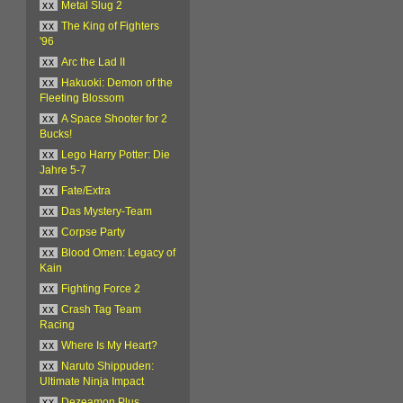
xx
Metal Slug 2
xx
The King of Fighters
'96
xx
Arc the Lad II
xx
Hakuoki: Demon of the
Fleeting Blossom
xx
A Space Shooter for 2
Bucks!
xx
Lego Harry Potter: Die
Jahre 5-7
xx
Fate/Extra
xx
Das Mystery-Team
xx
Corpse Party
xx
Blood Omen: Legacy of
Kain
xx
Fighting Force 2
xx
Crash Tag Team
Racing
xx
Where Is My Heart?
xx
Naruto Shippuden:
Ultimate Ninja Impact
xx
Dezeamon Plus