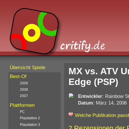
Übersicht Spiele
MX vs. ATV U
Best-Of
Edge (PSP)
2009
2008
Entwickler
: Rainbow St
2007
Datum
: März 14, 2006
Plattformen
PC
Welche Publikation passt
Playstation 2
Playstation 3
2 Rezensionen der 