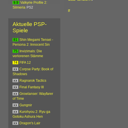
9.9
Valkyrie Profile 2:
Silmeria
PS2
#
Aktuelle PSP-
Spiele
81
Shin Megami Tensei -
Persona 2: Innocent Sin
75
Invizimals: Die
verlorenen Stämme
74
FIFA 12
xx
Corpse Party: Book of
Shadows
xx
Ragnarok Tactics
xx
Final Fantasy III
xx
Growlanser: Wayfarer
of Time
xx
Gungnir
xx
Kurohyou 2: Ryu ga
Gotoku Ashura Hen
xx
Dragon's Lair