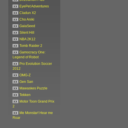
xx
EyePet Adventures
xx
Cladun X2
xx
Cho Aniki
xx
GaiaSeed
xx
Silent Hill
xx
NBA 2K12
xx
Tomb Raider 2
xx
Gamocracy One:
Legend of Robot
xx
Pro Evolution Soccer
2012
xx
OMG-Z
xx
Gen San
xx
Mawaskes Puzzle
xx
Tekken
xx
Motor Toon Grand Prix
2
xx
Me Monstar! Hear me
Roar