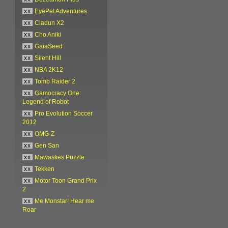
xx
EyePet Adventures
xx
Cladun X2
xx
Cho Aniki
xx
GaiaSeed
xx
Silent Hill
xx
NBA 2K12
xx
Tomb Raider 2
xx
Gamocracy One:
Legend of Robot
xx
Pro Evolution Soccer
2012
xx
OMG-Z
xx
Gen San
xx
Mawaskes Puzzle
xx
Tekken
xx
Motor Toon Grand Prix
2
xx
Me Monstar! Hear me
Roar