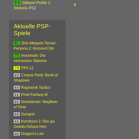
9.9
Valkyrie Profile 2:
#
Silmeria
PS2
Aktuelle PSP-
Spiele
81
Shin Megami Tensei -
Persona 2: Innocent Sin
75
Invizimals: Die
verlorenen Stämme
74
FIFA 12
xx
Corpse Party: Book of
Shadows
xx
Ragnarok Tactics
xx
Final Fantasy III
xx
Growlanser: Wayfarer
of Time
xx
Gungnir
xx
Kurohyou 2: Ryu ga
Gotoku Ashura Hen
xx
Dragon's Lair