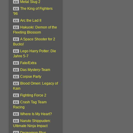
xx
Metal Slug 2
xx
The King of Fighters
'96
xx
Arc the Lad II
xx
Hakuoki: Demon of the
Fleeting Blossom
xx
A Space Shooter for 2
Bucks!
xx
Lego Harry Potter: Die
Jahre 5-7
xx
Fate/Extra
xx
Das Mystery-Team
xx
Corpse Party
xx
Blood Omen: Legacy of
Kain
xx
Fighting Force 2
xx
Crash Tag Team
Racing
xx
Where Is My Heart?
xx
Naruto Shippuden:
Ultimate Ninja Impact
xx
Dezeamon Plus