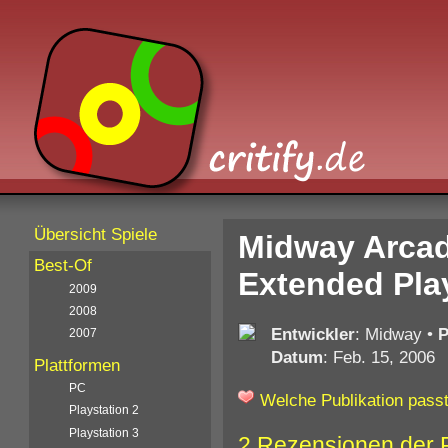
Übersicht Spiele
Midway Arcad
Best-Of
Extended Pla
2009
2008
Entwickler
: Midway
•
P
2007
Datum
: Feb. 15, 2006
Plattformen
PC
Welche Publikation passt
Playstation 2
Playstation 3
2 Rezensionen der 