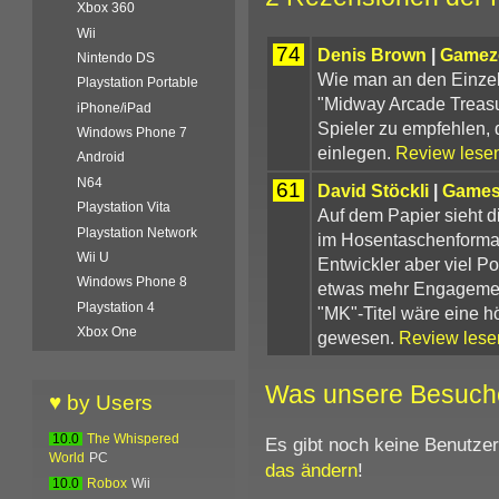
Xbox 360
Wii
74
Denis Brown
|
Gamez
Nintendo DS
Wie man an den Einzel
Playstation Portable
"Midway Arcade Treasu
iPhone/iPad
Spieler zu empfehlen, 
Windows Phone 7
einlegen.
Review lese
Android
N64
61
David Stöckli
|
Games
Playstation Vita
Auf dem Papier sieht 
Playstation Network
im Hosentaschenformat 
Wii U
Entwickler aber viel P
Windows Phone 8
etwas mehr Engagement
Playstation 4
"MK"-Titel wäre eine h
Xbox One
gewesen.
Review lese
Was unsere Besuch
♥ by Users
10.0
The Whispered
Es gibt noch keine Benutze
World
PC
das ändern
!
10.0
Robox
Wii