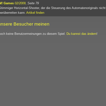
M! Games
02/2009
, Seite 79
Stimmiger Horizontal-Shooter, der die Steuerung des Automatenoriginals nich
herüberretten kann.
Artikel finden
nsere Besucher meinen
noch keine Benutzermeinungen zu diesem Spiel.
Du kannst das ändern
!