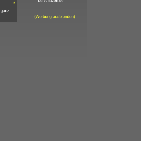
bei Amazon.de
#
t ganz
(Werbung ausblenden)