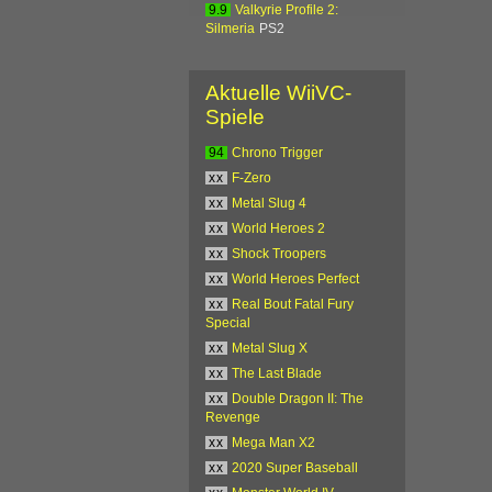
9.9
Valkyrie Profile 2:
Silmeria
PS2
Aktuelle WiiVC-
Spiele
94
Chrono Trigger
xx
F-Zero
xx
Metal Slug 4
xx
World Heroes 2
xx
Shock Troopers
xx
World Heroes Perfect
xx
Real Bout Fatal Fury
Special
xx
Metal Slug X
xx
The Last Blade
xx
Double Dragon II: The
Revenge
xx
Mega Man X2
xx
2020 Super Baseball