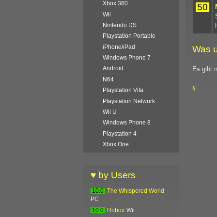
Xbox 360
50
Wii
Nintendo DS
Playstation Portable
iPhone/iPad
Was u
Windows Phone 7
Android
Es gibt 
N64
#
Playstation Vita
Playstation Network
Wii U
Windows Phone 8
Playstation 4
Xbox One
♥ by Users
10.0
The Whispered World
PC
10.0
Robox
Wii