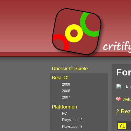
Übersicht Spiele
For
Best-Of
2009
En
2008
2007
Welc
Plattformen
2 Rez
PC
Playstation 2
71
Playstation 3