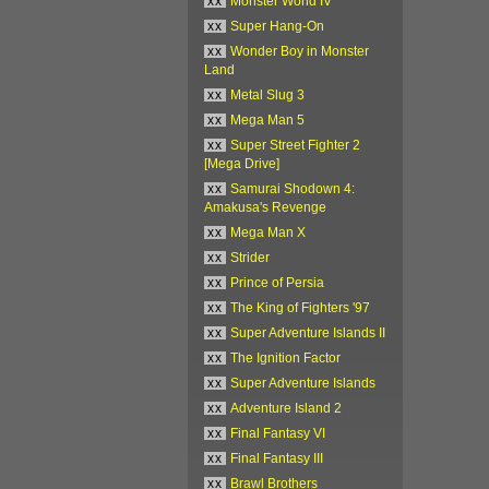
xx
Monster World IV
xx
Super Hang-On
xx
Wonder Boy in Monster
Land
xx
Metal Slug 3
xx
Mega Man 5
xx
Super Street Fighter 2
[Mega Drive]
xx
Samurai Shodown 4:
Amakusa's Revenge
xx
Mega Man X
xx
Strider
xx
Prince of Persia
xx
The King of Fighters '97
xx
Super Adventure Islands II
xx
The Ignition Factor
xx
Super Adventure Islands
xx
Adventure Island 2
xx
Final Fantasy VI
xx
Final Fantasy III
xx
Brawl Brothers