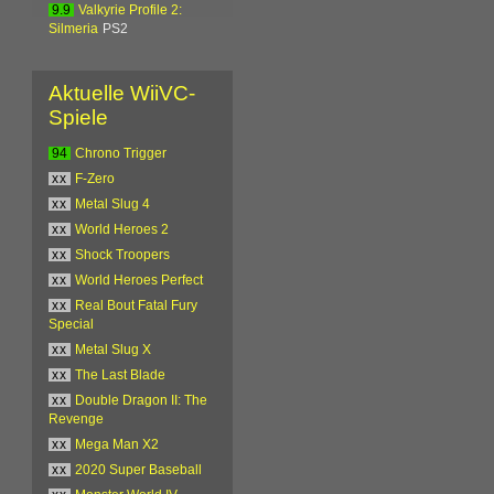
9.9
Valkyrie Profile 2:
Silmeria
PS2
Aktuelle WiiVC-
Spiele
94
Chrono Trigger
xx
F-Zero
xx
Metal Slug 4
xx
World Heroes 2
xx
Shock Troopers
xx
World Heroes Perfect
xx
Real Bout Fatal Fury
Special
xx
Metal Slug X
xx
The Last Blade
xx
Double Dragon II: The
Revenge
xx
Mega Man X2
xx
2020 Super Baseball