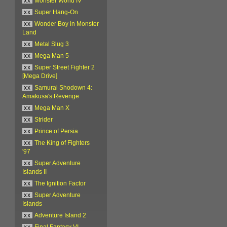
xx
Monster World IV
xx
Super Hang-On
xx
Wonder Boy in Monster
Land
xx
Metal Slug 3
xx
Mega Man 5
xx
Super Street Fighter 2
[Mega Drive]
xx
Samurai Shodown 4:
Amakusa's Revenge
xx
Mega Man X
xx
Strider
xx
Prince of Persia
xx
The King of Fighters
'97
xx
Super Adventure
Islands II
xx
The Ignition Factor
xx
Super Adventure
Islands
xx
Adventure Island 2
xx
Final Fantasy VI