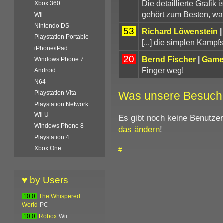
Die detaillierte Grafik
Xbox 360
gehört zum Besten, wa
Wii
Nintendo DS
53
Richard Löwenstein
Playstation Portable
[...] die simplen Kampfs
iPhone/iPad
20
Bernd Fischer
|
Game
Windows Phone 7
Finger weg!
Android
N64
Was unsere Besuch
Playstation Vita
Playstation Network
Wii U
Es gibt noch keine Benutze
Windows Phone 8
das ändern
!
Playstation 4
Xbox One
#
♥ by Users
10.0
The Whispered
World
PC
10.0
Robox
Wii