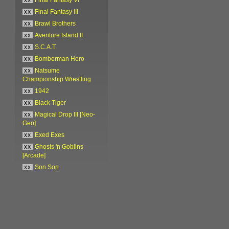
xx
Final Fantasy III
xx
Brawl Brothers
xx
Aventure Island II
xx
S.C.A.T.
xx
Bomberman Hero
xx
Natsume
Championship Wrestling
xx
1942
xx
Black Tiger
xx
Magical Drop III [Neo-
Geo]
xx
Exed Exes
xx
Ghosts 'n Goblins
[Arcade]
xx
Son Son