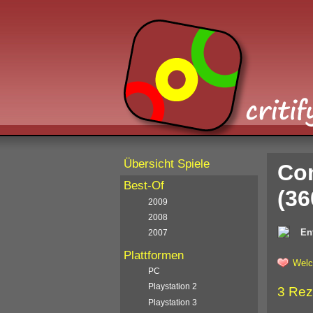
Übersicht Spiele
Co
Best-Of
(36
2009
2008
En
2007
Plattformen
Welc
PC
Playstation 2
3 Rez
Playstation 3