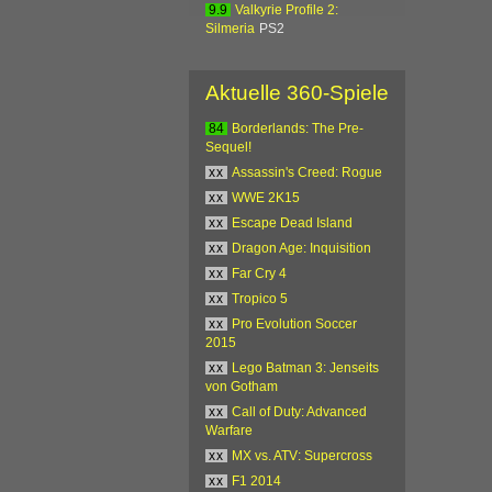
9.9
Valkyrie Profile 2:
Silmeria
PS2
Aktuelle 360-Spiele
84
Borderlands: The Pre-
Sequel!
xx
Assassin's Creed: Rogue
xx
WWE 2K15
xx
Escape Dead Island
xx
Dragon Age: Inquisition
xx
Far Cry 4
xx
Tropico 5
xx
Pro Evolution Soccer
2015
xx
Lego Batman 3: Jenseits
von Gotham
xx
Call of Duty: Advanced
Warfare
xx
MX vs. ATV: Supercross
xx
F1 2014