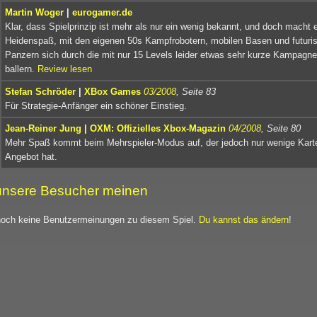
Martin Woger
|
eurogamer.de
Klar, dass Spielprinzip ist mehr als nur ein wenig bekannt, und doch macht 
Heidenspaß, mit den eigenen 50s Kampfrobotern, mobilen Basen und futuri
Panzern sich durch die mit nur 15 Levels leider etwas sehr kurze Kampagne
ballern.
Review lesen
Stefan Schröder
|
XBox Games
03/2008
, Seite 83
Für Strategie-Anfänger ein schöner Einstieg.
Jean-Reiner Jung
|
OXM: Offizielles Xbox-Magazin
04/2008
, Seite 80
Mehr Spaß kommt beim Mehrspieler-Modus auf, der jedoch nur wenige Kart
Angebot hat.
nsere Besucher meinen
noch keine Benutzermeinungen zu diesem Spiel.
Du kannst das ändern
!