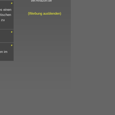
bei Amazon.de
#
es einen
(Werbung ausblenden)
stischen
 zu
#
#
en im