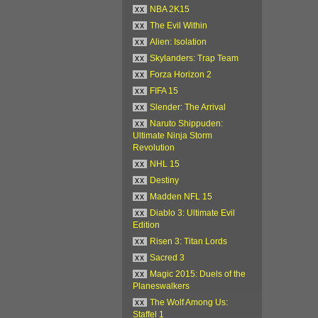
xx
NBA 2K15
xx
The Evil Within
xx
Alien: Isolation
xx
Skylanders: Trap Team
xx
Forza Horizon 2
xx
FIFA 15
xx
Slender: The Arrival
xx
Naruto Shippuden:
Ultimate Ninja Storm
Revolution
xx
NHL 15
xx
Destiny
xx
Madden NFL 15
xx
Diablo 3: Ultimate Evil
Edition
xx
Risen 3: Titan Lords
xx
Sacred 3
xx
Magic 2015: Duels of the
Planeswalkers
xx
The Wolf Among Us:
Staffel 1