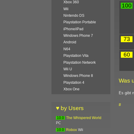
Xbox 360
100
Wii
Nintendo DS
Playstation Portable
iPhone/iPad
Windows Phone 7
73
Android
N64
60
Playstation Vita
Playstation Network
Wii U
Windows Phone 8
Was u
Playstation 4
Xbox One
Es gibt 
#
♥ by Users
10.0
The Whispered World
PC
10.0
Robox
Wii