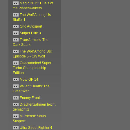
xx
Magic 2015: Duels of
the Planeswalkers
xx
The Wolf Among Us:
Staffel 1
xx
Grid Autosport
xx
Sniper Elite 3
xx
Transformers: The
Dark Spark
xx
The Wolf Among Us:
Episode 5 - Cry Wolf
xx
Guacamelee! Super
Turbo Championship
Edition
xx
Moto GP 14
xx
Valiant Hearts: The
Great War
xx
Enemy Front
xx
Drachenzähmen leicht
gemacht 2
xx
Murdered: Souls
Suspect
xx
Ultra Street Fighter 4