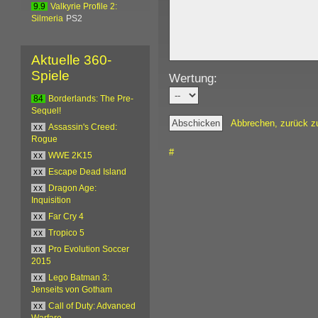
9.9
Valkyrie Profile 2:
Silmeria
PS2
Aktuelle 360-
Spiele
Wertung:
84
Borderlands: The Pre-
Sequel!
Abbrechen, zurück z
xx
Assassin's Creed:
Rogue
#
xx
WWE 2K15
xx
Escape Dead Island
xx
Dragon Age:
Inquisition
xx
Far Cry 4
xx
Tropico 5
xx
Pro Evolution Soccer
2015
xx
Lego Batman 3:
Jenseits von Gotham
xx
Call of Duty: Advanced
Warfare