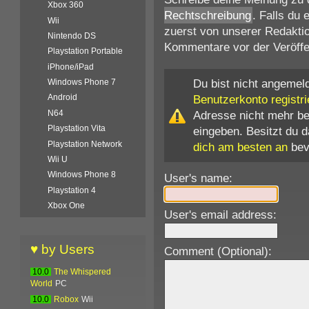
Xbox 360
Rechtschreibung
. Falls du
Wii
zuerst von unserer Redaktio
Nintendo DS
Kommentare vor der Veröffen
Playstation Portable
iPhone/iPad
Du bist nicht angemeld
Windows Phone 7
Benutzerkonto registri
Android
Adresse nicht mehr b
N64
Playstation Vita
eingeben. Besitzt du 
Playstation Network
dich am besten an
bev
Wii U
Windows Phone 8
User's name:
Playstation 4
Xbox One
User's email address:
♥ by Users
Comment (Optional):
10.0
The Whispered
World
PC
10.0
Robox
Wii