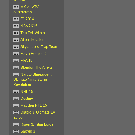
xx
MX vs. ATV:
Supercross
xx
F1 2014
xx
NBA 2K15
xx
The Evil Within
xx
Alien: Isolation
xx
Skylanders: Trap Team
xx
Forza Horizon 2
xx
FIFA 15
xx
Slender: The Arrival
xx
Naruto Shippuden:
Ultimate Ninja Storm
Revolution
xx
NHL 15
xx
Destiny
xx
Madden NFL 15
xx
Diablo 3: Ultimate Evil
Edition
xx
Risen 3: Titan Lords
xx
Sacred 3