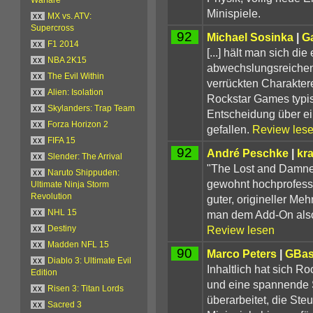
Minispiele.
xx
MX vs. ATV:
Supercross
92
Michael Sosinka
|
G
xx
F1 2014
[...] hält man sich di
xx
NBA 2K15
abwechslungsreichen
xx
The Evil Within
verrückten Charakter
xx
Alien: Isolation
Rockstar Games typisc
xx
Skylanders: Trap Team
Entscheidung über ei
xx
Forza Horizon 2
gefallen.
Review les
xx
FIFA 15
92
André Peschke
|
kr
xx
Slender: The Arrival
"The Lost and Damned
xx
Naruto Shippuden:
gewohnt hochprofessi
Ultimate Ninja Storm
Revolution
guter, origineller Me
man dem Add-On also
xx
NHL 15
Review lesen
xx
Destiny
xx
Madden NFL 15
90
Marco Peters
|
GBa
xx
Diablo 3: Ultimate Evil
Inhaltlich hat sich R
Edition
und eine spannende S
xx
Risen 3: Titan Lords
überarbeitet, die Ste
xx
Sacred 3