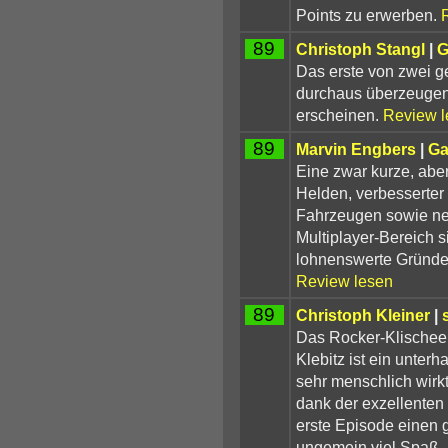
Points zu erwerben.
89
Christoph Stangl
|
G
Das erste von zwei 
durchaus überzeugen,
erscheinen.
Review l
89
Marvin Engbers
|
Ga
Eine zwar kurze, abe
Helden, verbesserter
Fahrzeugen sowie ne
Multiplayer-Bereich 
lohnenswerte Gründe
Review lesen
89
Christoph Kleiner
|
Das Rocker-Klischee
Klebitz ist ein unter
sehr menschlich wirk
dank der exzellenten
erste Episode einen
ungemein viel Spaß.