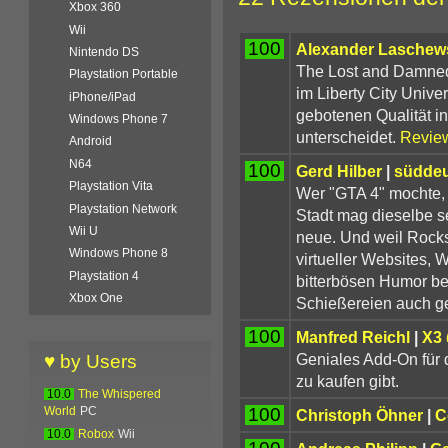
Xbox 360
Wii
100
Alexander Laschews
Nintendo DS
The Lost and Damned 
Playstation Portable
im Liberty City Unive
iPhone/iPad
gebotenen Qualität i
Windows Phone 7
unterscheidet.
Revie
Android
N64
100
Gerd Hilber
|
süddeu
Playstation Vita
Wer "GTA 4" mochte, 
Playstation Network
Stadt mag dieselbe sei
Wii U
neue. Und weil Rocks
Windows Phone 8
virtueller Websites
Playstation 4
bitterbösen Humor be
Xbox One
Schießereien auch ge
100
Manfred Reichl
|
X3
Geniales Add-On für 
♥ by Users
zu kaufen gibt.
10.0
The Whispered
100
World
PC
Christoph Öhner
|
C
10.0
Robox
Wii