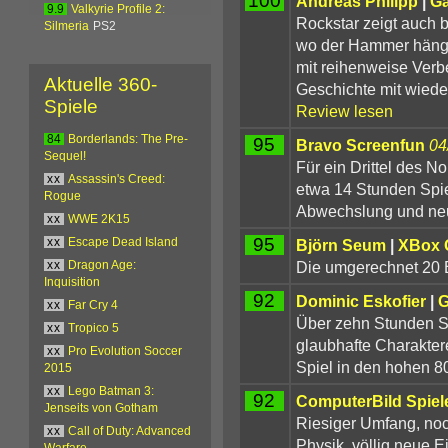
100
Andreas Philipp
|
G
9.9
Valkyrie Profile 2:
Rockstar zeigt auch
Silmeria
PS2
wo der Hammer hängt.
mit reihenweise Verb
Aktuelle 360-
Geschichte mit wiede
Spiele
Review lesen
84
Borderlands: The Pre-
95
Bravo Screenfun
04
Sequel!
Für ein Drittel des N
xx
Assassin's Creed:
etwa 14 Stunden Spie
Rogue
Abwechslung und neu
xx
WWE 2K15
95
Björn Seum
|
XBox 
xx
Escape Dead Island
Die umgerechnet 20 E
xx
Dragon Age:
Inquisition
92
Dominic Eskofier
|
G
xx
Far Cry 4
Über zehn Stunden Sp
xx
Tropico 5
glaubhafte Charaktere
xx
Pro Evolution Soccer
Spiel in den hohen 8
2015
xx
Lego Batman 3:
92
ComputerBild Spiel
Jenseits von Gotham
Riesiger Umfang, noc
xx
Call of Duty: Advanced
Physik, völlig neue E
Warfare