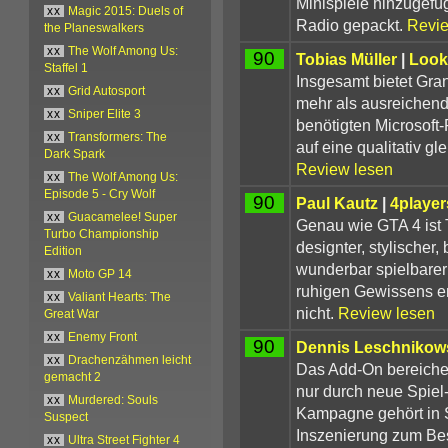
Minispiele hinzugef
xx
Magic 2015: Duels of
Radio gepackt.
Revie
the Planeswalkers
xx
The Wolf Among Us:
90
Tobias Müller
|
Look
Staffel 1
Insgesamt bietet Gra
xx
Grid Autosport
mehr als ausreichend
xx
Sniper Elite 3
benötigten Microsoft-
xx
Transformers: The
auf eine qualitativ g
Dark Spark
Review lesen
xx
The Wolf Among Us:
Episode 5 - Cry Wolf
90
Paul Kautz
|
4player
xx
Guacamelee! Super
Genau wie GTA 4 ist 
Turbo Championship
designter, stylischer
Edition
wunderbar spielbarer
xx
Moto GP 14
ruhigen Gewissens e
xx
Valiant Hearts: The
nicht.
Review lesen
Great War
xx
Enemy Front
90
Dennis Leschnikow
xx
Drachenzähmen leicht
Das Add-On bereicher
gemacht 2
nur durch neue Spiel
xx
Murdered: Souls
Kampagne gehört in 
Suspect
Inszenierung zum Bes
xx
Ultra Street Fighter 4