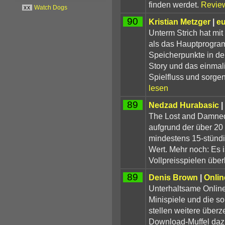
finden werdet.
Revie
xx
Watch Dogs
90
Kristian Metzger
|
e
Unterm Strich hat m
als das Hauptprogram
Speicherpunkte in den
Story und das einmal
Spielfluss und sorgen
lesen
89
Nedzad Hurabasic
|
The Lost and Damned 
aufgrund der über 20 
mindestens 15-stündig
Wert. Mehr noch: Es i
Vollpreisspielen über
89
Denis Brown
|
Onlin
Unterhaltsame Online
Minispiele und die so
stellen weitere über
Download-Muffel dazu 