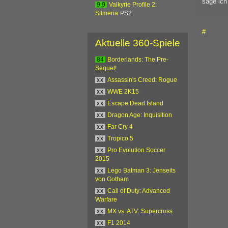
sage ich
9.9
Valkyrie Profile 2:
Silmeria
PS2
#
Aktuelle 360-Spiele
84
Borderlands: The Pre-
Sequel!
xx
Assassin's Creed: Rogue
xx
WWE 2K15
xx
Escape Dead Island
xx
Dragon Age: Inquisition
xx
Far Cry 4
xx
Tropico 5
xx
Pro Evolution Soccer
2015
xx
Lego Batman 3: Jenseits
von Gotham
xx
Call of Duty: Advanced
Warfare
xx
MX vs. ATV: Supercross
xx
F1 2014