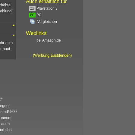
Auch erhältlich für
rhöhte
xx
Playstation 3
ehlung!
80
PC
Vergleichen
#
Weblinks
#
bei Amazon.de
ehr sein
r haut.
(Werbung ausblenden)
0"
Gegner
 sind! 800
n einem
s auch
Und das