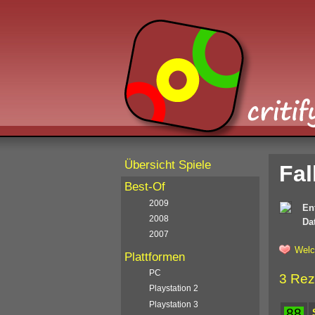
Übersicht Spiele
Fal
Best-Of
2009
En
2008
Da
2007
Welc
Plattformen
PC
3 Rez
Playstation 2
Playstation 3
88