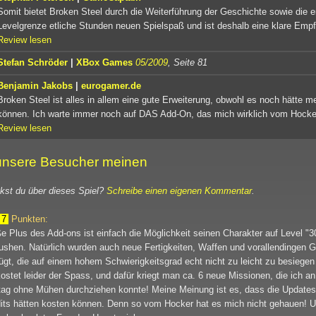
Somit bietet Broken Steel durch die Weiterführung der Geschichte sowie die e
Levelgrenze etliche Stunden neuen Spielspaß und ist deshalb eine klare Empf
Review lesen
Stefan Schröder
|
XBox Games
05/2009
, Seite 81
Benjamin Jakobs
|
eurogamer.de
Broken Steel ist alles in allem eine gute Erweiterung, obwohl es noch hätte m
können. Ich warte immer noch auf DAS Add-On, das mich wirklich vom Hocke
Review lesen
nsere Besucher meinen
st du über dieses Spiel?
Schreibe einen eigenen Kommentar
.
7
Punkten:
e Plus des Add-ons ist einfach die Möglichkeit seinen Charakter auf Level "3
shen. Natürlich wurden auch neue Fertigkeiten, Waffen und vorallendingen 
ügt, die auf einem hohem Schwierigkeitsgrad echt nicht zu leicht zu besiegen
kostet leider der Spass, und dafür kriegt man ca. 6 neue Missionen, die ich a
ag ohne Mühen durchziehen konnte! Meine Meinung ist es, dass die Update
its hätten kosten können. Denn so vom Hocker hat es mich nicht gehauen! 