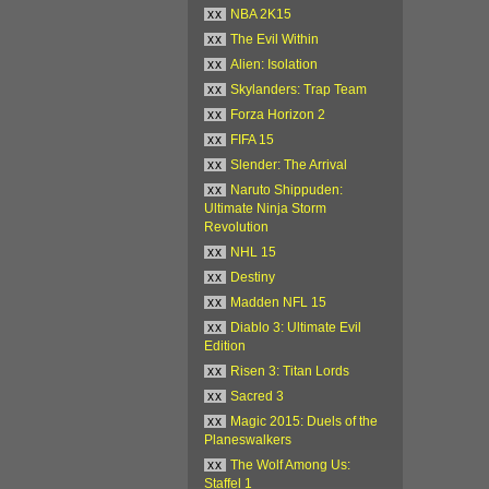
xx
NBA 2K15
xx
The Evil Within
xx
Alien: Isolation
xx
Skylanders: Trap Team
xx
Forza Horizon 2
xx
FIFA 15
xx
Slender: The Arrival
xx
Naruto Shippuden:
Ultimate Ninja Storm
Revolution
xx
NHL 15
xx
Destiny
xx
Madden NFL 15
xx
Diablo 3: Ultimate Evil
Edition
xx
Risen 3: Titan Lords
xx
Sacred 3
xx
Magic 2015: Duels of the
Planeswalkers
xx
The Wolf Among Us:
Staffel 1