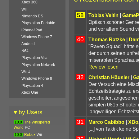
Xbox 360
Wii
58
Tobias Veltin
|
GameP
Nintendo DS
Optisch schöner Genrem
Playstation Portable
und vor allem Sound vie
iPhone/iPad
Windows Phone 7
40
Thomas Ratzke
|
Dem
Android
"Raven Squad" hätte sc
N64
der durch seinen unfrei
Playstation Vita
miserablen Sprachausg
Playstation Network
Review lesen
Wii U
32
Christian Häusler
|
Ga
Windows Phone 8
Der Versuch eine Mis
Playstation 4
Echtzeitstrategie zu er
Xbox One
gescheitert angesehen
simplen 0815 Shooter 
langweiligen Echtzeitst
♥ by Users
31
Marco Cabibbo
|
XBo
10.0
The Whispered
World
PC
[...] von Taktik keine Sp
10.0
Robox
Wii