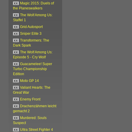
xx
Magic 2015: Duels of
the Planeswalkers
xx
The Wolf Among Us:
Staffel 1
xx
Grid Autosport
xx
Sniper Elite 3
xx
Transformers: The
Dark Spark
xx
The Wolf Among Us:
Episode 5 - Cry Wolf
xx
Guacamelee! Super
Turbo Championship
Edition
xx
Moto GP 14
xx
Valiant Hearts: The
Great War
xx
Enemy Front
xx
Drachenzähmen leicht
gemacht 2
xx
Murdered: Souls
Suspect
xx
Ultra Street Fighter 4