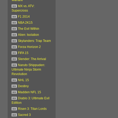
xx
MX vs. ATV:
Supercross
xx
F1 2014
xx
NBA 2K15
xx
The Evil Within
xx
Alien: Isolation
xx
Skylanders: Trap Team
xx
Forza Horizon 2
xx
FIFA 15
xx
Slender: The Arrival
xx
Naruto Shippuden:
Ultimate Ninja Storm
Revolution
xx
NHL 15
xx
Destiny
xx
Madden NFL 15
xx
Diablo 3: Ultimate Evil
Edition
xx
Risen 3: Titan Lords
xx
Sacred 3