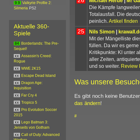
26
Michael Herde
|
M! G
9.9
Valkyrie Profile 2:
Die Kämpfe langweilen 
Silmeria
PS2
Totalausfall. Die deuts
peinlich.
Artikel finden
Aktuelle 360-
25
Nils Simon
|
krawall.
Spiele
Mit der Mängelliste di
84
Borderlands: The Pre-
füllen. Da wir es gerne 
Sequel!
Kritikpunkte: KI unter
xx
Assassin's Creed:
aller Zeiten, antiquie
Rogue
und so weiter.
Review 
xx
WWE 2K15
xx
Escape Dead Island
Was unsere Besuch
xx
Dragon Age:
Inquisition
Es gibt noch keine Benutze
xx
Far Cry 4
das ändern
!
xx
Tropico 5
xx
Pro Evolution Soccer
2015
#
xx
Lego Batman 3:
Jenseits von Gotham
xx
Call of Duty: Advanced
Warfare