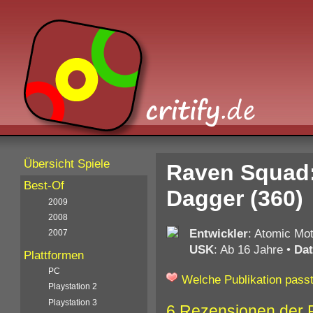
Übersicht Spiele
Raven Squad:
Best-Of
Dagger (360)
2009
2008
Entwickler
: Atomic Mot
2007
USK
: Ab 16 Jahre
•
Da
Plattformen
PC
Welche Publikation passt
Playstation 2
Playstation 3
6 Rezensionen der 