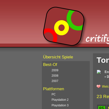
Übersicht Spiele
Ton
Best-Of
2009
En
2008
•
D
2007
Welc
Plattformen
PC
23 Re
Playstation 2
Playstation 3
85