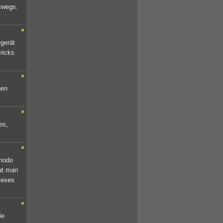
eswegs.
#
egerät
tricks
#
gen
#
es,
#
omodo
at man
ieses
#
ie