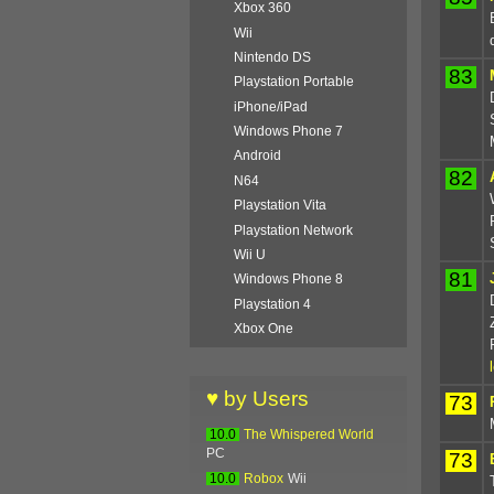
Xbox 360
Wii
Nintendo DS
83
Playstation Portable
iPhone/iPad
Windows Phone 7
Android
82
N64
Playstation Vita
Playstation Network
Wii U
81
Windows Phone 8
Playstation 4
Xbox One
♥ by Users
73
10.0
The Whispered World
PC
73
10.0
Robox
Wii