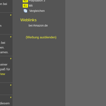
62
Playstation 3
n bei
61
Wii
Vergleichen
#
Weblinks
bei Amazon.de
n
(Werbung ausblenden)
#
 bei
ben.
-Games.
#
seiner
Spaß für
iew
#
#
 diesem