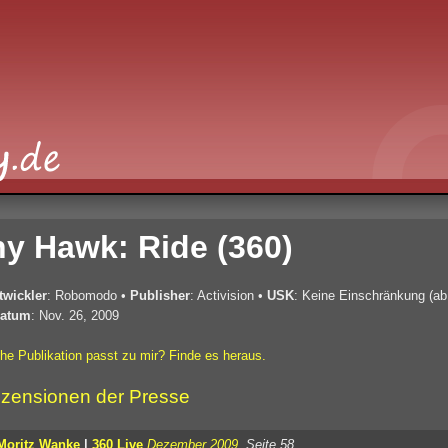
y Hawk: Ride (360)
twickler
: Robomodo
•
Publisher
: Activision
•
USK
: Keine Einschränkung (ab
atum
: Nov. 26, 2009
he Publikation passt zu mir? Finde es heraus.
zensionen der Presse
Moritz Wanke
|
360 Live
Dezember 2009
, Seite 58