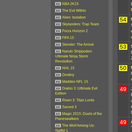
xx
NBA 2K15
xx
The Evil Within
xx
Alien: Isolation
54
xx
Skylanders: Trap Team
xx
Forza Horizon 2
xx
FIFA 15
xx
Slender: The Arrival
53
xx
Naruto Shippuden:
Ultimate Ninja Storm
Revolution
50
xx
NHL 15
xx
Destiny
xx
Madden NFL 15
49
xx
Diablo 3: Ultimate Evil
Edition
xx
Risen 3: Titan Lords
xx
Sacred 3
xx
Magic 2015: Duels of the
Planeswalkers
49
xx
The Wolf Among Us:
Staffel 1