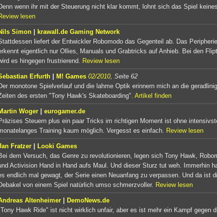
Denn wenn ihr mit der Steuerung nicht klar kommt, lohnt sich das Spiel kein
Review lesen
Nils Simon
|
krawall.de Gaming Network
Stattdessen liefert der Entwickler Robomodo das Gegenteil ab. Das Peripheri
erkennt eigentlich nur Ollies, Manuals und Grabtricks auf Anhieb. Bei den Flip
wird es hingegen frustrierend.
Review lesen
Sebastian Erfurth
|
M! Games
02/2010
, Seite 62
Der monotone Spielverlauf und die lahme Optik erinnern mich an die geradlini
Zeiten des ersten "Tony Hawk's Skateboarding".
Artikel finden
Martin Woger
|
eurogamer.de
Präzises Steuern plus ein paar Tricks im richtigen Moment ist ohne intensivst
monatelanges Training kaum möglich. Vergesst es einfach.
Review lesen
Jan Fratzer
|
Looki Games
Bei dem Versuch, das Genre zu revolutionieren, legen sich Tony Hawk, Rob
und Activision Hand in Hand aufs Maul. Und dieser Sturz tut weh. Immerhin h
es endlich mal gewagt, der Serie einen Neuanfang zu verpassen. Und da ist d
Debakel von einem Spiel natürlich umso schmerzvoller.
Review lesen
Andreas Altenheimer
|
DemoNews.de
"Tony Hawk Ride" ist nicht wirklich unfair, aber es ist mehr ein Kampf gegen d