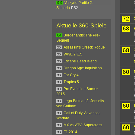
9.9
Valkyrie Profile 2:
Silmeria
PS2
72
Aktuelle 360-Spiele
68
84
Borderlands: The Pre-
Sequel!
xx
Assassin's Creed: Rogue
68
xx
WWE 2K15
xx
Escape Dead Island
xx
Dragon Age: Inquisition
60
xx
Far Cry 4
xx
Tropico 5
xx
Pro Evolution Soccer
2015
xx
Lego Batman 3: Jenseits
60
von Gotham
xx
Call of Duty: Advanced
Warfare
xx
MX vs. ATV: Supercross
60
xx
F1 2014