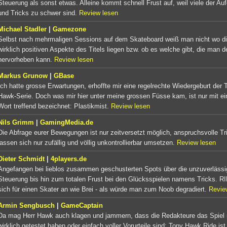
Steuerung als sonst etwas. Alleine kommt schnell Frust auf, weil viele der Au
und Tricks zu schwer sind.
Review lesen
Michael Stadler
|
Gamezone
Selbst nach mehrmaligen Sessions auf dem Skateboard weiß man nicht wo d
wirklich positiven Aspekte des Titels liegen bzw. ob es welche gibt, die man d
hervorheben kann.
Review lesen
Markus Grunow
|
GBase
Ich hatte grosse Erwartungen, erhoffte mir eine regelrechte Wiedergeburt der 
Hawk-Serie. Doch was mir hier unter meine grossen Füsse kam, ist nur mit e
Wort treffend bezeichnet: Plastikmist.
Review lesen
Nils Grimm
|
GamingMedia.de
Die Abfrage eurer Bewegungen ist nur zeitversetzt möglich, anspruchsvolle Tr
lassen sich nur zufällig und völlig unkontrollierbar umsetzen.
Review lesen
Dieter Schmidt
|
4players.de
Angefangen bei lieblos zusammen geschusterten Spots über die unzuverlässi
Steuerung bis hin zum totalen Frust bei den Glücksspielen namens Tricks. RI
sich für einen Skater an wie Brei - als würde man zum Noob degradiert.
Revie
Armin Sengbusch
|
GameCaptain
Da mag Herr Hawk auch klagen und jammern, dass die Redakteure das Spiel 
wirklich getestet haben oder einfach voller Vorurteile sind: Tony Hawk Ride ist