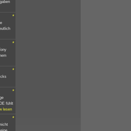
fgaben
#
ie
eutlich
#
Tony
inem
#
icks
#
ge
DE fühlt
w lesen
#
nicht
 eine