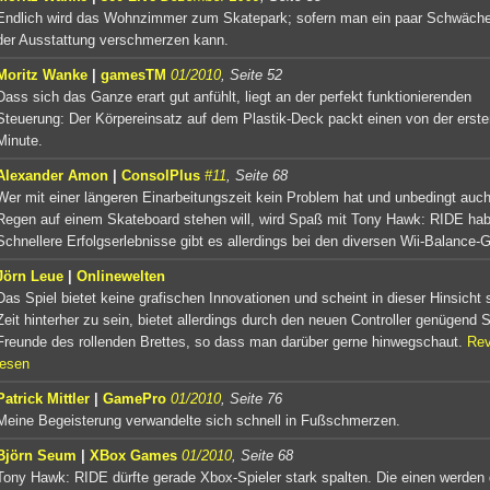
Endlich wird das Wohnzimmer zum Skatepark; sofern man ein paar Schwäche
der Ausstattung verschmerzen kann.
Moritz Wanke
|
gamesTM
01/2010
, Seite 52
Dass sich das Ganze erart gut anfühlt, liegt an der perfekt funktionierenden
Steuerung: Der Körpereinsatz auf dem Plastik-Deck packt einen von der erste
Minute.
Alexander Amon
|
ConsolPlus
#11
, Seite 68
Wer mit einer längeren Einarbeitungszeit kein Problem hat und unbedingt auch
Regen auf einem Skateboard stehen will, wird Spaß mit Tony Hawk: RIDE ha
Schnellere Erfolgserlebnisse gibt es allerdings bei den diversen Wii-Balance
Jörn Leue
|
Onlinewelten
Das Spiel bietet keine grafischen Innovationen und scheint in dieser Hinsicht 
Zeit hinterher zu sein, bietet allerdings durch den neuen Controller genügend 
Freunde des rollenden Brettes, so dass man darüber gerne hinwegschaut.
Rev
lesen
Patrick Mittler
|
GamePro
01/2010
, Seite 76
Meine Begeisterung verwandelte sich schnell in Fußschmerzen.
Björn Seum
|
XBox Games
01/2010
, Seite 68
Tony Hawk: RIDE dürfte gerade Xbox-Spieler stark spalten. Die einen werden