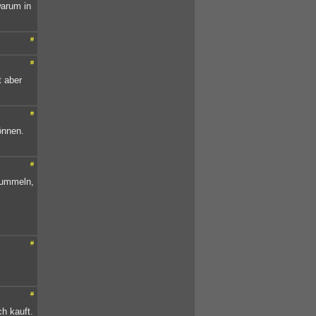
warum in
#
#
t aber
#
önnen.
#
tummeln,
#
#
h kauft.