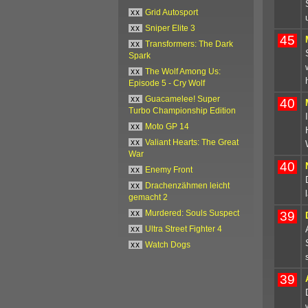
xx
Grid Autosport
xx
Sniper Elite 3
45
xx
Transformers: The Dark
Spark
xx
The Wolf Among Us:
Episode 5 - Cry Wolf
xx
Guacamelee! Super
40
Turbo Championship Edition
xx
Moto GP 14
xx
Valiant Hearts: The Great
War
40
xx
Enemy Front
xx
Drachenzähmen leicht
gemacht 2
39
xx
Murdered: Souls Suspect
xx
Ultra Street Fighter 4
xx
Watch Dogs
39