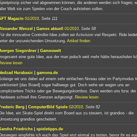
Spielprinzip sicher viel abgewinnen können, die anderen werden sich fragen, 
aller Welt sie zum Spielen von der Couch aufstehen sollen.
SFT Magazin
01/2010
, Seite 111
Alexander Wenzel
|
Games aktuell
01/2010
, Seite 58
Für die innovative Controller-Idee zollen wir Activision viel Respekt. Ride leide
unter der unzureichenden Umsetzung.
Artikel finden
Juergen Siegordner
|
Gameswelt
Insgesamt eine gute Idee, aus der man jedoch weit mehr hätte herausholen k
Review lesen
Nedzad Hurabasic
|
gamona.de
Solange wir uns dabei auf einem sehr einfachen Niveau oder im Partymodus 
funktioniert [das Board] sogar halbwegs gut. Doch wehe wir wagen uns an
kompliziertere Tricks oder gar Bewegungskombos. Dann werden uns bzw. der
Hardware schnell ihre Grenzen aufgezeigt.
Review lesen
Frederic Berg
|
ComputerBild Spiele
02/2010
, Seite 82
Die Idee, ein Skate-Spiel direkt vom Board aus zu steuern, ist grandios - die
Umsetzung grandios gescheitert.
Sandra Friedrichs
|
spieletipps.de
Deswegen empfehle ich euch das Spiel erst einmal zu testen, bevor ihr es euc