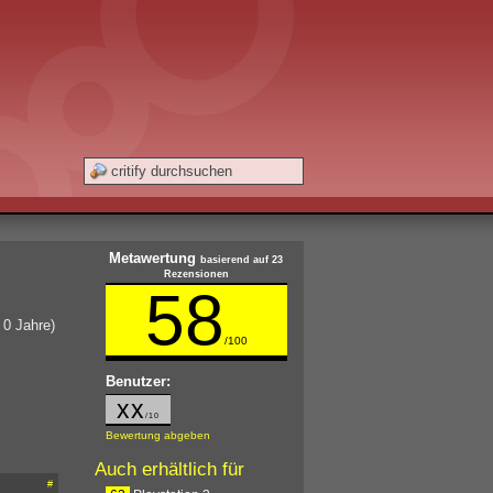
Metawertung
basierend auf 23
Rezensionen
58
 0 Jahre)
/100
Benutzer:
xx
/10
Bewertung abgeben
Auch erhältlich für
#