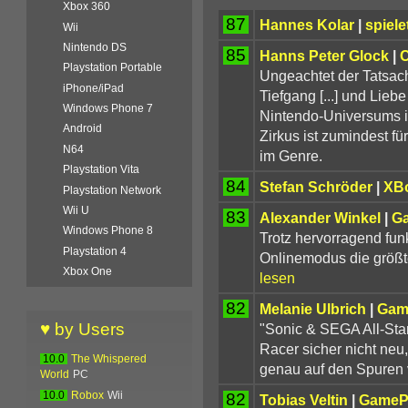
Xbox 360
87
Hannes Kolar
|
spiele
Wii
Nintendo DS
85
Hanns Peter Glock
|
C
Playstation Portable
Ungeachtet der Tatsac
iPhone/iPad
Tiefgang [...] und Lie
Windows Phone 7
Nintendo-Universums in
Android
Zirkus ist zumindest f
N64
im Genre.
Playstation Vita
84
Stefan Schröder
|
XB
Playstation Network
Wii U
83
Alexander Winkel
|
G
Windows Phone 8
Trotz hervorragend fun
Playstation 4
Onlinemodus die größt
Xbox One
lesen
82
Melanie Ulbrich
|
Gam
♥ by Users
"Sonic & SEGA All-Star
Racer sicher nicht neu
10.0
The Whispered
genau auf den Spuren v
World
PC
82
10.0
Robox
Wii
Tobias Veltin
|
GameP