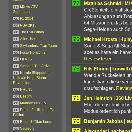
77
Matthias Schmid
|
M!
xx
MX vs. ATV:
Größtenteils einfallsl
Supercross
Abkürzungen zum Trotz,
xx
F1 2014
64 Missionen, das bel
xx
NBA 2K15
Sega-Helden auch Solis
xx
The Evil Within
76
Michael Krosta
|
4pla
xx
Alien: Isolation
Sonic & Sega All-Stars 
xx
Skylanders: Trap Team
aber es hätte ein herv
xx
Forza Horizon 2
Review lesen
xx
FIFA 15
xx
Slender: The Arrival
75
Nils Ehring
|
krawall.
xx
Naruto Shippuden:
Wer die Ruckeleien un
Ultimate Ninja Storm
findet, kann diese ver
Revolution
draufschlagen.
Review
xx
NHL 15
xx
Destiny
71
Jan Heinrich
|
360 Liv
xx
Madden NFL 15
Eher durchschnittliche
xx
Diablo 3: Ultimate Evil
Modus ordentlich punkt
Edition
70
Benjamin Jakobs
|
eu
xx
Risen 3: Titan Lords
xx
Sacred 3
70
Alexander Laschewsk