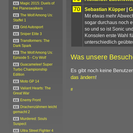
xx
Magic 2015: Duels of
70
Sebastian Küpper
|
G
the Planeswalkers
Mit etwas mehr Abwec
xx
The Wolf Among Us:
Staffel 1
sogar durchaus noch e
xx
Grid Autosport
so und so ist Sonic un
xx
Sniper Elite 3
Konsolen erste Wahl f
xx
Transformers: The
unterschiedlich geübte
Dark Spark
xx
The Wolf Among Us:
Was unsere Besuch
Episode 5 - Cry Wolf
xx
Guacamelee! Super
Es gibt noch keine Benutze
Turbo Championship
Edition
das ändern
!
xx
Moto GP 14
xx
Valiant Hearts: The
#
Great War
xx
Enemy Front
xx
Drachenzähmen leicht
gemacht 2
xx
Murdered: Souls
Suspect
xx
Ultra Street Fighter 4