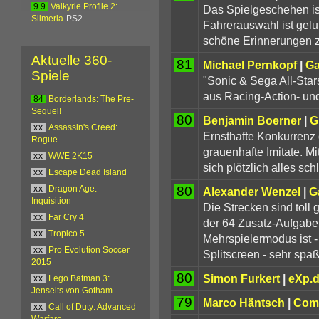
9.9
Valkyrie Profile 2:
Das Spielgeschehen ist 
Silmeria
PS2
Fahrerauswahl ist gelu
schöne Erinnerungen z
Aktuelle 360-
81
Michael Pernkopf
|
G
Spiele
"Sonic & Sega All-Star
aus Racing-Action- und
84
Borderlands: The Pre-
Sequel!
80
Benjamin Boerner
|
G
xx
Assassin's Creed:
Ernsthafte Konkurrenz 
Rogue
grauenhafte Imitate. M
xx
WWE 2K15
sich plötzlich alles sch
xx
Escape Dead Island
80
xx
Dragon Age:
Alexander Wenzel
|
G
Inquisition
Die Strecken sind toll 
xx
Far Cry 4
der 64 Zusatz-Aufgabe
xx
Tropico 5
Mehrspielermodus ist -
xx
Pro Evolution Soccer
Splitscreen - sehr spaß
2015
80
Simon Furkert
|
eXp.
xx
Lego Batman 3:
Jenseits von Gotham
79
Marco Häntsch
|
Comp
xx
Call of Duty: Advanced
Warfare