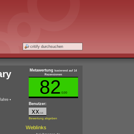
Metawertung
ary
basierend auf 14
Rezensionen
82
/100
Jahre
•
Benutzer:
xx
/10
Bewertung abgeben
Weblinks