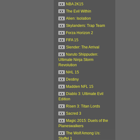
xx
NBA 2K15
xx
The Evil Within
xx
Alien: Isolation
xx
Skylanders: Trap Team
xx
Forza Horizon 2
xx
FIFA 15
xx
Slender: The Arrival
xx
Naruto Shippuden:
Ultimate Ninja Storm
Revolution
xx
NHL 15
xx
Destiny
xx
Madden NFL 15
xx
Diablo 3: Ultimate Evil
Edition
xx
Risen 3: Titan Lords
xx
Sacred 3
xx
Magic 2015: Duels of the
Planeswalkers
xx
The Wolf Among Us:
Staffel 1