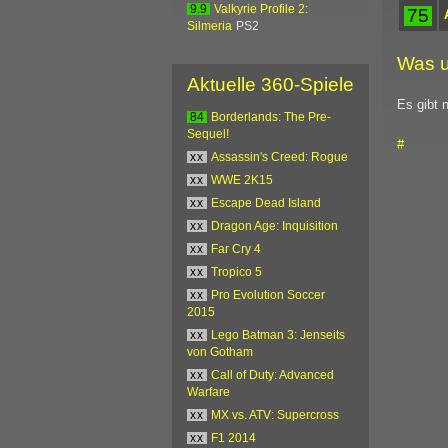
9.9
Valkyrie Profile 2:
75
Silmeria
PS2
Was u
Aktuelle 360-Spiele
Es gibt 
84
Borderlands: The Pre-
Sequel!
#
xx
Assassin's Creed: Rogue
xx
WWE 2K15
xx
Escape Dead Island
xx
Dragon Age: Inquisition
xx
Far Cry 4
xx
Tropico 5
xx
Pro Evolution Soccer
2015
xx
Lego Batman 3: Jenseits
von Gotham
xx
Call of Duty: Advanced
Warfare
xx
MX vs. ATV: Supercross
xx
F1 2014