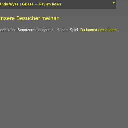
#
Andy Wyss
|
GBase
⇒
Review lesen
nsere Besucher meinen
noch keine Benutzermeinungen zu diesem Spiel.
Du kannst das ändern
!