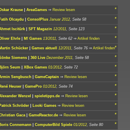
#
Oskar Krause
|
AreaGames
⇒
Review lesen
#
Fatih Olcaydu
|
ConsolPlus
Januar 2012
, Seite 58
#
Ahmet Iscitürk
|
SFT Magazin
12/2011
, Seite 123
#
Oliver Ehrle
|
M! Games
13/2011
, Seite 62
⇒
Artikel finden
#
Martin Schücker
|
Games aktuell
12/2011
, Seite 76
⇒
Artikel finden
#
Sönke Siemens
|
360 Live
Dezember 2011
, Seite 58
#
Björn Seum
|
XBox Games
01/2012
, Seite 72
#
Armin Sengbusch
|
GameCaptain
⇒
Review lesen
#
René Heuser
|
GamePro
01/2012
, Seite 74
#
Alexander Wenzel
|
spieletipps.de
⇒
Review lesen
#
Patrick Schröder
|
Looki Games
⇒
Review lesen
#
Christian Gaca
|
GameReactor.de
⇒
Review lesen
#
Boris Connemann
|
ComputerBild Spiele
01/2012
, Seite 80