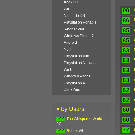
Xbox 360
Wii
90
Nintendo DS
86
Playstation Portable
85
iPhone/iPad
Windows Phone 7
85
Android
83
N64
Playstation Vita
83
Playstation Network
83
Wii U
Windows Phone 8
83
Playstation 4
82
Xbox One
82
♥ by Users
80
80
10.0
The Whispered World
PC
77
10.0
Robox
Wii