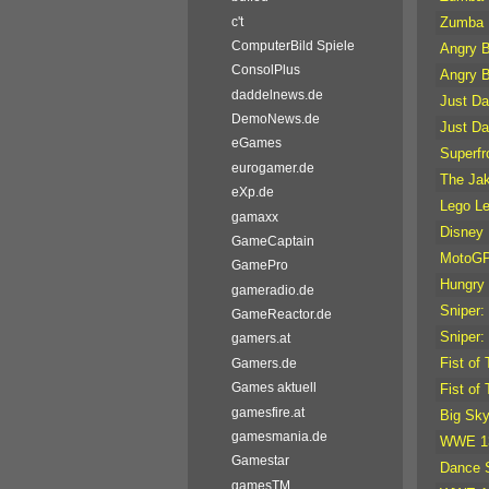
c't
Zumba F
ComputerBild Spiele
Angry B
ConsolPlus
Angry B
daddelnews.de
Just D
DemoNews.de
Just D
eGames
Superf
eurogamer.de
The Jak
eXp.de
Lego Le
gamaxx
Disney 
GameCaptain
MotoGP
GamePro
Hungry 
gameradio.de
Sniper:
GameReactor.de
Sniper:
gamers.at
Fist of
Gamers.de
Games aktuell
Fist of
gamesfire.at
Big Sky 
gamesmania.de
WWE 1
Gamestar
Dance S
gamesTM