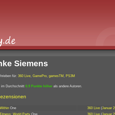
nke Siemens
hrieben für:
360 Live
,
GamePro
,
gamesTM
,
PS3M
 im Durchschnitt
0.9 Punkte höher
als andere Autoren.
ezensionen
 Within
One
360 Live
(
Januar 
itness: World Party
One
360 Live
(
Januar 