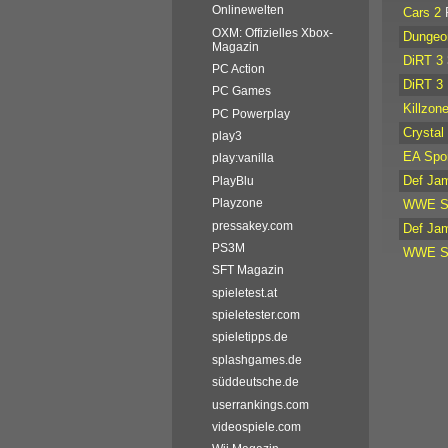
Onlinewelten
Cars 2
OXM: Offizielles Xbox-
Dungeo
Magazin
DiRT 3
PC Action
DiRT 3
PC Games
Killzon
PC Powerplay
Crystal
play3
EA Spor
play:vanilla
Def Jam
PlayBlu
Playzone
WWE Sm
pressakey.com
Def Jam
PS3M
WWE Sm
SFT Magazin
spieletest.at
spieletester.com
spieletipps.de
splashgames.de
süddeutsche.de
userrankings.com
videospiele.com