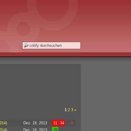
1
2
3
»
2014
)
Dez. 18, 2013
31
34
-3
2014
)
Dez. 18, 2013
78