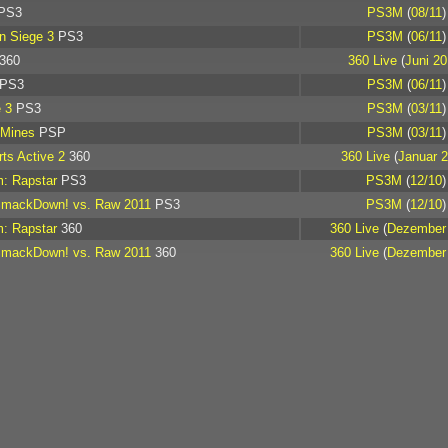
PS3
PS3M
(
08/11
)
n Siege 3
PS3
PS3M
(
06/11
)
360
360 Live
(
Juni 20
PS3
PS3M
(
06/11
)
e 3
PS3
PS3M
(
03/11
)
 Mines
PSP
PS3M
(
03/11
)
ts Active 2
360
360 Live
(
Januar 
: Rapstar
PS3
PS3M
(
12/10
)
ackDown! vs. Raw 2011
PS3
PS3M
(
12/10
)
: Rapstar
360
360 Live
(
Dezember
ackDown! vs. Raw 2011
360
360 Live
(
Dezember