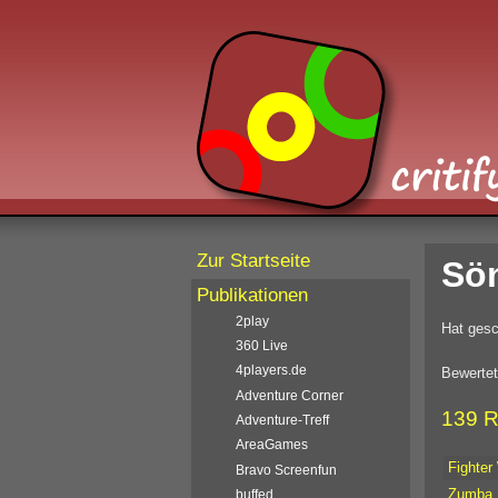
Zur Startseite
Sö
Publikationen
2play
Hat gesc
360 Live
4players.de
Bewertet
Adventure Corner
139 R
Adventure-Treff
AreaGames
Fighter
Bravo Screenfun
Zumba F
buffed