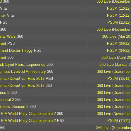
3
360
360 Live
(
Dezember
Vita
PS3M
(
12/12
)
nter
Vita
PS3M
(
12/12
)
PS3
PS3M
(
11/12
)
360
360 Live
(
November
Star Wars
360
360 Live
(
Mai 20
reet
PS3
PS3M
(
04/12
)
 and Daxter Trilogy
PS3
PS3M
(
04/12
)
reet
360
360 Live
(
April 2
ack Eyed Peas: Experience
360
360 Live
(
Januar 
ombat Evolved Anniversary
360
360 Live
(
Dezember
ackDown! vs. Raw 2012
PS3
PS3M
(
12/11
)
ackDown! vs. Raw 2012
360
360 Live
(
Dezember
nce 3
360
360 Live
(
Dezember
entral 2
360
360 Live
(
Dezember
Sports: Season 2
360
360 Live
(
Dezember
FIA World Rally Championship 2
360
360 Live
(
November
FIA World Rally Championship 2
PS3
PS3M
(
11/11
)
360
360 Live
(
September