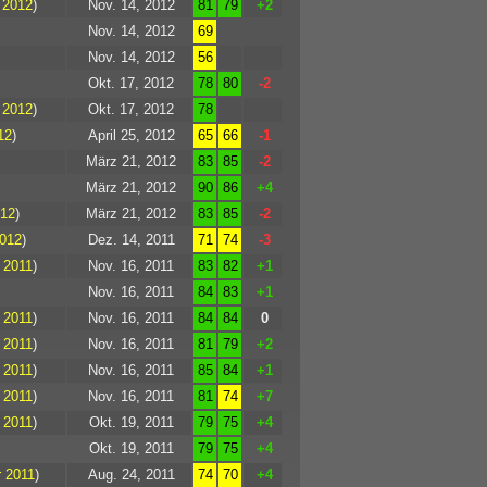
 2012
)
Nov. 14, 2012
81
79
+2
Nov. 14, 2012
69
Nov. 14, 2012
56
Okt. 17, 2012
78
80
-2
 2012
)
Okt. 17, 2012
78
12
)
April 25, 2012
65
66
-1
März 21, 2012
83
85
-2
März 21, 2012
90
86
+4
012
)
März 21, 2012
83
85
-2
2012
)
Dez. 14, 2011
71
74
-3
 2011
)
Nov. 16, 2011
83
82
+1
Nov. 16, 2011
84
83
+1
 2011
)
Nov. 16, 2011
84
84
0
 2011
)
Nov. 16, 2011
81
79
+2
 2011
)
Nov. 16, 2011
85
84
+1
 2011
)
Nov. 16, 2011
81
74
+7
 2011
)
Okt. 19, 2011
79
75
+4
Okt. 19, 2011
79
75
+4
 2011
)
Aug. 24, 2011
74
70
+4