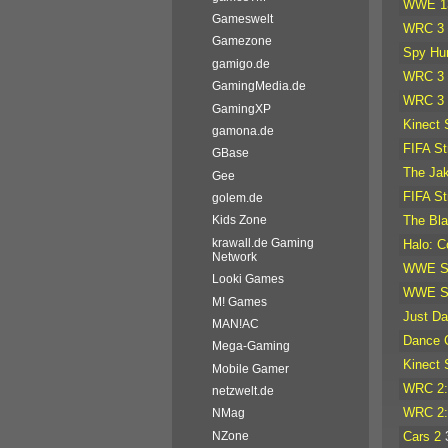
WWE 1
Gameswelt
WRC 3
Gamezone
Spy Hu
gamigo.de
WRC 3
GamingMedia.de
WRC 3
GamingXP
Kinect 
gamona.de
FIFA St
GBase
The Jak
Gee
FIFA St
golem.de
The Bl
Kids Zone
krawall.de Gaming
Halo: C
Network
WWE Sm
Looki Games
WWE Sm
M! Games
Just Da
MAN!AC
Dance C
Mega-Gaming
Kinect 
Mobile Gamer
WRC 2: 
netzwelt.de
WRC 2: 
NMag
Cars 2
NZone