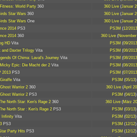
itness: World Party
360
360 Live
(
Januar 
irds Star Wars
360
360 Live
(
Januar 
irds Star Wars
One
360 Live
(
Januar 
ance 2014
PS3
PS3M
(
12/201
ance 2014
360
360 Live
(
November
rog HD
Vita
PS3M
(
09/201
 and Daxter Trilogy
Vita
PS3M
(
08/201
gends Of Chima: Laval's Journey
Vita
PS3M
(
08/201
Micky Epic: Die Macht der 2
Vita
PS3M
(
08/201
 2013
PS3
PS3M
(
07/201
Giraffe
Vita
PS3M
(
05/13
)
 Ghost Warrior 2
360
360 Live
(
April 2
 Ghost Warrior 2
PS3
PS3M
(
04/13
)
 The North Star: Ken's Rage 2
360
360 Live
(
März 2
 The North Star : Ken's Rage 2
PS3
PS3M
(
03/13
)
Infinity
Vita
PS3M
(
02/13
)
3
PS3
PS3M
(
12/12
)
tar Party Hits
PS3
PS3M
(
12/12
)