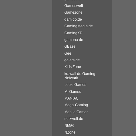
Gameswelt
Gamezone
gamigo.de
GamingMedia.de
GamingXP
gamona.de
GBase
Gee
golem.de
Kids Zone
krawall.de Gaming
Network
Looki Games
M! Games
MAN!AC
Mega-Gaming
Mobile Gamer
netzwelt.de
NMag
NZone