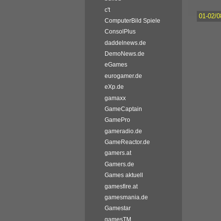
c't
01-02/0
ComputerBild Spiele
ConsolPlus
daddelnews.de
DemoNews.de
eGames
eurogamer.de
eXp.de
gamaxx
GameCaptain
GamePro
gameradio.de
GameReactor.de
gamers.at
Gamers.de
Games aktuell
gamesfire.at
gamesmania.de
Gamestar
gamesTM