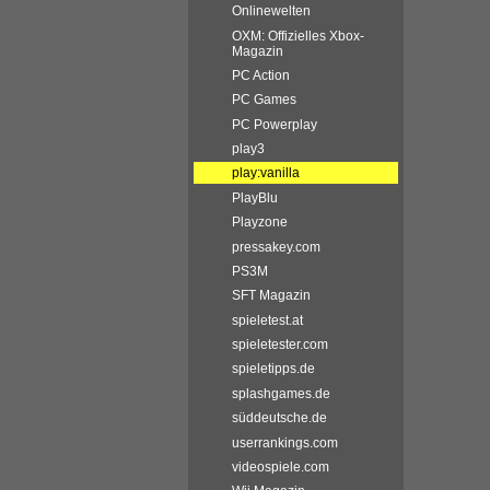
Onlinewelten
OXM: Offizielles Xbox-
Magazin
PC Action
PC Games
PC Powerplay
play3
play:vanilla
PlayBlu
Playzone
pressakey.com
PS3M
SFT Magazin
spieletest.at
spieletester.com
spieletipps.de
splashgames.de
süddeutsche.de
userrankings.com
videospiele.com