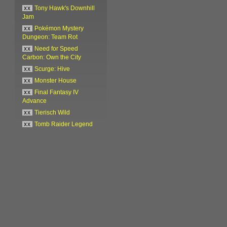
xx
Tony Hawk's Downhill
Jam
xx
Pokémon Mystery
Dungeon: Team Rot
xx
Need for Speed
Carbon: Own the City
xx
Scurge: Hive
xx
Monster House
xx
Final Fantasy IV
Advance
xx
Tierisch Wild
xx
Tomb Raider Legend