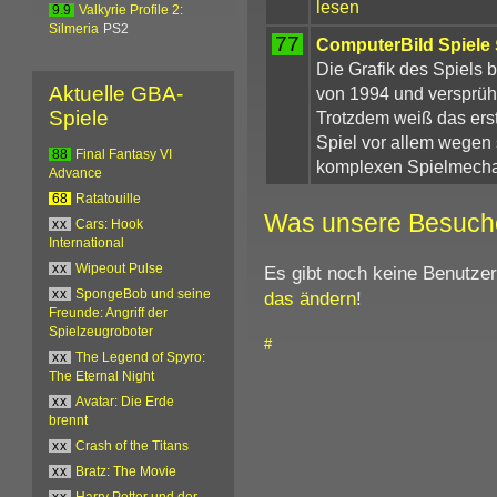
lesen
9.9
Valkyrie Profile 2:
Silmeria
PS2
77
ComputerBild Spiele
Die Grafik des Spiels 
Aktuelle GBA-
von 1994 und versprüh
Spiele
Trotzdem weiß das ers
Spiel vor allem wegen
88
Final Fantasy VI
komplexen Spielmechan
Advance
68
Ratatouille
Was unsere Besuch
xx
Cars: Hook
International
Es gibt noch keine Benutze
xx
Wipeout Pulse
das ändern
!
xx
SpongeBob und seine
Freunde: Angriff der
Spielzeugroboter
#
xx
The Legend of Spyro:
The Eternal Night
xx
Avatar: Die Erde
brennt
xx
Crash of the Titans
xx
Bratz: The Movie
xx
Harry Potter und der