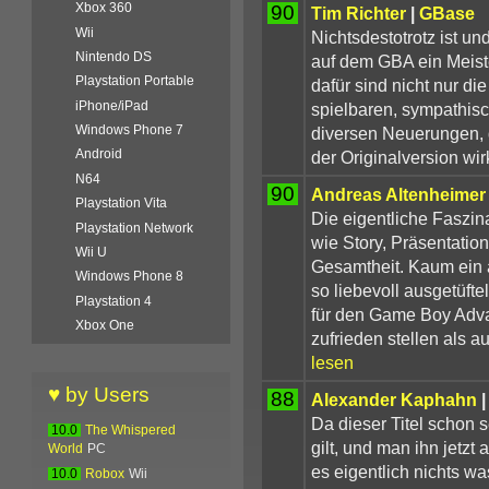
Xbox 360
90
Tim Richter
|
GBase
Wii
Nichtsdestotrotz ist un
Nintendo DS
auf dem GBA ein Meist
Playstation Portable
dafür sind nicht nur di
iPhone/iPad
spielbaren, sympathis
Windows Phone 7
diversen Neuerungen, d
Android
der Originalversion wirk
N64
90
Andreas Altenheimer
Playstation Vita
Die eigentliche Faszin
Playstation Network
wie Story, Präsentatio
Wii U
Gesamtheit. Kaum ein a
Windows Phone 8
so liebevoll ausgetüft
Playstation 4
für den Game Boy Adva
Xbox One
zufrieden stellen als 
lesen
♥ by Users
88
Alexander Kaphahn
|
Da dieser Titel schon 
10.0
The Whispered
gilt, und man ihn jetz
World
PC
es eigentlich nichts wa
10.0
Robox
Wii