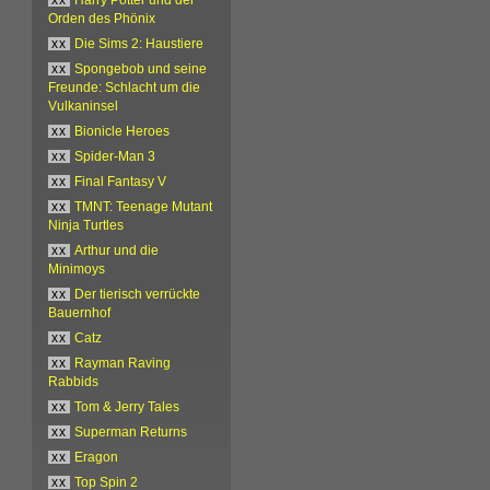
Orden des Phönix
xx
Die Sims 2: Haustiere
xx
Spongebob und seine
Freunde: Schlacht um die
Vulkaninsel
xx
Bionicle Heroes
xx
Spider-Man 3
xx
Final Fantasy V
xx
TMNT: Teenage Mutant
Ninja Turtles
xx
Arthur und die
Minimoys
xx
Der tierisch verrückte
Bauernhof
xx
Catz
xx
Rayman Raving
Rabbids
xx
Tom & Jerry Tales
xx
Superman Returns
xx
Eragon
xx
Top Spin 2