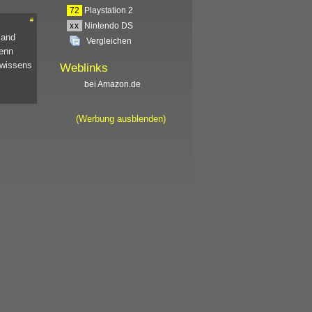
72
Playstation 2
#
xx
Nintendo DS
 and
Vergleichen
denn
ewissens
Weblinks
bei Amazon.de
(Werbung ausblenden)