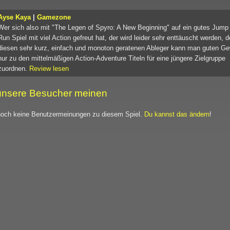
Ayse Kaya
|
Gamezone
Wer sich also mit "The Legen of Spyro: A New Beginning" auf ein gutes Jump
Run Spiel mit viel Action gefreut hat, der wird leider sehr enttäuscht werden, 
diesen sehr kurz, einfach und monoton geratenen Ableger kann man guten G
nur zu den mittelmäßigen Action-Adventure Titeln für eine jüngere Zielgruppe
zuordnen.
Review lesen
nsere Besucher meinen
noch keine Benutzermeinungen zu diesem Spiel.
Du kannst das ändern
!