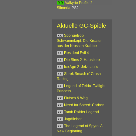
9.9
Valkyrie Profile 2:
Silmeria
PS2
Aktuelle GC-Spiele
xx
SpongeBob
Schwammkopf: Die Kreatur
aus der Krossen Krabbe
xx
Resident Evil 4
xx
Die Sims 2: Haustiere
xx
Ice Age 2: Jetzt taut's
xx
Shrek Smash n' Crash
Racing
xx
Legend of Zelda: Twilight
Princess
xx
Flutsch & Weg
xx
Need for Speed: Carbon
xx
Tomb Raider Legend
xx
Jagdfieber
xx
The Legend of Spyro: A
New Beginning