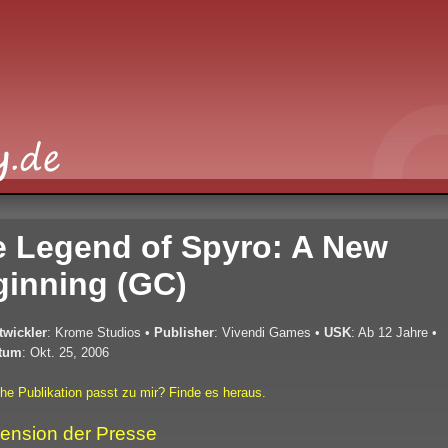
 Legend of Spyro: A New
inning (GC)
twickler
: Krome Studios
•
Publisher
: Vivendi Games
•
USK
: Ab 12 Jahre
•
tum
: Okt. 25, 2006
he Publikation passt zu mir? Finde es heraus.
ension der Presse