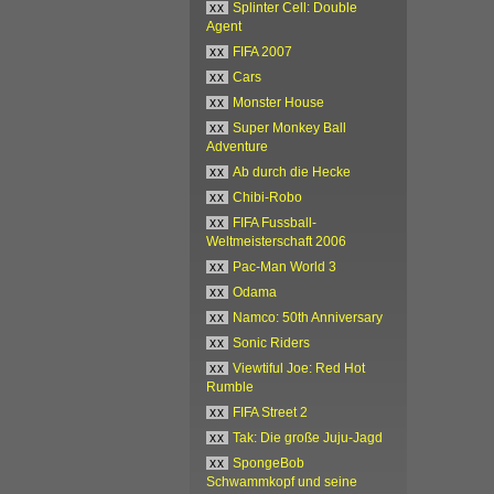
xx
Splinter Cell: Double
Agent
xx
FIFA 2007
xx
Cars
xx
Monster House
xx
Super Monkey Ball
Adventure
xx
Ab durch die Hecke
xx
Chibi-Robo
xx
FIFA Fussball-
Weltmeisterschaft 2006
xx
Pac-Man World 3
xx
Odama
xx
Namco: 50th Anniversary
xx
Sonic Riders
xx
Viewtiful Joe: Red Hot
Rumble
xx
FIFA Street 2
xx
Tak: Die große Juju-Jagd
xx
SpongeBob
Schwammkopf und seine