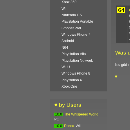
Xbox 360
Wii
64
Nintendo DS
Playstation Portable
iPhone/iPad
Windows Phone 7
Android
N64
Was u
Playstation Vita
Playstation Network
Es gibt 
Wii U
Windows Phone 8
#
Playstation 4
Xbox One
♥ by Users
10.0
The Whispered World
PC
10.0
Robox
Wii