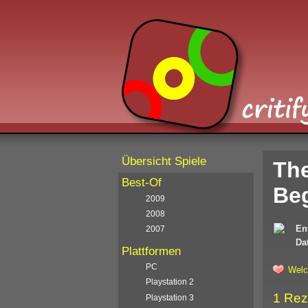
Übersicht Spiele
The
Best-Of
Beg
2009
2008
En
2007
Da
Plattformen
PC
Welc
Playstation 2
1 Rez
Playstation 3