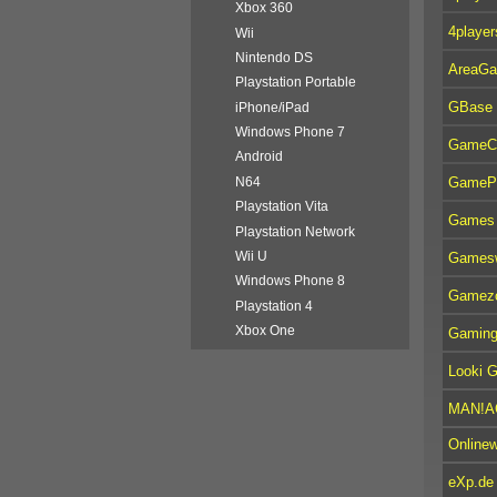
Xbox 360
4player
Wii
Nintendo DS
AreaG
Playstation Portable
GBase
iPhone/iPad
Windows Phone 7
GameCa
Android
GameP
N64
Playstation Vita
Games 
Playstation Network
Wii U
Gamesw
Windows Phone 8
Gamez
Playstation 4
Xbox One
Gamin
Looki 
MAN!A
Onlinew
eXp.de