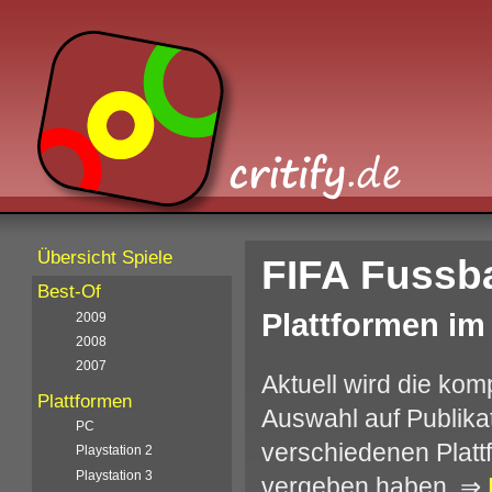
Übersicht Spiele
FIFA Fussba
Best-Of
Plattformen im
2009
2008
2007
Aktuell wird die kom
Plattformen
Auswahl auf Publika
PC
verschiedenen Platt
Playstation 2
Playstation 3
vergeben haben. ⇒