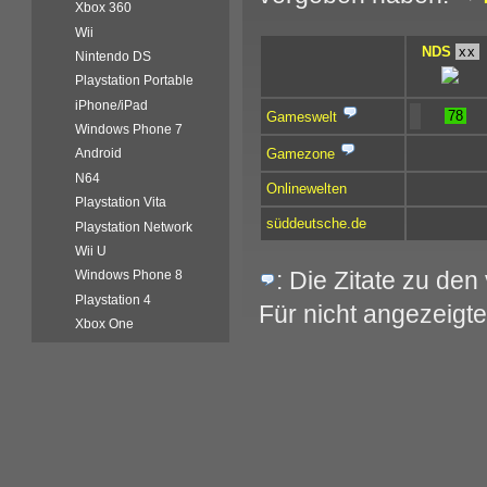
Xbox 360
Wii
NDS
xx
Nintendo DS
Playstation Portable
iPhone/iPad
78
Gameswelt
Windows Phone 7
Gamezone
Android
N64
Onlinewelten
Playstation Vita
süddeutsche.de
Playstation Network
Wii U
: Die Zitate zu de
Windows Phone 8
Playstation 4
Für nicht angezeigte
Xbox One