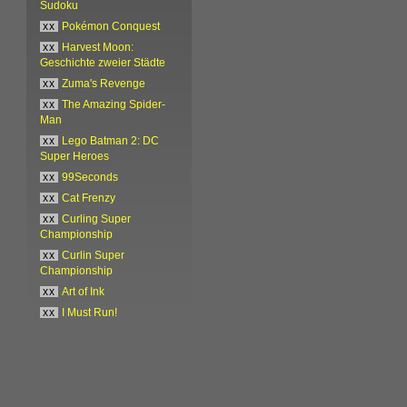
Sudoku
xx
Pokémon Conquest
xx
Harvest Moon:
Geschichte zweier Städte
xx
Zuma's Revenge
xx
The Amazing Spider-
Man
xx
Lego Batman 2: DC
Super Heroes
xx
99Seconds
xx
Cat Frenzy
xx
Curling Super
Championship
xx
Curlin Super
Championship
xx
Art of Ink
xx
I Must Run!