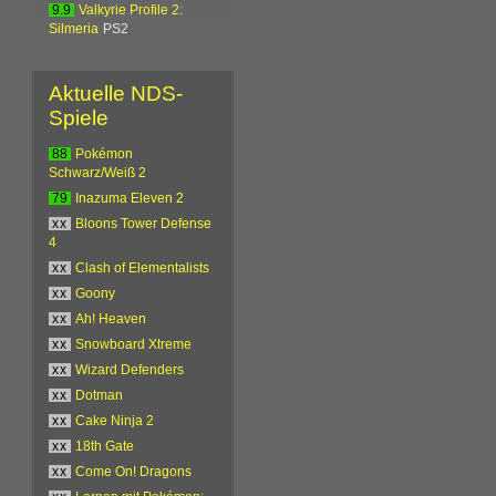
9.9
Valkyrie Profile 2:
Silmeria
PS2
Aktuelle NDS-
Spiele
88
Pokémon
Schwarz/Weiß 2
79
Inazuma Eleven 2
xx
Bloons Tower Defense
4
xx
Clash of Elementalists
xx
Goony
xx
Ah! Heaven
xx
Snowboard Xtreme
xx
Wizard Defenders
xx
Dotman
xx
Cake Ninja 2
xx
18th Gate
xx
Come On! Dragons