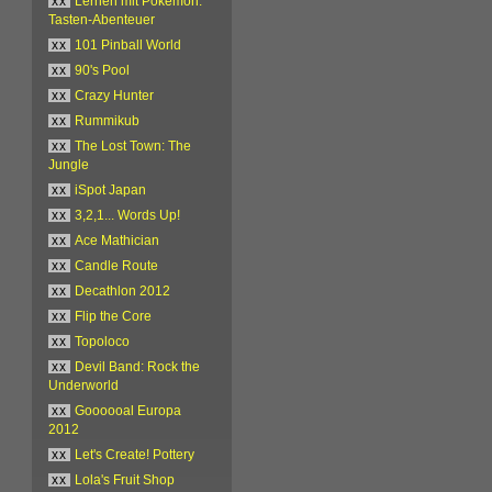
xx
Lernen mit Pokémon:
Tasten-Abenteuer
xx
101 Pinball World
xx
90's Pool
xx
Crazy Hunter
xx
Rummikub
xx
The Lost Town: The
Jungle
xx
iSpot Japan
xx
3,2,1... Words Up!
xx
Ace Mathician
xx
Candle Route
xx
Decathlon 2012
xx
Flip the Core
xx
Topoloco
xx
Devil Band: Rock the
Underworld
xx
Goooooal Europa
2012
xx
Let's Create! Pottery
xx
Lola's Fruit Shop