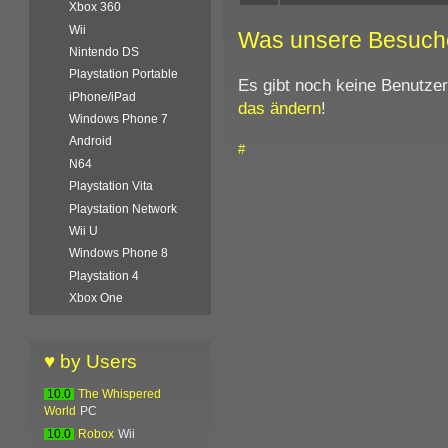
Xbox 360
Wii
Was unsere Besuch
Nintendo DS
Playstation Portable
Es gibt noch keine Benutze
iPhone/iPad
das ändern
!
Windows Phone 7
Android
#
N64
Playstation Vita
Playstation Network
Wii U
Windows Phone 8
Playstation 4
Xbox One
♥ by Users
10.0
The Whispered
World
PC
10.0
Robox
Wii