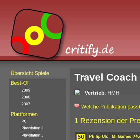
Übersicht Spiele
Travel Coach
Best-Of
2009
Vertrieb
: HMH
2008
2007
Welche Publikation passt
Plattformen
1 Rezension der Pr
PC
Playstation 2
Playstation 3
60
Philip Ulc
|
M! Games
04/