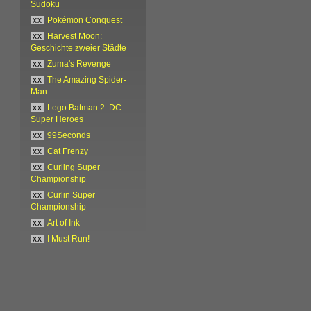
Sudoku
xx
Pokémon Conquest
xx
Harvest Moon:
Geschichte zweier Städte
xx
Zuma's Revenge
xx
The Amazing Spider-
Man
xx
Lego Batman 2: DC
Super Heroes
xx
99Seconds
xx
Cat Frenzy
xx
Curling Super
Championship
xx
Curlin Super
Championship
xx
Art of Ink
xx
I Must Run!