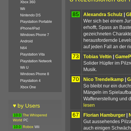
Xbox 360
Wii
85
Alexandra Schulz
|
G
Nintendo DS
Wer sich bei einem Ju
Playstation Portable
erhofft, Spass an Baste
iPhone/iPad
gezeichneten Charakte
Windows Phone 7
herausfordernde Levels
Android
auf jeden Fall an der r
N64
Playstation Vita
73
Tobias Veltin
|
GameP
Playstation Network
Solider Hüpfer im Pilzr
Wii U
Musik.
Windows Phone 8
70
Nico Trendelkamp
|
G
Playstation 4
So bleibt nur ein durc
Xbox One
Mängeln im Spielaufba
Waffenerstellung und d
lesen
♥ by Users
67
Florian Hamburger
|
10.0
The Whispered
World
PC
Gut aussehendes Pilzab
auch einigen Schwäch
10.0
Robox
Wii