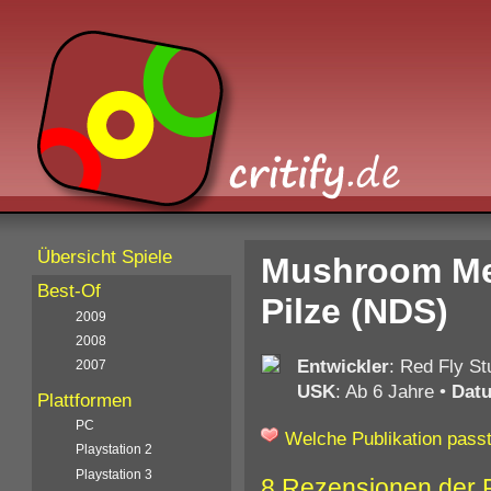
Übersicht Spiele
Mushroom Me
Best-Of
Pilze (NDS)
2009
2008
Entwickler
: Red Fly St
2007
USK
: Ab 6 Jahre
•
Dat
Plattformen
PC
Welche Publikation passt
Playstation 2
Playstation 3
8 Rezensionen der 