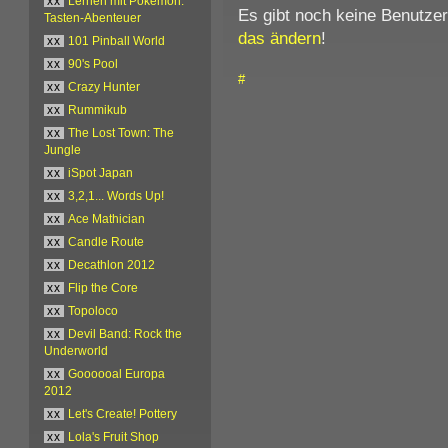
xx
Lernen mit Pokémon:
Es gibt noch keine Benutze
Tasten-Abenteuer
das ändern
!
xx
101 Pinball World
xx
90's Pool
#
xx
Crazy Hunter
xx
Rummikub
xx
The Lost Town: The
Jungle
xx
iSpot Japan
xx
3,2,1... Words Up!
xx
Ace Mathician
xx
Candle Route
xx
Decathlon 2012
xx
Flip the Core
xx
Topoloco
xx
Devil Band: Rock the
Underworld
xx
Goooooal Europa
2012
xx
Let's Create! Pottery
xx
Lola's Fruit Shop