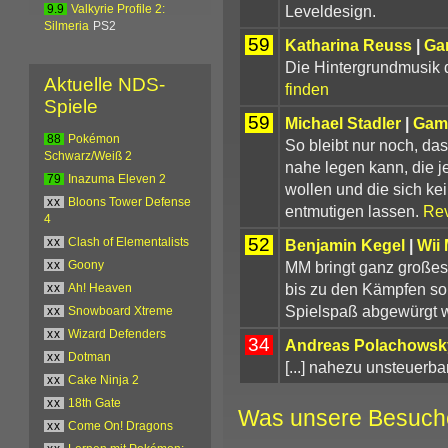
Leveldesign.
9.9
Valkyrie Profile 2:
Silmeria
PS2
59
Katharina Reuss
|
Ga
Die Hintergrundmusik d
Aktuelle NDS-
finden
Spiele
59
Michael Stadler
|
Gam
88
Pokémon
So bleibt nur noch, da
Schwarz/Weiß 2
nahe legen kann, die j
79
Inazuma Eleven 2
wollen und die sich ke
xx
Bloons Tower Defense
entmutigen lassen.
Rev
4
52
Benjamin Kegel
|
Wii
xx
Clash of Elementalists
MM bringt ganz großes 
xx
Goony
bis zu den Kämpfen so 
xx
Ah! Heaven
Spielspaß abgewürgt w
xx
Snowboard Xtreme
xx
Wizard Defenders
34
Andreas Polachowsk
xx
Dotman
[...] nahezu unsteuerbar
xx
Cake Ninja 2
xx
18th Gate
Was unsere Besuch
xx
Come On! Dragons