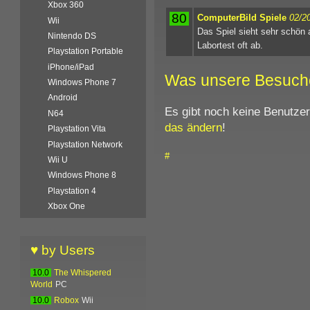
Xbox 360
80
ComputerBild Spiele
02/2
Wii
Das Spiel sieht sehr schön a
Nintendo DS
Labortest oft ab.
Playstation Portable
iPhone/iPad
Was unsere Besuch
Windows Phone 7
Android
Es gibt noch keine Benutze
N64
das ändern
!
Playstation Vita
Playstation Network
#
Wii U
Windows Phone 8
Playstation 4
Xbox One
♥ by Users
10.0
The Whispered
World
PC
10.0
Robox
Wii