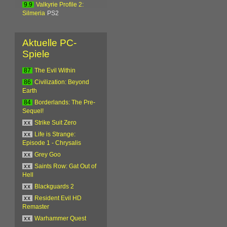
9.9
Valkyrie Profile 2:
Silmeria
PS2
Aktuelle PC-
Spiele
87
The Evil Within
86
Civilization: Beyond
Earth
84
Borderlands: The Pre-
Sequel!
xx
Strike Suit Zero
xx
Life is Strange:
Episode 1 - Chrysalis
xx
Grey Goo
xx
Saints Row: Gat Out of
Hell
xx
Blackguards 2
xx
Resident Evil HD
Remaster
xx
Warhammer Quest