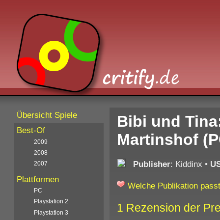
Übersicht Spiele
Bibi und Tina
Best-Of
Martinshof (P
2009
2008
Publisher
: Kiddinx
•
U
2007
Plattformen
Welche Publikation passt
PC
Playstation 2
1 Rezension der Pr
Playstation 3