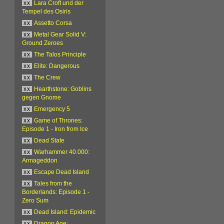
xx
Lara Croft und der
Tempel des Osiris
xx
Assetto Corsa
xx
Metal Gear Solid V:
Ground Zeroes
xx
The Talos Principle
xx
Elite: Dangerous
xx
The Crew
xx
Hearthstone: Goblins
gegen Gnome
xx
Emergency 5
xx
Game of Thrones:
Episode 1 - Iron from Ice
xx
Dead State
xx
Warhammer 40.000:
Armageddon
xx
Escape Dead Island
xx
Tales from the
Borderlands: Episode 1 -
Zero Sum
xx
Dead Island: Epidemic
xx
Dragon Age: