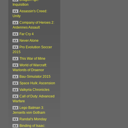
Inquisition
xx
Assassin's Creed:
Unity
xx
Company of Heroes 2:
Ardennes Assault
xx
Far Cry 4
xx
Never Alone
xx
Pro Evolution Soccer
2015
xx
This War of Mine
xx
World of Warcraft:
Warlords of Draenor
xx
Bau-Simulator 2015
xx
Space Hulk: Ascension
xx
Valkyria Chronicles
xx
Call of Duty: Advanced
Warfare
xx
Lego Batman 3:
Jenseits von Gotham
xx
Randal's Monday
xx
Binding of Isaac: