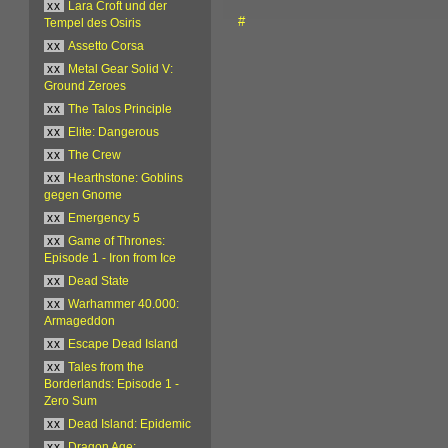
xx
Lara Croft und der
#
Tempel des Osiris
xx
Assetto Corsa
xx
Metal Gear Solid V:
Ground Zeroes
xx
The Talos Principle
xx
Elite: Dangerous
xx
The Crew
xx
Hearthstone: Goblins
gegen Gnome
xx
Emergency 5
xx
Game of Thrones:
Episode 1 - Iron from Ice
xx
Dead State
xx
Warhammer 40.000:
Armageddon
xx
Escape Dead Island
xx
Tales from the
Borderlands: Episode 1 -
Zero Sum
xx
Dead Island: Epidemic
xx
Dragon Age: