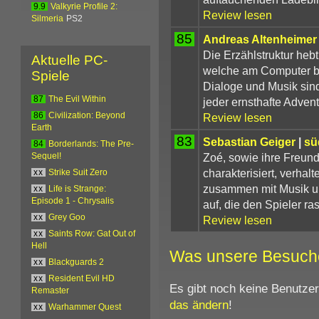
9.9
Valkyrie Profile 2:
Review lesen
Silmeria
PS2
85
Andreas Altenheimer
Die Erzählstruktur heb
Aktuelle PC-
welche am Computer bis 
Spiele
Dialoge und Musik sind
87
The Evil Within
jeder ernsthafte Advent
Review lesen
86
Civilization: Beyond
Earth
83
Sebastian Geiger
|
sü
84
Borderlands: The Pre-
Zoé, sowie ihre Freund
Sequel!
charakterisiert, verhal
xx
Strike Suit Zero
zusammen mit Musik un
xx
Life is Strange:
Episode 1 - Chrysalis
auf, die den Spieler ra
xx
Grey Goo
Review lesen
xx
Saints Row: Gat Out of
Hell
Was unsere Besuch
xx
Blackguards 2
xx
Resident Evil HD
Es gibt noch keine Benutze
Remaster
das ändern
!
xx
Warhammer Quest