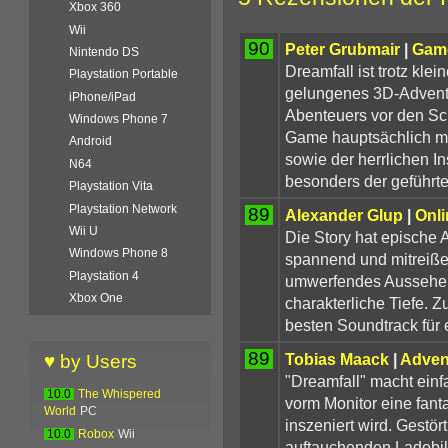
Xbox 360
Wii
90
Peter Grubmair
|
Gam
Nintendo DS
Dreamfall ist trotz kl
Playstation Portable
gelungenes 3D-Advent
iPhone/iPad
Abenteuers vor den Sch
Windows Phone 7
Game hauptsächlich mi
Android
sowie der herrlichen I
N64
besonders der geführt
Playstation Vita
Playstation Network
89
Alexander Glup
|
Onli
Wii U
Die Story hat epische
Windows Phone 8
spannend und mitreißend
Playstation 4
umwerfendes Aussehen
Xbox One
charakterliche Tiefe. Z
besten Soundtrack für 
89
Tobias Maack
|
Adven
♥ by Users
"Dreamfall" macht einf
10.0
The Whispered
vorm Monitor eine fanta
World
PC
inszeniert wird. Gestört
10.0
Robox
Wii
auftauchenden Ladebil