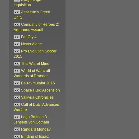
Inquisition
xx
Assassin's Creed:
Unity
xx
Company of Heroes 2:
Ardennes Assault
xx
Far Cry 4
xx
Never Alone
xx
Pro Evolution Soccer
2015
xx
This War of Mine
xx
World of Warcraft:
Warlords of Draenor
xx
Bau-Simulator 2015
xx
Space Hulk: Ascension
xx
Valkyria Chronicles
xx
Call of Duty: Advanced
Warfare
xx
Lego Batman 3:
Jenseits von Gotham
xx
Randal's Monday
xx
Binding of Isaac: