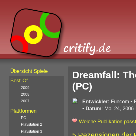
Übersicht Spiele
Dreamfall: T
Best-Of
(PC)
2009
2008
Entwickler
: Funcom
•
2007
•
Datum
: Mai 24, 2006
Plattformen
PC
Welche Publikation passt
Playstation 2
Playstation 3
5 Rezensionen der 