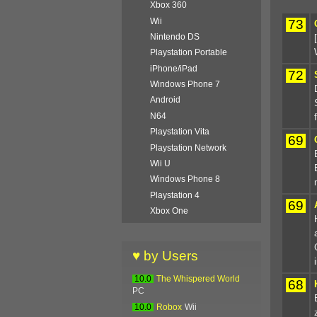
Xbox 360
Wii
73
Nintendo DS
Playstation Portable
iPhone/iPad
72
Windows Phone 7
Android
N64
Playstation Vita
69
Playstation Network
Wii U
Windows Phone 8
Playstation 4
69
Xbox One
♥ by Users
10.0
The Whispered World
68
PC
10.0
Robox
Wii