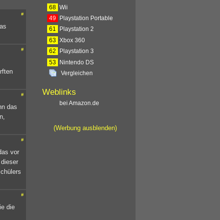
68
Wii
#
49
Playstation Portable
das
61
Playstation 2
63
Xbox 360
#
62
Playstation 3
53
Nintendo DS
rften
Vergleichen
Weblinks
#
bei Amazon.de
nn das
n,
(Werbung ausblenden)
#
das vor
 dieser
schülers
#
ie die