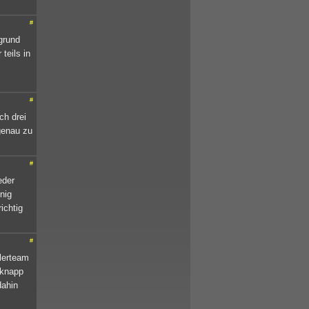
#
grund
teils in
#
ch drei
genau zu
#
eder
nig
ichtig
#
lerteam
 knapp
dahin