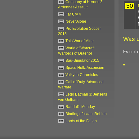
xx
Company of Heroes 2:
50
Ardennes Assault
xx
Far Cry 4
xx
Never Alone
xx
Pro Evolution Soccer
2015
Was u
xx
This War of Mine
xx
World of Warcraft:
Es gibt 
Warlords of Draenor
xx
Bau-Simulator 2015
#
xx
Space Hulk: Ascension
xx
Valkyria Chronicles
xx
Call of Duty: Advanced
Warfare
xx
Lego Batman 3: Jenseits
von Gotham
xx
Randal's Monday
xx
Binding of Isaac: Rebirth
xx
Lords of the Fallen