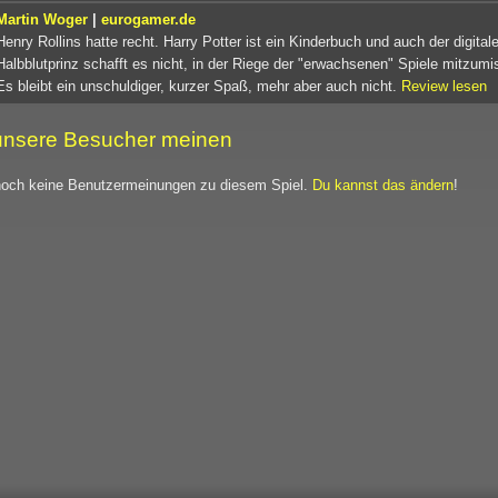
Martin Woger
|
eurogamer.de
Henry Rollins hatte recht. Harry Potter ist ein Kinderbuch und auch der digital
Halbblutprinz schafft es nicht, in der Riege der "erwachsenen" Spiele mitzumi
Es bleibt ein unschuldiger, kurzer Spaß, mehr aber auch nicht.
Review lesen
nsere Besucher meinen
noch keine Benutzermeinungen zu diesem Spiel.
Du kannst das ändern
!