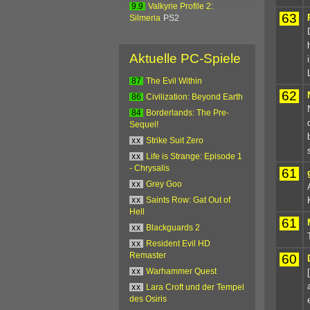
9.9
Valkyrie Profile 2:
63
Silmeria
PS2
Aktuelle PC-Spiele
87
The Evil Within
62
86
Civilization: Beyond Earth
84
Borderlands: The Pre-
Sequel!
xx
Strike Suit Zero
xx
Life is Strange: Episode 1
- Chrysalis
61
xx
Grey Goo
xx
Saints Row: Gat Out of
Hell
61
xx
Blackguards 2
xx
Resident Evil HD
Remaster
60
xx
Warhammer Quest
xx
Lara Croft und der Tempel
des Osiris