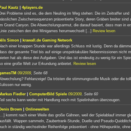
Paul Kautz
|
4players.de
Drei Probleme sind es, die dem Neuling im Weg stehen: Die im Zeitraffer und
hässlichen Zwischensequenzen präsentierte Story, deren Gräben breiter sind a
im Grand Canyon. Die Abwechslungsarmut, die darauf basiert, dass man in er
Linie zwischen den drei Minigames herumwechselt [...]
Review lesen
Nils Simon
|
krawall.de Gaming Network
Nach einer knappen Stunde war allerdings Schluss mit lustig. Denn da dämmer
dass der gesamte Titel bis auf einige unspektakuläre Nebenmissionen nicht 
bieten hat als diese drei Aufgaben. Und das ist eindeutig zu wenig für ein Spie
so eine große Welt zur Erkundung anbietet.
Review lesen
gamesTM
09/2009
, Seite 68
Abwechslung? Fehlanzeige! Da trösten die stimmungsvolle Musik oder die tol
Kulissen nur wenig.
Markus Fiedler
|
ComputerBild Spiele
09/2009
, Seite 60
Teil sechs kann weder mit Handlung noch mit Spielinhalten überzeugen.
Denis Brown
|
Onlinewelten
[...] kommt nach einer Weile das große Gähnen, weil der Spielablauf immer gl
ausfällt. Wappen sammeln, Zaubertrank-Stunde, Duelle und Pseudo-Quidditc
euch in ständig wechselnder Reihenfolge präsentiert - ohne Höhepunkte, ohne