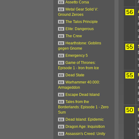
xx
Assetto Corsa
xx
Metal Gear Solid V:
56
Ground Zeroes
xx
The Talos Principle
xx
Elite: Dangerous
xx
The Crew
xx
Hearthstone: Goblins
55
gegen Gnome
xx
Emergency 5
xx
Game of Thrones:
Episode 1 - Iron from Ice
55
xx
Dead State
xx
Warhammer 40.000:
Armageddon
xx
Escape Dead Island
xx
Tales from the
Borderlands: Episode 1 - Zero
50
Sum
xx
Dead Island: Epidemic
xx
Dragon Age: Inquisition
xx
Assassin's Creed: Unity