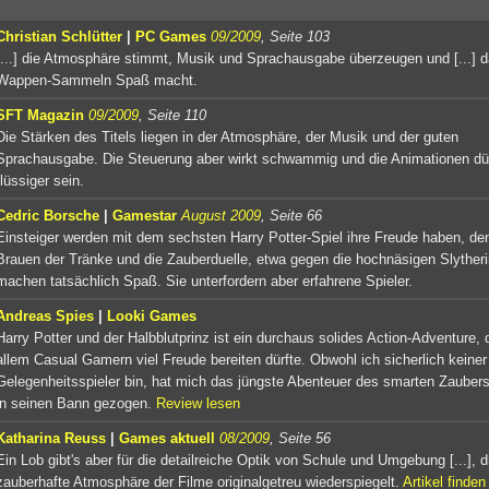
Christian Schlütter
|
PC Games
09/2009
, Seite 103
[...] die Atmosphäre stimmt, Musik und Sprachausgabe überzeugen und [...] 
Wappen-Sammeln Spaß macht.
SFT Magazin
09/2009
, Seite 110
Die Stärken des Titels liegen in der Atmosphäre, der Musik und der guten
Sprachausgabe. Die Steuerung aber wirkt schwammig und die Animationen dü
flüssiger sein.
Cedric Borsche
|
Gamestar
August 2009
, Seite 66
Einsteiger werden mit dem sechsten Harry Potter-Spiel ihre Freude haben, de
Brauen der Tränke und die Zauberduelle, etwa gegen die hochnäsigen Slytheri
machen tatsächlich Spaß. Sie unterfordern aber erfahrene Spieler.
Andreas Spies
|
Looki Games
Harry Potter und der Halbblutprinz ist ein durchaus solides Action-Adventure, 
allem Casual Gamern viel Freude bereiten dürfte. Obwohl ich sicherlich keiner
Gelegenheitsspieler bin, hat mich das jüngste Abenteuer des smarten Zauber
in seinen Bann gezogen.
Review lesen
Katharina Reuss
|
Games aktuell
08/2009
, Seite 56
Ein Lob gibt's aber für die detailreiche Optik von Schule und Umgebung [...], d
zauberhafte Atmosphäre der Filme originalgetreu wiederspiegelt.
Artikel finden