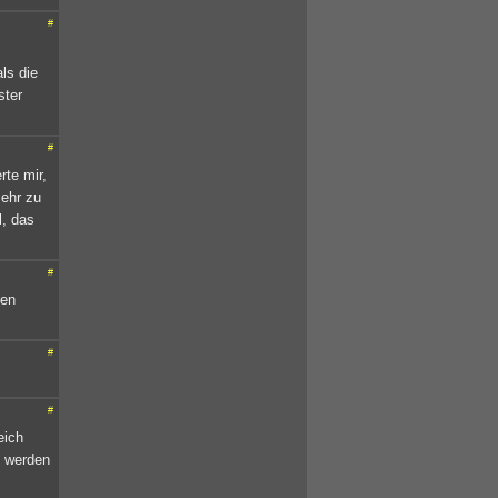
#
ls die
ster
#
te mir,
mehr zu
l, das
#
len
#
#
eich
h werden