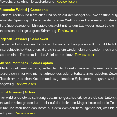
Abwechslung, ohne Herausforderung.
Review lesen
Alexander Winkel
|
Gamezone
Saubere Technik ist nicht alles und so drückt der Mangel an Abwechslung auf
fehlender Spielmöglichkeiten in der offenen Welt und der Dauermarathon dreier 
die Länge gezogenen Minispiele gespickt mit langen Laufwegen gewaltig die
ansonsten recht gelungene Stimmung.
Review lesen
Stephan Fassmer
|
Gameswelt
Die verhackstückte Geschichte wird zusammenhanglos erzählt. Es gibt ledigli
unterschiedliche Missionen, die sich ständig wiederholen und zudem noch un
steuern sind. Trotzdem ist das Spiel extrem kurz.
Review lesen
Michael Mombeck
|
GameCaptain
Alle Action-Adventure Fans, außer den Hardcore-Potterianern, können sich wi
setzen, denn hier wird nichts aufregendes oder unterhaltsames geboten. Zuwe
Fleisch am morschen Kochen und ewig dieselben Spielideen - langsam wirds r
langweilig.
Review lesen
Birgit Grunow
|
GBase
Hier wirkt alles etwas schludrig zusammengeschustert, so als ob das Entwick
entweder keine grosse Lust mehr auf den bebrillten Magier hatte oder die Zeit
wurde und man noch das Beste aus dem Wenigen herausgeholt hat, was bis 
fertig war.
Review lesen