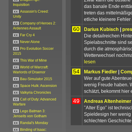
Inquisition
das banale Ende enttä
xx
Assassin's Creed:
treten das mittelmäßig
Unity
etliche kleinere Fehler
xx
Company of Heroes 2:
60
Darius Kubisch
|
pre
Ardennes Assault
Die detailreichen Hint
xx
Far Cry 4
Spielabschnitte sind 
xx
Never Alone
durch die atmosphäris
xx
Pro Evolution Soccer
2015
Wetterwechsel nochmal
xx
This War of Mine
lesen
xx
World of Warcraft:
54
Markus Fiedler
|
Comp
Warlords of Draenor
Wer auf gute Abenteuer
xx
Bau-Simulator 2015
wenig Freude haben. W
xx
Space Hulk: Ascension
schätzt, bekommt hier 
xx
Valkyria Chronicles
xx
Call of Duty: Advanced
49
Andreas Altenheimer
Warfare
"Alter Ego" ist technis
xx
Lego Batman 3:
Spieldesign her wenig
Jenseits von Gotham
schlechten Geschichte 
xx
Randal's Monday
xx
Binding of Isaac: