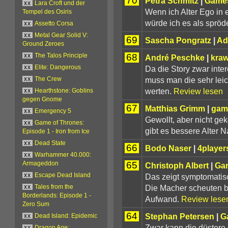
70
Petra Schmitz
|
Games
xx
Lara Croft und der
Wenn ich Alter Ego in
Tempel des Osiris
würde ich es als spröd
xx
Assetto Corsa
xx
Metal Gear Solid V:
69
Sascha Pongratz
|
Ad
Ground Zeroes
68
xx
The Talos Principle
André Peschke
|
kraw
Da die Story zwar inte
xx
Elite: Dangerous
muss man die sehr leic
xx
The Crew
werten.
Review lesen
xx
Hearthstone: Goblins
gegen Gnome
67
Matthias Grimm
|
gam
xx
Emergency 5
Gewollt, aber nicht ge
xx
Game of Thrones:
gibt es bessere Alter N
Episode 1 - Iron from Ice
xx
Dead State
66
Bodo Naser
|
4player
xx
Warhammer 40.000:
65
Armageddon
Christoph Albert
|
Ga
Das zeigt symptomatisch
xx
Escape Dead Island
Die Macher scheuten b
xx
Tales from the
Borderlands: Episode 1 -
Aufwand.
Review lese
Zero Sum
64
Stephan Petersen
|
G
xx
Dead Island: Epidemic
Zwar kann die düstere 
xx
Dragon Age: