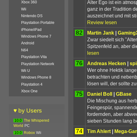
Alter Ego ist ein atmo
Xbox 360
ganz in der Tradition 
Wii
auszeichnet und mit st
Nintendo DS
Review lesen
Playstation Portable
iPhone/iPad
82
Martin Jank
|
Gaming
Windows Phone 7
Zwar siedelt sich "Alte
Android
Spitzenfeld an, aber d
N64
lesen
Playstation Vita
76
Andreas Hecken
|
spi
Playstation Network
Wer ohne Hektik lange
Wii U
betrachten und nebenbe
Windows Phone 8
lösen will, der sollte z
Playstation 4
Xbox One
75
Daniel Boll
|
GBase
Die Mischung aus herb
Feingespür, spannende
♥ by Users
fordernden, aber abwec
sieben Stunden lang b
10.0
The Whispered
World
PC
74
Tim Ahlert
|
Mega-Ga
10.0
Robox
Wii