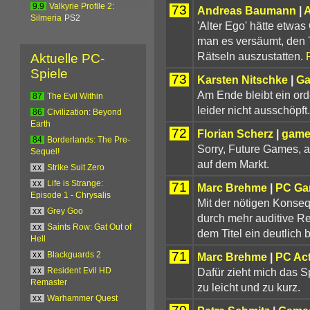
9.9
Valkyrie Profile 2:
73
Andreas Baumann
|
A
Silmeria
PS2
'Alter Ego' hätte etwa
man es versäumt, den T
Rätseln auszustatten.
Aktuelle PC-
Spiele
73
Karsten Nitschke
|
Ga
Am Ende bleibt ein ord
87
The Evil Within
leider nicht ausschöpft.
86
Civilization: Beyond
Earth
72
Florian Scherz
|
game
84
Borderlands: The Pre-
Sorry, Future Games, ab
Sequel!
auf dem Markt.
xx
Strike Suit Zero
xx
Life is Strange:
71
Marc Brehme
|
PC Ga
Episode 1 - Chrysalis
Mit der nötigen Konse
xx
Grey Goo
durch mehr auditive R
xx
Saints Row: Gat Out of
dem Titel ein deutlich
Hell
71
Marc Brehme
|
PC Ac
xx
Blackguards 2
Dafür zieht mich das Sp
xx
Resident Evil HD
Remaster
zu leicht und zu kurz.
xx
Warhammer Quest