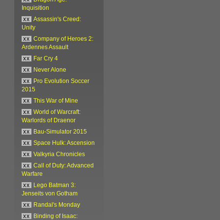
Inquisition
xx
Assassin's Creed:
Unity
xx
Company of Heroes 2:
Ardennes Assault
xx
Far Cry 4
xx
Never Alone
xx
Pro Evolution Soccer
2015
xx
This War of Mine
xx
World of Warcraft:
Warlords of Draenor
xx
Bau-Simulator 2015
xx
Space Hulk: Ascension
xx
Valkyria Chronicles
xx
Call of Duty: Advanced
Warfare
xx
Lego Batman 3:
Jenseits von Gotham
xx
Randal's Monday
xx
Binding of Isaac: