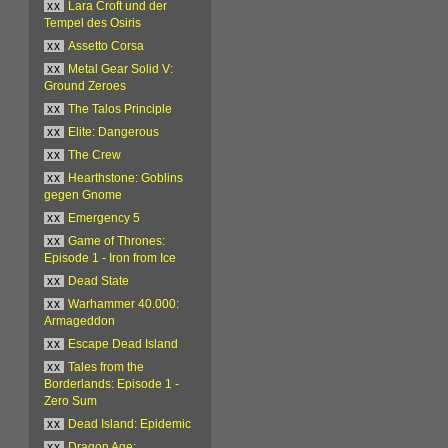
xx
Lara Croft und der
Tempel des Osiris
xx
Assetto Corsa
xx
Metal Gear Solid V:
Ground Zeroes
xx
The Talos Principle
xx
Elite: Dangerous
xx
The Crew
xx
Hearthstone: Goblins
gegen Gnome
xx
Emergency 5
xx
Game of Thrones:
Episode 1 - Iron from Ice
xx
Dead State
xx
Warhammer 40.000:
Armageddon
xx
Escape Dead Island
xx
Tales from the
Borderlands: Episode 1 -
Zero Sum
xx
Dead Island: Epidemic
xx
Dragon Age: