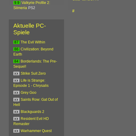
9.9
Valkyrie Profile 2:
Silmeria
PS2
#
Aktuelle PC-
Spiele
87
The Evil Within
86
Civilization: Beyond
Earth
84
Borderlands: The Pre-
Sequel!
xx
Strike Suit Zero
xx
Life is Strange:
Episode 1 - Chrysalis
xx
Grey Goo
xx
Saints Row: Gat Out of
Hell
xx
Blackguards 2
xx
Resident Evil HD
Remaster
xx
Warhammer Quest