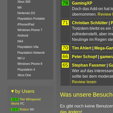
Xbox 360
78
GamingXP
Wii
Doch das Add-on hat le
Nintendo DS
übernommen.
Review 
Playstation Portable
71
Christian Schlütter
|
iPhone/iPad
Trotzdem bleibt es ein
Windows Phone 7
zufriedenstellt, aber 
Android
Neulinge im Regen ste
N64
70
Playstation Vita
Tim Ahlert
|
Mega-Ga
Playstation Network
66
Peter Schopf
|
gamera
Wii U
Windows Phone 8
65
Stephan Fassmer
|
G
Playstation 4
Wer auf das interessan
Xbox One
sollte bei dem moderat
Review lesen
♥ by Users
Was unsere Besuch
10.0
The Whispered
World
PC
Es gibt noch keine Benutze
10.0
Robox
Wii
das ändern
!