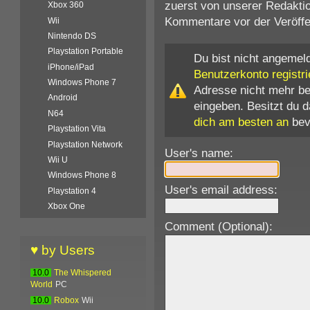
zuerst von unserer Redaktio
Xbox 360
Kommentare vor der Veröffen
Wii
Nintendo DS
Playstation Portable
Du bist nicht angemeld
iPhone/iPad
Benutzerkonto registri
Windows Phone 7
Adresse nicht mehr b
Android
eingeben. Besitzt du 
N64
dich am besten an
bev
Playstation Vita
Playstation Network
User's name:
Wii U
Windows Phone 8
User's email address:
Playstation 4
Xbox One
Comment (Optional):
♥ by Users
10.0
The Whispered
World
PC
10.0
Robox
Wii