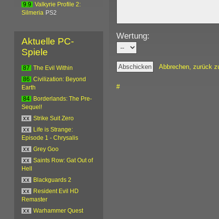
9.9
Valkyrie Profile 2:
Silmeria
PS2
Wertung:
Aktuelle PC-
Spiele
Abbrechen, zurück z
87
The Evil Within
86
Civilization: Beyond
#
Earth
84
Borderlands: The Pre-
Sequel!
xx
Strike Suit Zero
xx
Life is Strange:
Episode 1 - Chrysalis
xx
Grey Goo
xx
Saints Row: Gat Out of
Hell
xx
Blackguards 2
xx
Resident Evil HD
Remaster
xx
Warhammer Quest