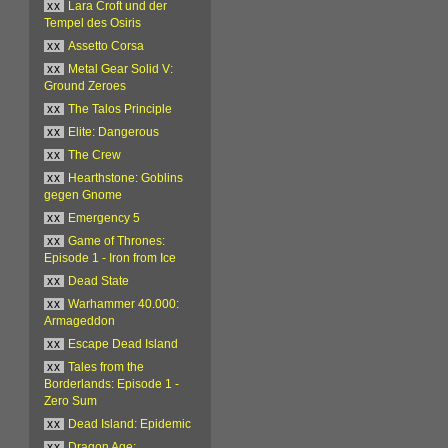
xx
Lara Croft und der
Tempel des Osiris
xx
Assetto Corsa
xx
Metal Gear Solid V:
Ground Zeroes
xx
The Talos Principle
xx
Elite: Dangerous
xx
The Crew
xx
Hearthstone: Goblins
gegen Gnome
xx
Emergency 5
xx
Game of Thrones:
Episode 1 - Iron from Ice
xx
Dead State
xx
Warhammer 40.000:
Armageddon
xx
Escape Dead Island
xx
Tales from the
Borderlands: Episode 1 -
Zero Sum
xx
Dead Island: Epidemic
xx
Dragon Age: