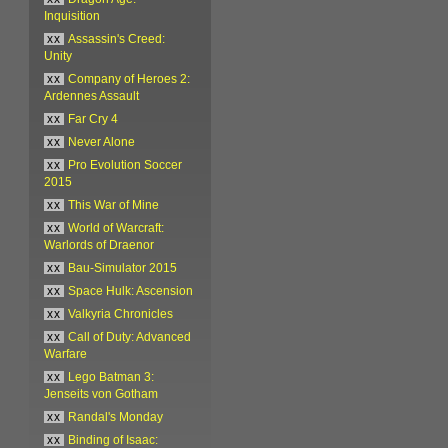
Inquisition
xx
Assassin's Creed:
Unity
xx
Company of Heroes 2:
Ardennes Assault
xx
Far Cry 4
xx
Never Alone
xx
Pro Evolution Soccer
2015
xx
This War of Mine
xx
World of Warcraft:
Warlords of Draenor
xx
Bau-Simulator 2015
xx
Space Hulk: Ascension
xx
Valkyria Chronicles
xx
Call of Duty: Advanced
Warfare
xx
Lego Batman 3:
Jenseits von Gotham
xx
Randal's Monday
xx
Binding of Isaac: