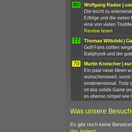
80
Wolfgang Radax
|
us
Die leicht zu erlernend
Erfolge und die vielen
eine von vielen Triebf
Review lesen
77
Thomas Wittulski
|
G
Golf-Fans sollten wege
Ballphysik und der gut
70
Martin Kreischer
|
eu
Ein paar neue Ideen wä
wünschenswert, sonst w
eindimensional. Trotz
ist das solide Game je
es ebenso simpel wie 
Was unsere Besuch
Es gibt noch keine Benutze
das ändern
!