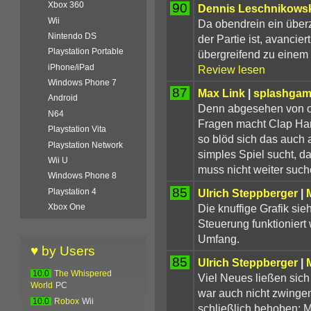
Xbox 360
90
Dennis Leschnikows
Wii
Da obendrein ein über
Nintendo DS
der Partie ist, avancier
Playstation Portable
übergreifend zu einem d
iPhone/iPad
Review lesen
Windows Phone 7
87
Max Link
|
splashgam
Android
Denn abgesehen von 
N64
Fragen macht Clap Han
Playstation Vita
so blöd sich das auch a
Playstation Network
simples Spiel sucht, d
Wii U
muss nicht weiter such
Windows Phone 8
85
Ulrich Steppberger
|
Playstation 4
Die knuffige Grafik sie
Xbox One
Steuerung funktioniert
Umfang.
♥ by Users
85
Ulrich Steppberger
|
10.0
The Whispered
Viel Neues ließen sich 
World
PC
war auch nicht zwinge
10.0
Robox
Wii
schließlich behoben: M