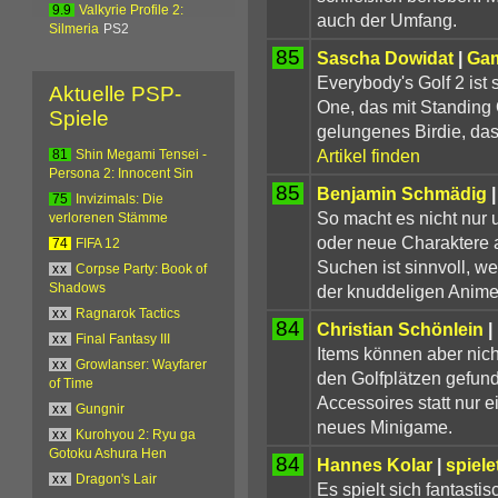
9.9
Valkyrie Profile 2:
auch der Umfang.
Silmeria
PS2
85
Sascha Dowidat
|
Gam
Everybody's Golf 2 ist 
Aktuelle PSP-
One, das mit Standing 
Spiele
gelungenes Birdie, das
Artikel finden
81
Shin Megami Tensei -
Persona 2: Innocent Sin
85
Benjamin Schmädig
75
Invizimals: Die
So macht es nicht nur 
verlorenen Stämme
oder neue Charaktere 
74
FIFA 12
Suchen ist sinnvoll, w
xx
Corpse Party: Book of
der knuddeligen Anime
Shadows
xx
Ragnarok Tactics
84
Christian Schönlein
|
xx
Final Fantasy III
Items können aber nich
xx
Growlanser: Wayfarer
den Golfplätzen gefun
of Time
Accessoires statt nur 
xx
Gungnir
neues Minigame.
xx
Kurohyou 2: Ryu ga
Gotoku Ashura Hen
84
Hannes Kolar
|
spiele
xx
Dragon's Lair
Es spielt sich fantast