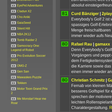
absolut einsteigerfreund
xx
EyePet Adventures
xx
Cladun X2
81
Curd Bänziger
|
2play
xx
Cho Aniki
Everybody's Golf 2 ist
xx
GaiaSeed
spassiges Golf-Erlebni
xx
Silent Hill
Menge freischaltbaren
xx
NBA 2K12
immer wieder aufs Neu
xx
Tomb Raider 2
80
Rafael Rau
|
gamaxx
xx
Gamocracy One:
Denn Everybody's Golf
Legend of Robot
Vorgängers und peppt 
xx
Pro Evolution Soccer
dem Fertigkeitensystem
2012
die Karriere sowie das 
xx
OMG-Z
einen immer wieder an
xx
Gen San
xx
Mawaskes Puzzle
80
Christian Schmitz
|
G
xx
Tekken
Fernab von kleinen Mä
xx
Motor Toon Grand Prix
besseres Golfspiel für
2
sprechen der motivier
xx
Me Monstar! Hear me
leichten Rollenspielant
Roar
Charaktergestaltung.
R