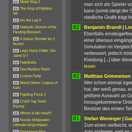
xx
Metal Slug 2
man sich als Spieler v
xx
The King of Fighters
kann (somit steigt der
'96
niedliche Grafik trägt i
xx
Arc the Lad II
82
Benjamin Brandl
|
Lo
xx
Hakuoki: Demon of the
Fleeting Blossom
Ebenfalls einsteigerfr
xx
A Space Shooter for 2
einer überaus eingängi
Bucks!
Simulation im Verglei
xx
Lego Harry Potter: Die
verbessert, jedoch trö
Jahre 5-7
Kleidung [...] über die
xx
Fate/Extra
lesen
xx
Das Mystery-Team
82
Matthias Grimmeisen
xx
Corpse Party
Wer schon einmal irgen
xx
Blood Omen: Legacy of
Kain
hat, der weiß genau, wa
größere Auswahl an Gol
xx
Fighting Force 2
hinzugekommene Onlin
xx
Crash Tag Team
Racing
Besitzer des ersten Tei
xx
Where Is My Heart?
81
Stefan Weninger
|
Ga
xx
Naruto Shippuden:
Zum einen vielleicht, we
Ultimate Ninja Impact
zum anderem, weil es z
xx
Dezeamon Plus