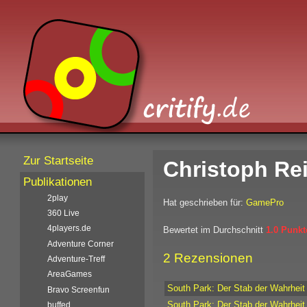
Zur Startseite
Christoph Re
Publikationen
2play
Hat geschrieben für:
GamePro
360 Live
4players.de
Bewertet im Durchschnitt
1.0 Punkt
Adventure Corner
2 Rezensionen
Adventure-Treff
AreaGames
South Park: Der Stab der Wahrheit
Bravo Screenfun
South Park: Der Stab der Wahrheit
buffed