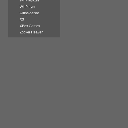
Wii Magazin
Wii Player
wiiinsider.de
X3
XBox Games
Zocker Heaven