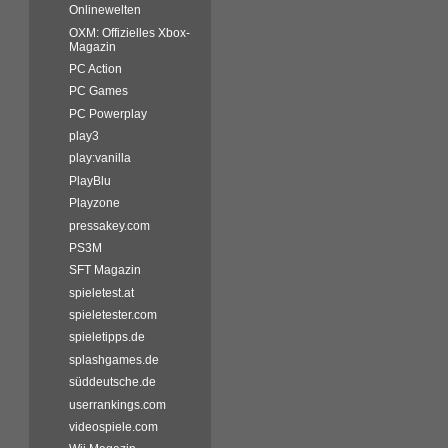
Onlinewelten
OXM: Offizielles Xbox-
Magazin
PC Action
PC Games
PC Powerplay
play3
play:vanilla
PlayBlu
Playzone
pressakey.com
PS3M
SFT Magazin
spieletest.at
spieletester.com
spieletipps.de
splashgames.de
süddeutsche.de
userrankings.com
videospiele.com