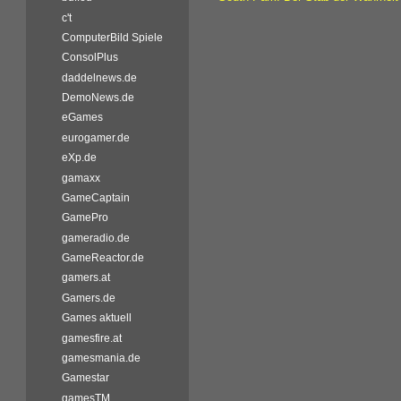
c't
ComputerBild Spiele
ConsolPlus
daddelnews.de
DemoNews.de
eGames
eurogamer.de
eXp.de
gamaxx
GameCaptain
GamePro
gameradio.de
GameReactor.de
gamers.at
Gamers.de
Games aktuell
gamesfire.at
gamesmania.de
Gamestar
gamesTM