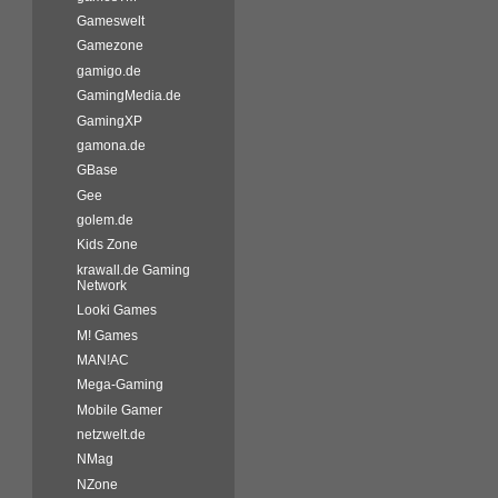
Gameswelt
Gamezone
gamigo.de
GamingMedia.de
GamingXP
gamona.de
GBase
Gee
golem.de
Kids Zone
krawall.de Gaming
Network
Looki Games
M! Games
MAN!AC
Mega-Gaming
Mobile Gamer
netzwelt.de
NMag
NZone