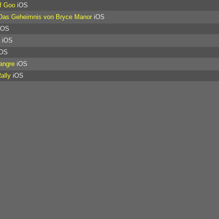
f Goo
iOS
 Das Geheimnis von Bryce Manor
iOS
iOS
iOS
OS
angre
iOS
ally
iOS