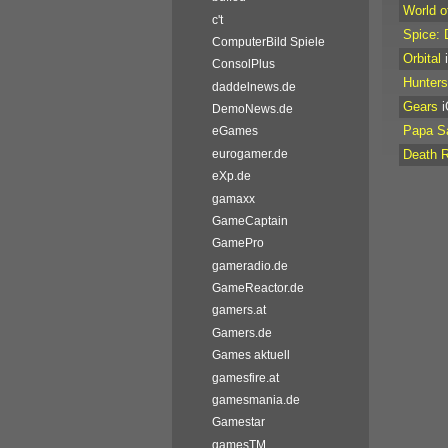
World o
c't
Spice:
ComputerBild Spiele
Orbital
ConsolPlus
Hunters
daddelnews.de
Gears
i
DemoNews.de
Papa S
eGames
Death R
eurogamer.de
eXp.de
gamaxx
GameCaptain
GamePro
gameradio.de
GameReactor.de
gamers.at
Gamers.de
Games aktuell
gamesfire.at
gamesmania.de
Gamestar
gamesTM