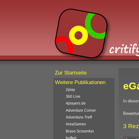
Zur Startseite
Weitere Publikationen
eG
2play
360 Live
In diese
4players.de
Adventure Corner
Bewertun
Adventure-Treff
AreaGames
3 Rez
Bravo Screenfun
buffed