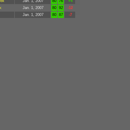
rek
Jan. 1, 2007
80
76
+4
k
Jan. 1, 2007
80
92
-12
Jan. 1, 2007
80
87
-7