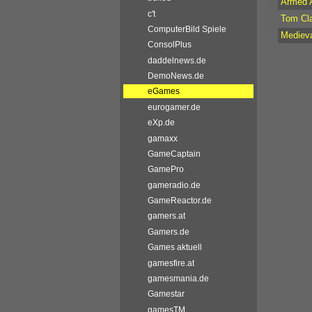
Armed 
c't
Tom Cla
ComputerBild Spiele
Medieva
ConsolPlus
daddelnews.de
DemoNews.de
eGames
eurogamer.de
eXp.de
gamaxx
GameCaptain
GamePro
gameradio.de
GameReactor.de
gamers.at
Gamers.de
Games aktuell
gamesfire.at
gamesmania.de
Gamestar
gamesTM