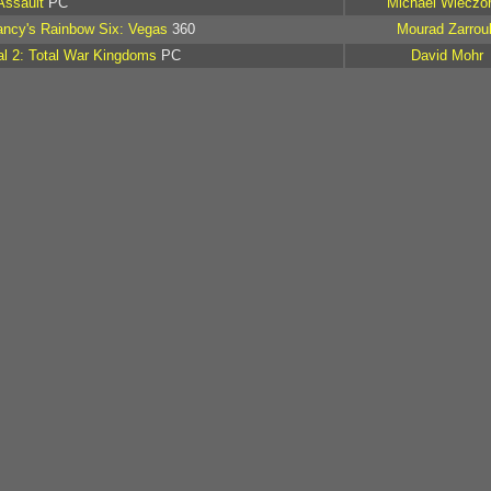
Assault
PC
Michael Wieczo
ncy's Rainbow Six: Vegas
360
Mourad Zarrou
l 2: Total War Kingdoms
PC
David Mohr