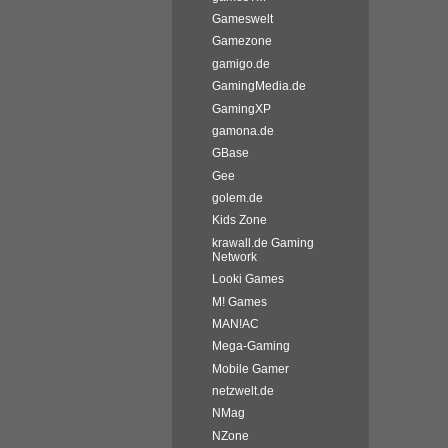
Gameswelt
Gamezone
gamigo.de
GamingMedia.de
GamingXP
gamona.de
GBase
Gee
golem.de
Kids Zone
krawall.de Gaming
Network
Looki Games
M! Games
MAN!AC
Mega-Gaming
Mobile Gamer
netzwelt.de
NMag
NZone