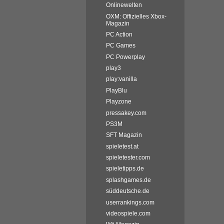
Onlinewelten
OXM: Offizielles Xbox-
Magazin
PC Action
PC Games
PC Powerplay
play3
play:vanilla
PlayBlu
Playzone
pressakey.com
PS3M
SFT Magazin
spieletest.at
spieletester.com
spieletipps.de
splashgames.de
süddeutsche.de
userrankings.com
videospiele.com