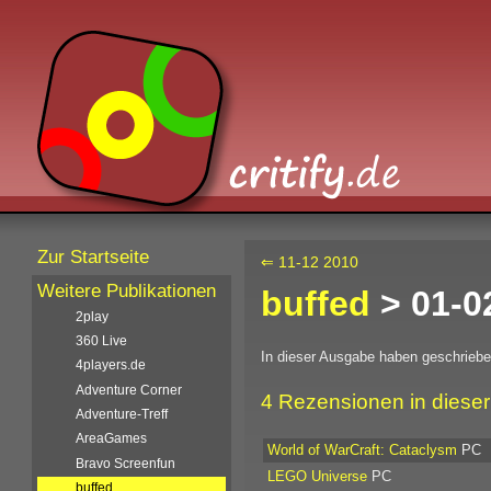
Zur Startseite
⇐ 11-12 2010
Weitere Publikationen
buffed
> 01-0
2play
360 Live
In dieser Ausgabe haben geschrieb
4players.de
Adventure Corner
4 Rezensionen in diese
Adventure-Treff
AreaGames
World of WarCraft: Cataclysm
PC
Bravo Screenfun
LEGO Universe
PC
buffed