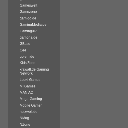
Gameswelt
Gamezone
gamigo.de
GamingMedia.de
GamingXP
gamona.de
GBase
Gee
golem.de
Kids Zone
krawall.de Gaming
Network
Looki Games
M! Games
MAN!AC
Mega-Gaming
Mobile Gamer
netzwelt.de
NMag
NZone