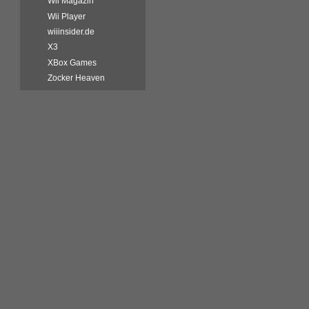
Wii Magazin
Wii Player
wiiinsider.de
X3
XBox Games
Zocker Heaven