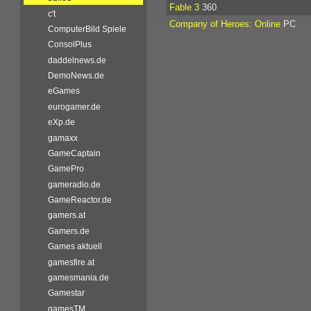
Fable 3
360
c't
Company of Heroes: Online
PC
ComputerBild Spiele
ConsolPlus
daddelnews.de
DemoNews.de
eGames
eurogamer.de
eXp.de
gamaxx
GameCaptain
GamePro
gameradio.de
GameReactor.de
gamers.at
Gamers.de
Games aktuell
gamesfire.at
gamesmania.de
Gamestar
gamesTM