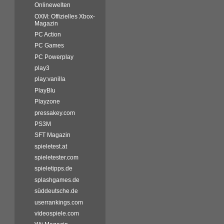
Onlinewelten
OXM: Offizielles Xbox-
Magazin
PC Action
PC Games
PC Powerplay
play3
play:vanilla
PlayBlu
Playzone
pressakey.com
PS3M
SFT Magazin
spieletest.at
spieletester.com
spieletipps.de
splashgames.de
süddeutsche.de
userrankings.com
videospiele.com