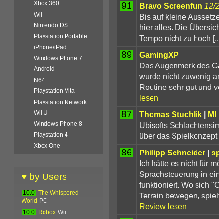
Xbox 360
91
Bravo Screenfun
12/
Wii
Bis auf kleine Aussetz
Nintendo DS
hier alles. Die Übersich
Playstation Portable
Tempo nicht zu hoch [..
iPhone/iPad
89
GamingXP
Windows Phone 7
Das Augenmerk des Ga
Android
wurde nicht zuwenig an
N64
Routine sehr gut und v
Playstation Vita
lesen
Playstation Network
87
Wii U
Thomas Stuchlik
|
M!
Windows Phone 8
Ubisofts Schlachtensim
über das Spielkonzept
Playstation 4
Xbox One
86
Philipp Schneider
|
sp
Ich hätte es nicht für 
Sprachsteuerung in ein
♥ by Users
funktioniert. Wo sich
10.0
The Whispered
Terrain bewegen, spielt
World
PC
Review lesen
10.0
Robox
Wii