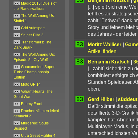
xx
Magic 2015: Duels of
[...] spielt sich eine W
the Planeswalkers
fehlt es an strategis
xx
The Wolf Among Us:
zählt "Endwar" dank pr
Staffel 1
Story und feinem Meh
xx
Grid Autosport
des Jahres - der leider
xx
Sniper Elite 3
xx
Transformers: The
83
Moritz Walliser
|
Games
Dark Spark
Artikel finden
xx
The Wolf Among Us:
Episode 5 - Cry Wolf
83
Benjamin Kratsch
|
3
xx
Guacamelee! Super
[...zählt] sicherlich 
Turbo Championship
kombiniert erfolgreich 
Edition
Stunden Spieldauer. Ab
xx
Moto GP 14
eben.
xx
Valiant Hearts: The
Great War
83
Gerd Hilber
|
süddeut
xx
Enemy Front
Dafür stimmt die opti
xx
Drachenzähmen leicht
detaillierte 3-D-Grafik
gemacht 2
kämpfen hat. Abgerun
xx
Murdered: Souls
Multiplayer-Modus, in d
Suspect
unterschiedlichsten Va
xx
Ultra Street Fighter 4