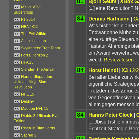
85
Björn Seum
|
XBox G
[...] eine Revolution? N
xx
MX vs. ATV:
Supercross
84
Dennis Hartmann
|
G
xx
F1 2014
Was bisher kein anderes
xx
NBA 2K15
Endwar ohne Mühe zu ge
xx
The Evil Within
eine zu träge Steuerun
xx
Alien: Isolation
Tastatur. Allerdings b
xx
Skylanders: Trap Team
ein Award verwehrt, we
xx
Forza Horizon 2
weckt.
Review lesen
xx
FIFA 15
84
Horst Heindl
|
X3
12/
xx
Slender: The Arrival
Bei aller Liebe zur wir
xx
Naruto Shippuden:
Ultimate Ninja Storm
eigentliche Strategiepa
Revolution
Trotzdem: das Zurücks
xx
NHL 15
von Gegenoffensiven 
xx
Destiny
allem gegen menschli
xx
Madden NFL 15
84
Hanns Peter Glock
|
C
xx
Diablo 3: Ultimate Evil
[...Ubisoft ist] ein in
Edition
Echtzeit-Strategie-Ber
xx
Risen 3: Titan Lords
xx
Sacred 3
83
Benjamin Kratsch
|
g