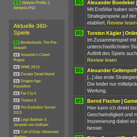
85
Alexander Boedeker
9.9
Valkyrie Profile 2:
Silmeria
PS2
Mit EndWar haben sich
Strategiespiele auf de
etabliert.
Review lesen
Aktuelle 360-
Spiele
85
Torsten Kägler
|
Onli
Im Zusammenspiel mit
84
Borderlands: The Pre-
unterschiedlichsten St
Sequel!
Auftritt des Spiels auc
xx
Assassin's Creed:
Review lesen
Rogue
xx
WWE 2K15
85
Alexander Geltenpot
xx
Escape Dead Island
[...] das erste Strategi
xx
Dragon Age:
Die leider nur mittelpr
Inquisition
Wertung.
xx
Far Cry 4
85
Bernd Fischer
|
Game
xx
Tropico 5
Hier kann ich direkt lo
xx
Pro Evolution Soccer
2015
Geschwindigkeit und m
xx
Lego Batman 3:
Inszenierung dabei so 
Jenseits von Gotham
besser.
xx
Call of Duty: Advanced
Warfare