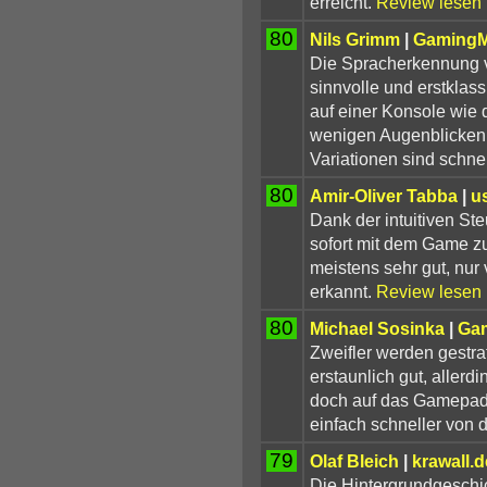
erreicht.
Review lesen
80
Nils Grimm
|
GamingM
Die Spracherkennung v
sinnvolle und erstklass
auf einer Konsole wie d
wenigen Augenblicken v
Variationen sind schnell
80
Amir-Oliver Tabba
|
u
Dank der intuitiven St
sofort mit dem Game zu
meistens sehr gut, nur 
erkannt.
Review lesen
80
Michael Sosinka
|
Ga
Zweifler werden gestraf
erstaunlich gut, aller
doch auf das Gamepad 
einfach schneller von 
79
Olaf Bleich
|
krawall.
Die Hintergrundgeschich