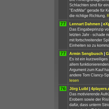
Schlachten sind für ein 
"EndWar" gerade für Kon
die richtige Richtung.
R
77
Lennart Dahmen
|
eX
Das Eingabeprinzip vo
letzten Jahr - schade n
mit fortschreitender S
Einheiten so zu komma
77
Armin Sengbusch
|
G
Es ist ein kurzweiliges
allem funktionierenden
Argument zum Kauf hat.
andere Tom Clancy-Spi
lesen
76
Jörg Luibl
|
4players.
Das motivierende Aufrü
Erobern sowie der Risi
dafür, dass unterm Stri