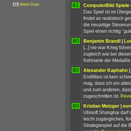
81
ComputerBild Spiele
xx
Watch Dogs
Das Spiel ist im Übrig
findet an realistisch ges
die neuartige Steueru
Spiel einen richtig "gu
80
Benjamin Brandl
|
Lo
[...] nie war Krieg füh
zugleich wie bei diesem
Kehrseite der Medaille
80
Alexander Kaphahn
|
EndWars ist kein schw
mag, dass ich ein alte
und zum anderen, dass 
zugeschnitten ist.
Revi
80
Kristian Metzger
|
eur
Ubisoft Shanghai darf si
leicht zugängliches, fü
Strategiespiel auf die 