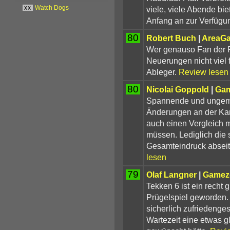
viele, viele Abende bi
xx
Watch Dogs
Anfang an zur Verfügu
80
Robert Buch
|
AreaG
Wer genauso Fan der Re
Neuerungen nicht viel 
Ableger.
Review lesen
80
Nicolai Goppold
|
Gam
Spannende und ungemei
Änderungen an der Kam
auch einen Vergleich m
müssen. Lediglich die 
Gesamteindruck abseit
lesen
79
Olaf Langner
|
Gamez
Tekken 6 ist ein recht 
Prügelspiel geworden.
sicherlich zufriedenges
Wartezeit eine etwas gl