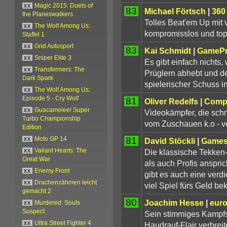
xx
Magic 2015: Duels of
83
Michael Förtsch
|
360
the Planeswalkers
Tolles Beat'em Up mit vi
xx
The Wolf Among Us:
kompromisslos und top 
Staffel 1
xx
Grid Autosport
83
Kai Schmidt
|
GameP
xx
Sniper Elite 3
Es gibt einfach nichts
xx
Transformers: The
Prüglern abhebt und d
Dark Spark
spielerischer Schuss i
xx
The Wolf Among Us:
Episode 5 - Cry Wolf
81
Oliver Redelfs
|
Compu
xx
Guacamelee! Super
Videokämpfer, die schn
Turbo Championship
vom Zuschauen k.o - v
Edition
81
xx
Moto GP 14
David Stöckli
|
Games
Die klassische Tekken
xx
Valiant Hearts: The
Great War
als auch Profis anspri
xx
Enemy Front
gibt es auch eine verd
xx
Drachenzähmen leicht
viel Spiel fürs Geld b
gemacht 2
80
Joachim Hesse
|
eur
xx
Murdered: Souls
Suspect
Sein stimmiges Kampfs
xx
Ultra Street Fighter 4
Haudrauf-Flair verbrei