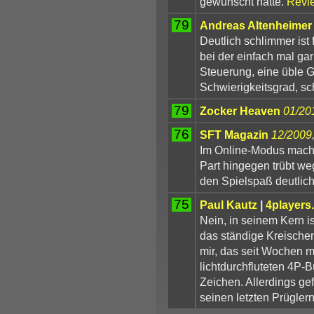
gewünscht hätte.
Revi
79
Andreas Altenheimer
Deutlich schlimmer ist 
bei der einfach mal gar
Steuerung, eine üble G
Schwierigkeitsgrad, s
79
Zocker Heaven
01/20
76
SFT Magazin
12/2009
Im Online-Modus macht 
Part hingegen trübt w
den Spielspaß deutlich
75
Paul Kautz
|
4players
Nein, in seinem Kern is
das ständige Kreische
mir, das seit Wochen 
lichtdurchfluteten 4P-Bü
Zeichen. Allerdings ge
seinen letzten Prüglern