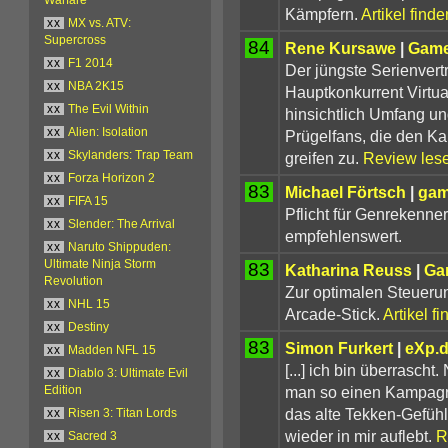
Kämpfern.
Artikel finde
xx
MX vs. ATV:
Supercross
84
Rene Kursawe
|
Game
xx
F1 2014
Der jüngste Serienvert
xx
NBA 2K15
Hauptkonkurrent Virtua
xx
The Evil Within
hinsichtlich Umfang un
xx
Alien: Isolation
Prügelfans, die den K
greifen zu.
Review les
xx
Skylanders: Trap Team
xx
Forza Horizon 2
83
Michael Förtsch
|
ga
xx
FIFA 15
Pflicht für Genrekenner
xx
Slender: The Arrival
empfehlenswert.
xx
Naruto Shippuden:
Ultimate Ninja Storm
83
Katharina Reuss
|
Ga
Revolution
Zur optimalen Steuerun
xx
NHL 15
Arcade-Stick.
Artikel f
xx
Destiny
83
Simon Furkert
|
eXp.
xx
Madden NFL 15
[...] ich bin überrascht
xx
Diablo 3: Ultimate Evil
man so einen Kampagne
Edition
das alte Tekken-Gefühl
xx
Risen 3: Titan Lords
wieder in mir auflebt.
R
xx
Sacred 3