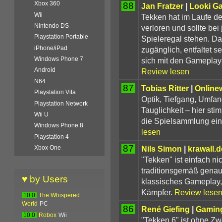
Xbox 360
88
Jan Fratzer
|
Looki G
Wii
Tekken hat im Laufe d
Nintendo DS
verloren und sollte bei
Playstation Portable
Spieleregal stehen. Da
iPhone/iPad
zugänglich, entfaltet 
Windows Phone 7
sich mit den Gameplay
Android
Review lesen
N64
87
Tobias Ritter
|
Online
Playstation Vita
Optik, Tiefgang, Umfang
Playstation Network
Tauglichkeit – hier sti
Wii U
die Spielsammlung ein
Windows Phone 8
lesen
Playstation 4
87
Nils Simon
|
krawall.
Xbox One
"Tekken" ist einfach nic
traditionsgemäß genau
♥ by Users
klassisches Gameplay,
Kämpfer.
Review lese
10.0
The Whispered
World
PC
86
René Giefing
|
Gamin
10.0
Robox
Wii
"Tekken 6" ist ohne Zw