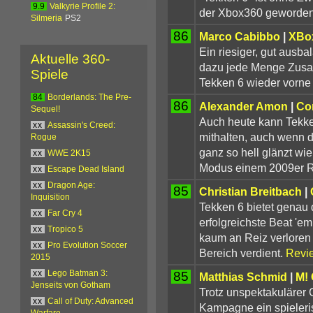
9.9
Valkyrie Profile 2:
der Xbox360 geworden
Silmeria
PS2
86
Marco Cabibbo
|
XBo
Ein riesiger, gut ausb
Aktuelle 360-
dazu jede Menge Zusat
Spiele
Tekken 6 wieder vorne
84
Borderlands: The Pre-
86
Alexander Amon
|
Co
Sequel!
Auch heute kann Tekken
xx
Assassin's Creed:
mithalten, auch wenn d
Rogue
ganz so hell glänzt wie
xx
WWE 2K15
Modus einem 2009er Re
xx
Escape Dead Island
xx
Dragon Age:
85
Christian Breitbach
|
Inquisition
Tekken 6 bietet genau 
xx
Far Cry 4
erfolgreichste Beat 'e
xx
Tropico 5
kaum an Reiz verloren
xx
Pro Evolution Soccer
Bereich verdient.
Revi
2015
85
xx
Lego Batman 3:
Matthias Schmid
|
M!
Jenseits von Gotham
Trotz unspektakulärer
xx
Call of Duty: Advanced
Kampagne ein spieleris
Warfare