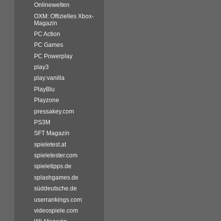
Onlinewelten
OXM: Offizielles Xbox-
Magazin
PC Action
PC Games
PC Powerplay
play3
play:vanilla
PlayBlu
Playzone
pressakey.com
PS3M
SFT Magazin
spieletest.at
spieletester.com
spieletipps.de
splashgames.de
süddeutsche.de
userrankings.com
videospiele.com