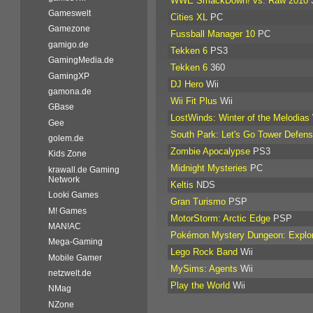
WWE SmackDown! vs. Raw 2010
Gameswelt
Cities XL
PC
Gamezone
Fussball Manager 10
PC
gamigo.de
Tekken 6
PS3
GamingMedia.de
Tekken 6
360
GamingXP
DJ Hero
Wii
gamona.de
Wii Fit Plus
Wii
GBase
LostWinds: Winter of the Melodias
Gee
South Park: Let's Go Tower Defens
golem.de
Zombie Apocalypse
PS3
Kids Zone
Midnight Mysteries
PC
krawall.de Gaming
Network
Keltis
NDS
Looki Games
Gran Turismo
PSP
M! Games
MotorStorm: Arctic Edge
PSP
MAN!AC
Pokémon Mystery Dungeon: Explor
Mega-Gaming
Lego Rock Band
Wii
Mobile Gamer
MySims: Agents
Wii
netzwelt.de
Play the World
Wii
NMag
NZone