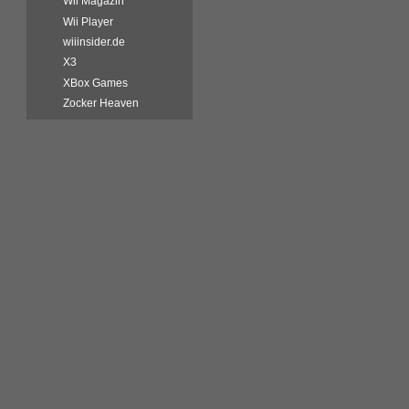
Wii Magazin
Wii Player
wiiinsider.de
X3
XBox Games
Zocker Heaven