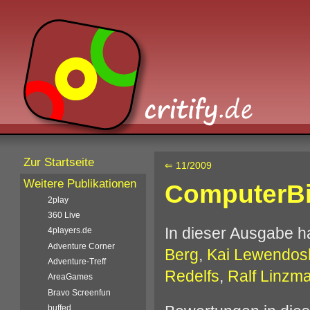
Zur Startseite
⇐ 11/2009
Weitere Publikationen
ComputerBi
2play
360 Live
In dieser Ausgabe 
4players.de
Adventure Corner
Berg
,
Kai Lewendos
Adventure-Treff
Redelfs
,
Ralf Linzma
AreaGames
Bravo Screenfun
buffed