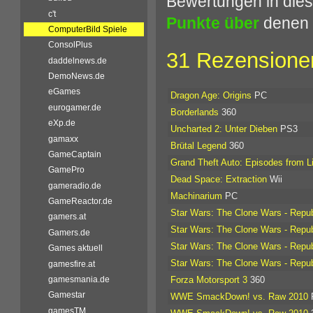
Bewertungen in dies
c't
Punkte über
denen 
ComputerBild Spiele
ConsolPlus
31 Rezensionen
daddelnews.de
DemoNews.de
eGames
Dragon Age: Origins
PC
eurogamer.de
Borderlands
360
eXp.de
Uncharted 2: Unter Dieben
PS3
gamaxx
Brütal Legend
360
GameCaptain
Grand Theft Auto: Episodes from Li
GamePro
Dead Space: Extraction
Wii
gameradio.de
Machinarium
PC
GameReactor.de
Star Wars: The Clone Wars - Repub
gamers.at
Star Wars: The Clone Wars - Repub
Gamers.de
Star Wars: The Clone Wars - Repub
Games aktuell
Star Wars: The Clone Wars - Repub
gamesfire.at
Forza Motorsport 3
360
gamesmania.de
Gamestar
WWE SmackDown! vs. Raw 2010
gamesTM