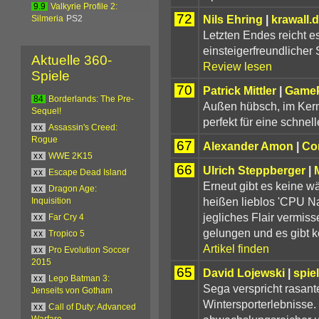
9.9
Valkyrie Profile 2:
72
Nils Ehring
|
krawall.
Silmeria
PS2
Letzten Endes reicht es
einsteigerfreundlicher
Aktuelle 360-
Review lesen
Spiele
70
Patrick Mittler
|
Game
84
Borderlands: The Pre-
Außen hübsch, im Kern
Sequel!
perfekt für eine schne
xx
Assassin's Creed:
Rogue
67
Alexander Amon
|
Co
xx
WWE 2K15
66
Ulrich Steppberger
|
xx
Escape Dead Island
Erneut gibt es keine w
xx
Dragon Age:
heißen lieblos 'CPU Nat
Inquisition
jegliches Flair vermiss
xx
Far Cry 4
gelungen und es gibt ke
xx
Tropico 5
Artikel finden
xx
Pro Evolution Soccer
2015
65
David Lojewski
|
spie
xx
Lego Batman 3:
Sega verspricht rasant
Jenseits von Gotham
Wintersporterlebnisse.
xx
Call of Duty: Advanced
Warfare