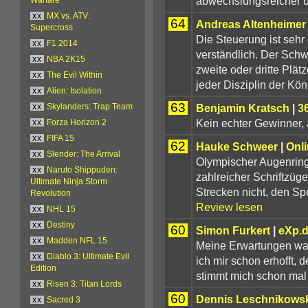
abwechslungsreicher u
xx
MX vs. ATV:
64
Andreas Altenheimer
Supercross
Die Steuerung ist sehr 
xx
F1 2014
verständlich. Der Schw
xx
NBA 2K15
zweite oder dritte Plät
xx
The Evil Within
jeder Disziplin der Köni
xx
Alien: Isolation
63
Benjamin Kratsch
|
3
xx
Skylanders: Trap Team
Kein echter Gewinner, a
xx
Forza Horizon 2
xx
FIFA 15
62
Hauke Schweer
|
Onl
xx
Slender: The Arrival
Olympischer Augenring 
xx
Naruto Shippuden:
zahlreicher Schriftzüg
Ultimate Ninja Storm
Strecken nicht, den Sp
Revolution
Review lesen
xx
NHL 15
xx
Destiny
60
Simon Furkert
|
eXp.
xx
Madden NFL 15
Meine Erwartungen war
xx
Diablo 3: Ultimate Evil
ich mir schon erhofft,
Edition
stimmt mich schon mal 
xx
Risen 3: Titan Lords
60
Dennis Leschnikows
xx
Sacred 3