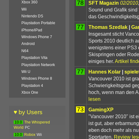
78
SFT Magazin
02/2010
Xbox 360
Sound und Grafik sind f
Wii
das Geschwindigkeitsg
Nintendo DS
Playstation Portable
77
Thomas Szedlak
|
Gam
iPhone/iPad
Insgesamt sticht Vanc
Windows Phone 7
Sports 2010 deutlich au
Android
wenigstens einer PS3 
N64
Skispringen oder Rode
Playstation Vita
einiges her.
Artikel fin
Playstation Network
77
Hannes Kolar
|
spiele
Wii U
Vancouver 2010 ist graf
Windows Phone 8
Schwierigkeitsgrad ge
Playstation 4
hoch, wenn man den An
Xbox One
lesen
73
GamingXP
♥ by Users
"Vancouver 2010" ist e
ist gut, aber erbarmun
10.0
The Whispered
World
PC
eben doch mehr als n
10.0
Robox
Wii
Sportarten.
Review les