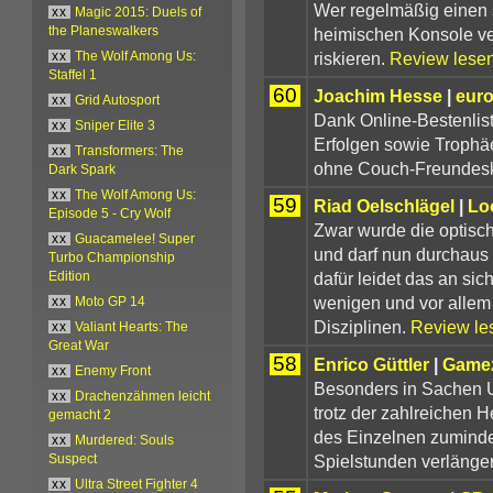
Wer regelmäßig einen s
xx
Magic 2015: Duels of
heimischen Konsole ver
the Planeswalkers
riskieren.
Review lese
xx
The Wolf Among Us:
Staffel 1
60
Joachim Hesse
|
eur
xx
Grid Autosport
Dank Online-Bestenlist
xx
Sniper Elite 3
Erfolgen sowie Trophäe
xx
Transformers: The
ohne Couch-Freundeskr
Dark Spark
xx
The Wolf Among Us:
59
Riad Oelschlägel
|
Lo
Episode 5 - Cry Wolf
Zwar wurde die optisch
xx
Guacamelee! Super
und darf nun durchaus
Turbo Championship
dafür leidet das an s
Edition
wenigen und vor allem
xx
Moto GP 14
Disziplinen.
Review le
xx
Valiant Hearts: The
Great War
58
Enrico Güttler
|
Game
xx
Enemy Front
Besonders in Sachen U
xx
Drachenzähmen leicht
trotz der zahlreichen 
gemacht 2
des Einzelnen zumindes
xx
Murdered: Souls
Spielstunden verlänge
Suspect
xx
Ultra Street Fighter 4