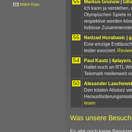
55
Markus Grunow
|
GBa
xx
Watch Dogs
Ich kann ja verstehen, 
Olympischen Spiele in
respektive werden kön
lieblose Zusammenste
55
Nedzad Hurabasic
|
g
Eine einzige Enttäusch
leider exorziert.
Review
54
Paul Kautz
|
4players
Haltet euch an RTL Win
Telemark meilenweit vo
50
Alexander Laschewsk
Den totalen Absturz ver
Herausforderungsmodus
lesen
Was unsere Besuch
Es gibt noch keine Benutze