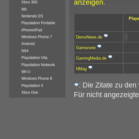
anzeigen
.
Xbox 360
Wii
Nintendo DS
Plays
Playstation Portable
iPhone/iPad
DemoNews.de
Windows Phone 7
Android
Gamezone
N64
Playstation Vita
GamingMedia.de
Playstation Network
NMag
Wii U
Windows Phone 8
: Die Zitate zu de
Playstation 4
Xbox One
Für nicht angezeigte