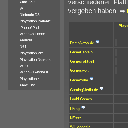
verschiedenen Platt
Xbox 360
Wii
vergeben haben. ⇒
Nintendo DS
Playstation Portable
Plays
iPhone/iPad
Windows Phone 7
Android
DemoNews.de
N64
GameCaptain
Playstation Vita
Playstation Network
Games aktuell
Wii U
Gameswelt
Windows Phone 8
Playstation 4
Gamezone
Xbox One
GamingMedia.de
Looki Games
NMag
NZone
Wii Magazin