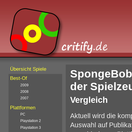
Übersicht Spiele
SpongeBob 
Best-Of
der Spielz
2009
2008
Vergleich
2007
Plattformen
Aktuell wird die kom
PC
Playstation 2
Auswahl auf Publika
Playstation 3