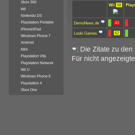
Xbox 360
Wii
58
Plays
Wii
Nintendo DS
Playstation Portable
43
DemoNews.de
iPhone/iPad
62
Looki Games
Windows Phone 7
Android
: Die Zitate zu de
N64
Playstation Vita
Für nicht angezeigte
Playstation Network
Wii U
Windows Phone 8
Playstation 4
Xbox One