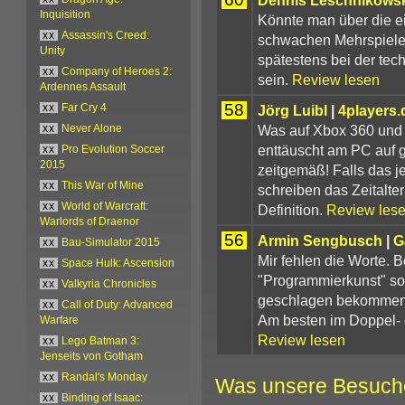
Inquisition
Könnte man über die e
xx
Assassin's Creed:
schwachen Mehrspiele
Unity
spätestens bei der tec
xx
Company of Heroes 2:
sein.
Review lesen
Ardennes Assault
58
Jörg Luibl
|
4players.
xx
Far Cry 4
Was auf Xbox 360 und P
xx
Never Alone
enttäuscht am PC auf g
xx
Pro Evolution Soccer
2015
zeitgemäß! Falls das j
xx
This War of Mine
schreiben das Zeitalte
xx
World of Warcraft:
Definition.
Review les
Warlords of Draenor
56
Armin Sengbusch
|
G
xx
Bau-Simulator 2015
Mir fehlen die Worte. 
xx
Space Hulk: Ascension
"Programmierkunst" sol
xx
Valkyria Chronicles
geschlagen bekommen. 
xx
Call of Duty: Advanced
Am besten im Doppel- o
Warfare
Review lesen
xx
Lego Batman 3:
Jenseits von Gotham
xx
Randal's Monday
Was unsere Besuch
xx
Binding of Isaac: