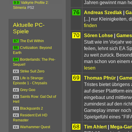
Jahren gewinnt man he
9.9
Valkyrie Profile 2:
Silmeria
PS2
76
Andreas Szedlak
|
Ga
[...] nur Kleinigkeiten
Aktuelle PC-
finden
Spiele
70
Sören Lohse
|
Games
Statt wie im Vorjahr we
87
The Evil Within
feilen, lehnt sich EA 
86
Civilization: Beyond
Earth
zu weit zurück. Besond
84
Borderlands: The Pre-
man schon von einem e
Sequel!
lesen
xx
Strike Suit Zero
69
Thomas Pfnür
|
Game
xx
Life is Strange:
Episode 1 - Chrysalis
Tristes bietet übrigen
auf dieser Plattform ei
xx
Grey Goo
eingebaut und mittlerw
xx
Saints Row: Gat Out of
Hell
zumindest auf den rich
xx
Blackguards 2
Gameplay immer noch 
xx
Resident Evil HD
Spielgefühl eines "FIFA
Remaster
68
Tim Ahlert
|
Mega-Ga
xx
Warhammer Quest