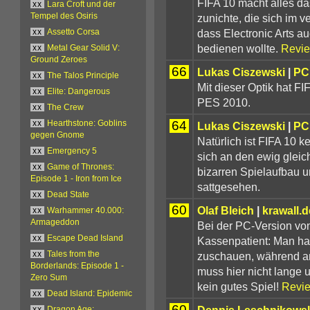
FIFA 10 macht alles da
xx
Lara Croft und der
zunichte, die sich im 
Tempel des Osiris
dass Electronic Arts 
xx
Assetto Corsa
bedienen wollte.
Revie
xx
Metal Gear Solid V:
Ground Zeroes
66
Lukas Ciszewski
|
PC
xx
The Talos Principle
Mit dieser Optik hat F
xx
Elite: Dangerous
PES 2010.
xx
The Crew
64
xx
Hearthstone: Goblins
Lukas Ciszewski
|
PC
gegen Gnome
Natürlich ist FIFA 10 
xx
Emergency 5
sich an den ewig gleic
xx
Game of Thrones:
bizarren Spielaufbau u
Episode 1 - Iron from Ice
sattgesehen.
xx
Dead State
60
Olaf Bleich
|
krawall.
xx
Warhammer 40.000:
Armageddon
Bei der PC-Version vo
xx
Escape Dead Island
Kassenpatient: Man hat 
zuschauen, während a
xx
Tales from the
Borderlands: Episode 1 -
muss hier nicht lange 
Zero Sum
kein gutes Spiel!
Revie
xx
Dead Island: Epidemic
60
Dennis Leschnikows
xx
Dragon Age: