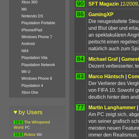
Xbox 360
90
SFT Magazin
11/2009
Wii
86
GamingXP
Nintendo DS
Die neugestaltete Steue
Playstation Portable
und Blut über und erlau
iPhone/iPad
an spektakulären Angr
Windows Phone 7
peitscht einen regelre
Android
natürlich auch zum Spi
N64
84
Playstation Vita
Michael Graf
|
Gamest
Playstation Network
Dezent verbesserter, te
Wii U
83
Marco Häntsch
|
Comp
Windows Phone 8
Der Verlierer des Vergl
Playstation 4
von FIFA 10. Sowohl gra
Xbox One
deutlich hinter den an
77
Martin Langhammer
♥ by Users
Am PC zeigt sich, abg
von seiner grafisch sc
10.0
The Whispered
meisten neuen Feature
World
PC
immer den Realismus, do
10.0
Robox
Wii