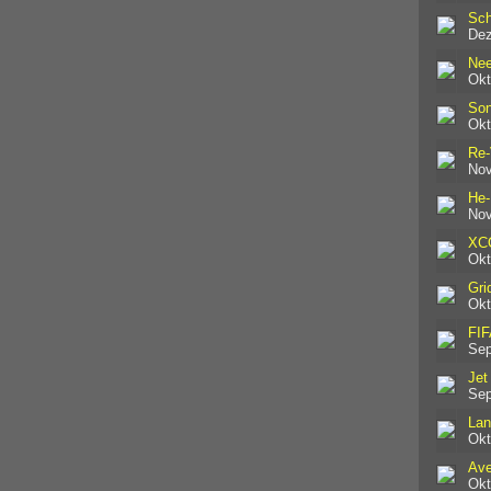
Sch
Dez
Nee
Okt
So
Okt
Re-
Nov
He
Nov
XC
Okt
Gri
Okt
FIF
Sep
Jet
Sep
Lan
Okt
Ave
Okt