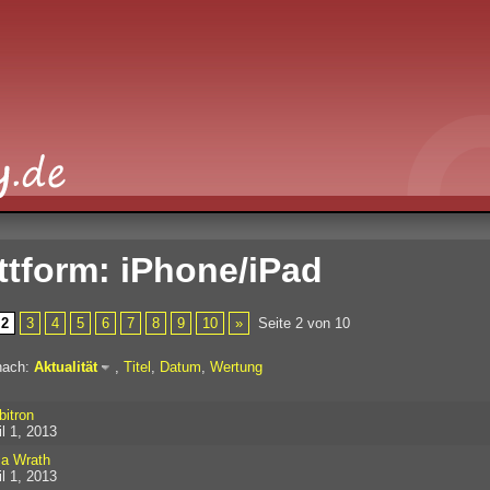
ttform: iPhone/iPad
2
3
4
5
6
7
8
9
10
»
Seite 2 von 10
nach:
Aktualität
,
Titel
,
Datum
,
Wertung
bitron
il 1, 2013
ja Wrath
il 1, 2013