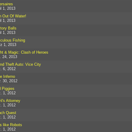
ersaires
il 1, 2013
h Out Of Water!
il 1, 2013
tory Balls
il 1, 2013
iculous Fishing
z 1, 2013
ht & Magic: Clash of Heroes
. 24, 2013
nd Theft Auto: Vice City
. 6, 2012
le Inferno
. 30, 2012
 Piggies
. 1, 2012
il's Attorney
. 1, 2012
ch Quest
. 1, 2012
ls like Robots
. 1, 2012