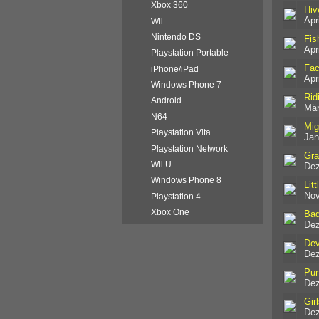
Xbox 360
Hiv
Apr
Wii
Nintendo DS
Fis
Apr
Playstation Portable
Fac
iPhone/iPad
Apr
Windows Phone 7
Rid
Android
Mär
N64
Mig
Playstation Vita
Jan
Playstation Network
Gra
Wii U
Dez
Windows Phone 8
Litt
Nov
Playstation 4
Xbox One
Bad
Dez
Dev
Dez
Pun
Dez
Gir
Dez