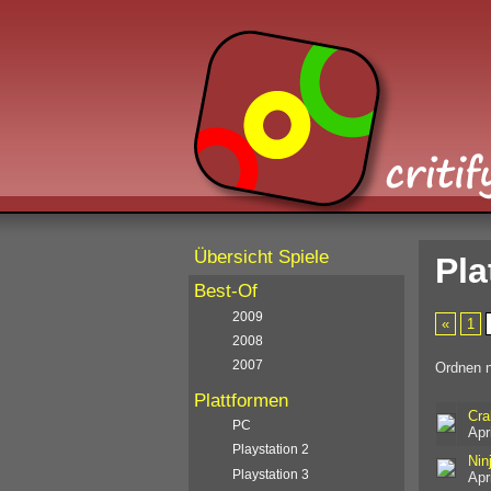
Übersicht Spiele
Pla
Best-Of
2009
«
1
2008
2007
Ordnen 
Plattformen
Cra
PC
Apr
Playstation 2
Nin
Playstation 3
Apr