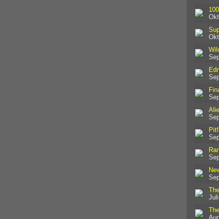
100
Okt
Sup
Okt
Wil
Sep
Edn
Sep
Fin
Sep
Ali
Sep
Pitf
Sep
Ra
Sep
New
Sep
The
Jul
The
Aug