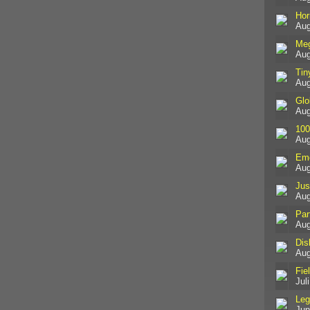
Hor
Aug
Me
Aug
Tin
Aug
Glo
Aug
100
Aug
Em
Aug
Jus
Aug
Par
Aug
Dis
Aug
Fie
Jul
Leg
Jun