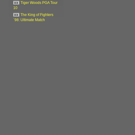
xx
Tiger Woods PGA Tour
10
xx
The King of Fighters
`98: Ultimate Match