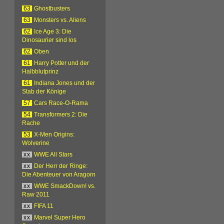
63
Ghostbusters
63
Monsters vs. Aliens
62
Ice Age 3: Die
Dinosaurier sind los
62
Oben
61
Harry Potter und der
Halbblutprinz
61
Indiana Jones und der
Stab der Könige
57
Cars Race-O-Rama
54
Transformers 2: Die
Rache
53
X-Men Origins:
Wolverine
xx
WWE All Stars
xx
Der Herr der Ringe:
Die Abenteuer von Aragorn
xx
WWE SmackDown! vs.
Raw 2011
xx
FIFA 11
xx
Marvel Super Hero