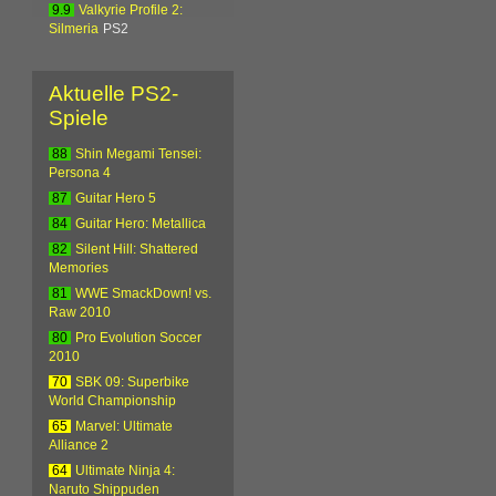
9.9
Valkyrie Profile 2:
Silmeria
PS2
Aktuelle PS2-
Spiele
88
Shin Megami Tensei:
Persona 4
87
Guitar Hero 5
84
Guitar Hero: Metallica
82
Silent Hill: Shattered
Memories
81
WWE SmackDown! vs.
Raw 2010
80
Pro Evolution Soccer
2010
70
SBK 09: Superbike
World Championship
65
Marvel: Ultimate
Alliance 2
64
Ultimate Ninja 4:
Naruto Shippuden