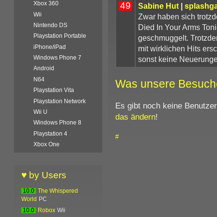
Xbox 360
49
Sabine Hut
|
splashg
Wii
Zwar haben sich trotzd
Nintendo DS
Died In Your Arms Toni
Playstation Portable
geschmuggelt. Trotzdem 
iPhone/iPad
mit wirklichen Hits ers
Windows Phone 7
sonst keine Neuerunge
Android
N64
Was unsere Besuch
Playstation Vita
Playstation Network
Es gibt noch keine Benutze
Wii U
das ändern
!
Windows Phone 8
Playstation 4
#
Xbox One
♥ by Users
10.0
The Whispered
World
PC
10.0
Robox
Wii