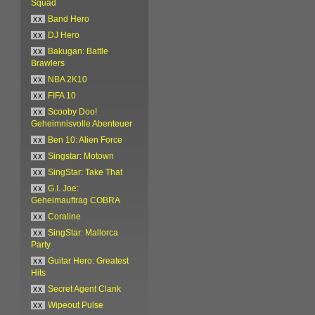
Squad
xx
Band Hero
xx
DJ Hero
xx
Bakugan: Battle
Brawlers
xx
NBA 2K10
xx
FIFA 10
xx
Scooby Doo!
Geheimnisvolle Abenteuer
xx
Ben 10: Alien Force
xx
Singstar: Motown
xx
SingStar: Take That
xx
G.I. Joe:
Geheimauftrag COBRA
xx
Coraline
xx
SingStar: Mallorca
Party
xx
Guitar Hero: Greatest
Hits
xx
Secret Agent Clank
xx
Wipeout Pulse