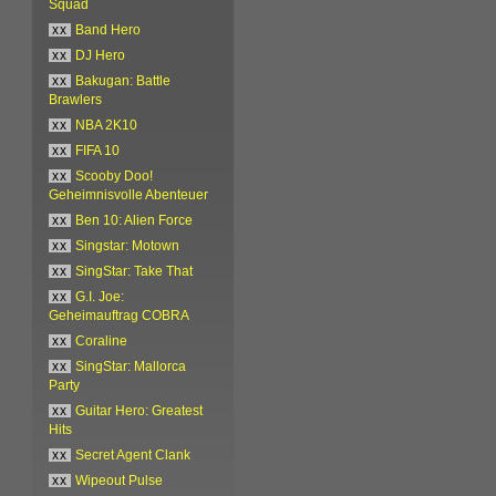
Squad
xx
Band Hero
xx
DJ Hero
xx
Bakugan: Battle
Brawlers
xx
NBA 2K10
xx
FIFA 10
xx
Scooby Doo!
Geheimnisvolle Abenteuer
xx
Ben 10: Alien Force
xx
Singstar: Motown
xx
SingStar: Take That
xx
G.I. Joe:
Geheimauftrag COBRA
xx
Coraline
xx
SingStar: Mallorca
Party
xx
Guitar Hero: Greatest
Hits
xx
Secret Agent Clank
xx
Wipeout Pulse