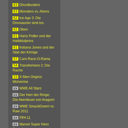
63
Ghostbusters
63
Monsters vs. Aliens
62
Ice Age 3: Die
Dinosaurier sind los
62
Oben
61
Harry Potter und der
Halbblutprinz
61
Indiana Jones und der
Stab der Könige
57
Cars Race-O-Rama
54
Transformers 2: Die
Rache
53
X-Men Origins:
Wolverine
xx
WWE All Stars
xx
Der Herr der Ringe:
Die Abenteuer von Aragorn
xx
WWE SmackDown! vs.
Raw 2011
xx
FIFA 11
xx
Marvel Super Hero