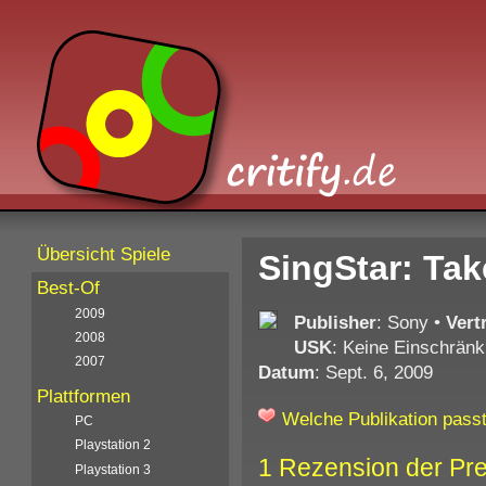
Übersicht Spiele
SingStar: Tak
Best-Of
2009
Publisher
: Sony
•
Vert
2008
USK
: Keine Einschränk
2007
Datum
: Sept. 6, 2009
Plattformen
Welche Publikation passt
PC
Playstation 2
1 Rezension der Pr
Playstation 3