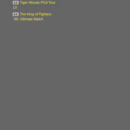
xx
Tiger Woods PGA Tour
10
xx
The King of Fighters
`98: Ultimate Match