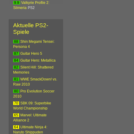
9.9
Valkyrie Profile 2:
Silmeria
PS2
Aktuelle PS2-
Spiele
88
Shin Megami Tensei:
Persona 4
87
Guitar Hero 5
84
Guitar Hero: Metallica
82
Silent Hill: Shattered
Memories
81
WWE SmackDown! vs.
Raw 2010
80
Pro Evolution Soccer
2010
70
SBK 09: Superbike
World Championship
65
Marvel: Ultimate
Alliance 2
64
Ultimate Ninja 4:
Naruto Shippuden