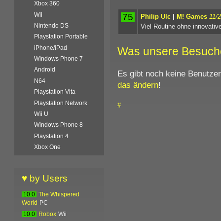
Xbox 360
Wii
75
Philip Ulc
|
M! Games
11/
Nintendo DS
Viel Routine ohne innovative
Playstation Portable
iPhone/iPad
Was unsere Besuch
Windows Phone 7
Android
Es gibt noch keine Benutze
N64
das ändern
!
Playstation Vita
Playstation Network
#
Wii U
Windows Phone 8
Playstation 4
Xbox One
♥ by Users
10.0
The Whispered
World
PC
10.0
Robox
Wii