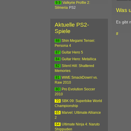
9.9
Valkyrie Profile 2:
Silmeria
PS2
Was u
Es gibt 
Aktuelle PS2-
Spiele
#
88
Shin Megami Tensei:
Persona 4
87
Guitar Hero 5
84
Guitar Hero: Metallica
82
Silent Hill: Shattered
Memories
81
WWE SmackDown! vs.
Raw 2010
80
Pro Evolution Soccer
2010
70
SBK 09: Superbike World
Championship
65
Marvel: Ultimate Alliance
2
64
Ultimate Ninja 4: Naruto
Shippuden