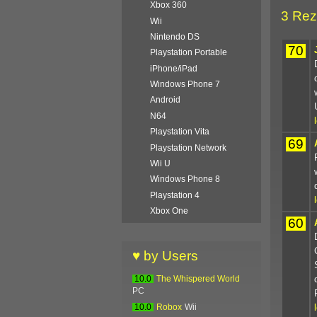
Xbox 360
3 Rez
Wii
Nintendo DS
70
Playstation Portable
iPhone/iPad
Windows Phone 7
Android
N64
Playstation Vita
69
Playstation Network
Wii U
Windows Phone 8
Playstation 4
Xbox One
60
♥ by Users
10.0
The Whispered World
PC
10.0
Robox
Wii