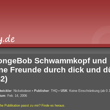
ongeBob Schwammkopf und
ne Freunde durch dick und 
2)
twickler
: Nickelodeon
•
Publisher
: THQ
•
USK
: Keine Einschränkung (ab 0 J
tum
: Feb. 14, 2006
he Publikation passt zu mir? Finde es heraus.