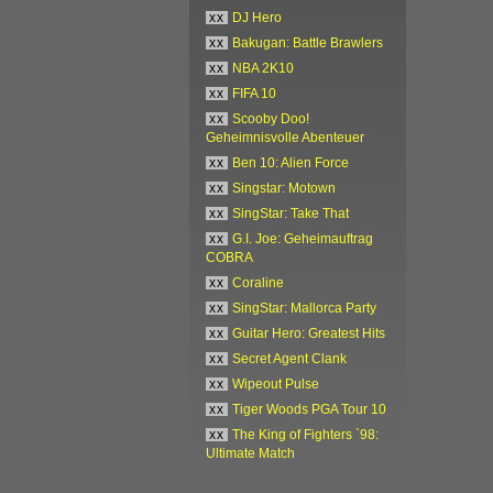
xx
DJ Hero
xx
Bakugan: Battle Brawlers
xx
NBA 2K10
xx
FIFA 10
xx
Scooby Doo!
Geheimnisvolle Abenteuer
xx
Ben 10: Alien Force
xx
Singstar: Motown
xx
SingStar: Take That
xx
G.I. Joe: Geheimauftrag
COBRA
xx
Coraline
xx
SingStar: Mallorca Party
xx
Guitar Hero: Greatest Hits
xx
Secret Agent Clank
xx
Wipeout Pulse
xx
Tiger Woods PGA Tour 10
xx
The King of Fighters `98:
Ultimate Match