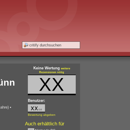
Keine Wertung
weitere
Rezensionen nötig
XX
dünn
Benutzer:
xx
ahre)
•
/10
Bewertung abgeben
Auch erhältlich für