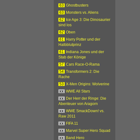
63
Ghostbusters
63
Monsters vs. Aliens
62
Ice Age 3: Die Dinosaurier
sind los
62
Oben
61
Harry Potter und der
Halbblutprinz
61
Indiana Jones und der
Stab der Könige
57
Cars Race-O-Rama
54
Transformers 2: Die
Rache
53
X-Men Origins: Wolverine
xx
WWE All Stars
xx
Der Herr der Ringe: Die
Abenteuer von Aragorn
xx
WWE SmackDown! vs.
Raw 2011
xx
FIFA 11
xx
Marvel Super Hero Squad
xx
Band Hero