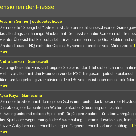
ensionen der Presse
Joachim Sinner
|
süddeutsche.de
Der neueste "Spongebob"-Streich ist also ein recht unbeschwertes Game gew
das allerdings auch einige Macken hat. So lässt sich die Kamera nicht frei b
was der Übersichtlichkeit schadet. Hinzu kommen nervige Grafikfehler und de
Umstand, dass THQ nicht die Original-Synchronssprecher vors Mirko zerrte.
lesen
André Linken
|
Gameswelt
Für eingefleischte Fans und jüngere Spieler ist der Titel sicherlich einen näher
wert – vor allem mit drei Freunden vor der PS2. Insgesamt jedoch spielerisch
dünn, um längerfristig zu motivieren. Die DS-Version ist noch einen Tick öder.
lesen
Ayse Kaya
|
Gamezone
Der neueste Streich mit dem gelben Schwamm bietet dank bekannter Nicktoo
Charaktere, der farbenfrohen Welten, einfacher Steuerung und leichtem
Schwierigkeitsgrad soliden Spielspaß für jüngere Zocker. Für ältere Jahrgänge
das Spiel aber wegen mangelnder Abwechslung, linearem Leveldesign, leichte
Puzzle-Aufgaben und schnell besiegten Gegnern schnell fad und eintönig. .
R
lesen