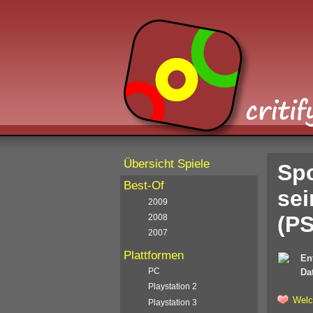
Übersicht Spiele
Sp
Best-Of
sei
2009
(PS
2008
2007
Plattformen
En
PC
Da
Playstation 2
Welc
Playstation 3