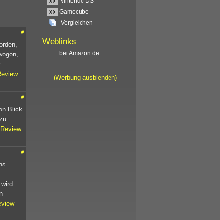
xx
Nintendo DS
xx
Gamecube
Vergleichen
#
Weblinks
orden,
bei Amazon.de
ewegen,
r
Review
(Werbung ausblenden)
#
en Blick
 zu
Review
#
ns-
 wird
n
eview