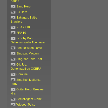
Squad
xx
Band Hero
xx
DJ Hero
xx
Bakugan: Battle
Brawlers
xx
NBA 2K10
xx
FIFA 10
xx
Scooby Doo!
Geheimnisvolle Abenteuer
xx
Ben 10: Alien Force
xx
Singstar: Motown
xx
SingStar: Take That
xx
G.I. Joe:
Geheimauftrag COBRA
xx
Coraline
xx
SingStar: Mallorca
Party
xx
Guitar Hero: Greatest
Hits
xx
Secret Agent Clank
xx
Wipeout Pulse