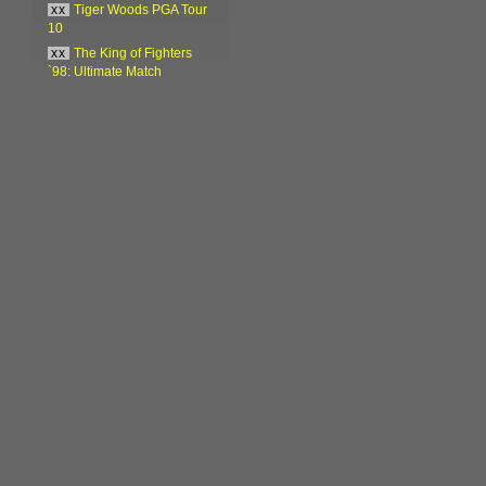
xx
Tiger Woods PGA Tour
10
xx
The King of Fighters
`98: Ultimate Match