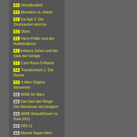
63
Ghostbusters
63
Monsters vs. Aliens
62
Ice Age 3: Die
Dinosaurier sind los
62
Oben
61
Harry Potter und der
Halbblutprinz
61
Indiana Jones und der
Stab der Könige
57
Cars Race-O-Rama
54
Transformers 2: Die
Rache
53
X-Men Origins:
Wolverine
xx
WWE All Stars
xx
Der Herr der Ringe:
Die Abenteuer von Aragorn
xx
WWE SmackDown! vs.
Raw 2011
xx
FIFA 11
xx
Marvel Super Hero