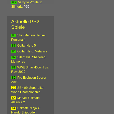
9.9
Valkyrie Profile 2:
Silmeria
PS2
Aktuelle PS2-
Spiele
88
Shin Megami Tensei:
Persona 4
87
Guitar Hero 5
84
Guitar Hero: Metallica
82
Silent Hill: Shattered
Memories
81
WWE SmackDown! vs.
Raw 2010
80
Pro Evolution Soccer
2010
70
SBK 09: Superbike
World Championship
65
Marvel: Ultimate
Alliance 2
64
Ultimate Ninja 4:
Naruto Shippuden