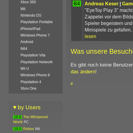
Xbox 360
84
Andreas Keser
|
Gam
Wii
"EyeToy Play 3" macht 
Nintendo DS
Zappelei vor dem Bilds
Playstation Portable
Spieler begeistern und
iPhone/iPad
Minispiele zu gefallen. 
Windows Phone 7
lesen
Android
N64
Was unsere Besuch
Playstation Vita
Playstation Network
Es gibt noch keine Benutze
Wii U
das ändern
!
Windows Phone 8
Playstation 4
#
Xbox One
♥ by Users
10.0
The Whispered
World
PC
10.0
Robox
Wii