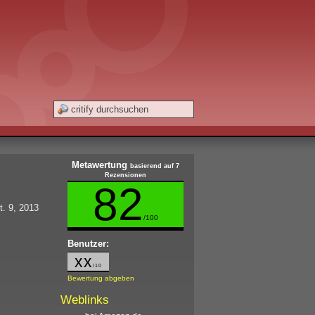
Metawertung
basierend auf 7
Rezensionen
82
t. 9, 2013
/100
Benutzer:
xx
/10
Bewertung abgeben
Weblinks