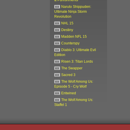
xx
Naruto Shippuden:
Ultimate Ninja Storm
Revolution
xx
NHL 15
xx
Destiny
xx
Madden NFL 15
xx
Counterspy
xx
Diablo 3: Ultimate Evil
Edition
xx
Risen 3: Titan Lords
xx
The Swapper
xx
Sacred 3
xx
The Wolf Among Us:
Episode 5 - Cry Wolf
xx
Entwined
xx
The Wolf Among Us:
Staffel 1