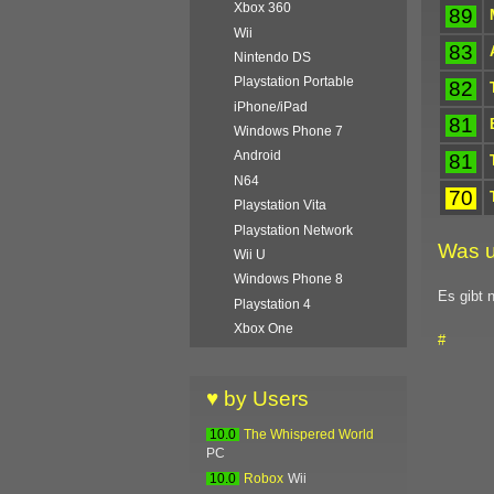
Xbox 360
89
Wii
83
Nintendo DS
Playstation Portable
82
iPhone/iPad
81
Windows Phone 7
Android
81
N64
70
Playstation Vita
Playstation Network
Was u
Wii U
Windows Phone 8
Es gibt 
Playstation 4
Xbox One
#
♥ by Users
10.0
The Whispered World
PC
10.0
Robox
Wii