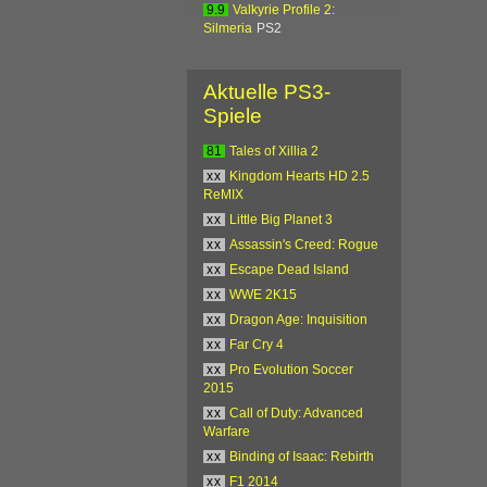
9.9
Valkyrie Profile 2:
Silmeria
PS2
Aktuelle PS3-
Spiele
81
Tales of Xillia 2
xx
Kingdom Hearts HD 2.5
ReMIX
xx
Little Big Planet 3
xx
Assassin's Creed: Rogue
xx
Escape Dead Island
xx
WWE 2K15
xx
Dragon Age: Inquisition
xx
Far Cry 4
xx
Pro Evolution Soccer
2015
xx
Call of Duty: Advanced
Warfare
xx
Binding of Isaac: Rebirth
xx
F1 2014