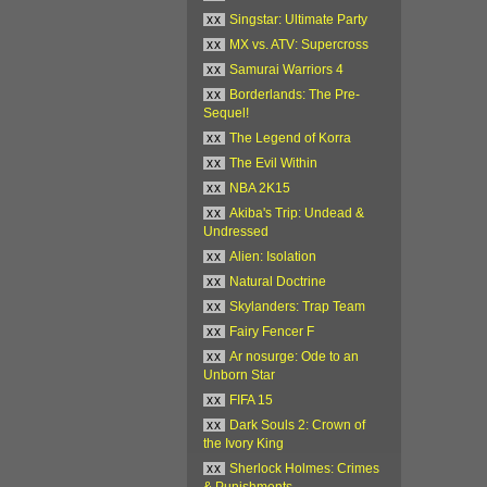
xx
Singstar: Ultimate Party
xx
MX vs. ATV: Supercross
xx
Samurai Warriors 4
xx
Borderlands: The Pre-
Sequel!
xx
The Legend of Korra
xx
The Evil Within
xx
NBA 2K15
xx
Akiba's Trip: Undead &
Undressed
xx
Alien: Isolation
xx
Natural Doctrine
xx
Skylanders: Trap Team
xx
Fairy Fencer F
xx
Ar nosurge: Ode to an
Unborn Star
xx
FIFA 15
xx
Dark Souls 2: Crown of
the Ivory King
xx
Sherlock Holmes: Crimes
& Punishments