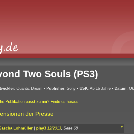
yond Two Souls (PS3)
twickler
: Quantic Dream
•
Publisher
: Sony
•
USK
: Ab 16 Jahre
•
Datum
: Ok
he Publikation passt zu mir? Finde es heraus.
ensionen der Presse
#
Sascha Lohmüller
|
play3
12/2013
, Seite 68