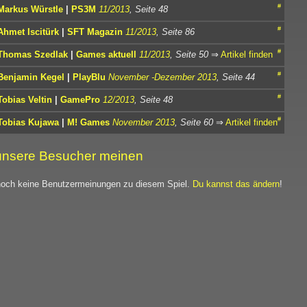
#
Markus Würstle
|
PS3M
11/2013
, Seite 48
#
Ahmet Iscitürk
|
SFT Magazin
11/2013
, Seite 86
#
Thomas Szedlak
|
Games aktuell
11/2013
, Seite 50
⇒
Artikel finden
#
Benjamin Kegel
|
PlayBlu
November -Dezember 2013
, Seite 44
#
Tobias Veltin
|
GamePro
12/2013
, Seite 48
#
Tobias Kujawa
|
M! Games
November 2013
, Seite 60
⇒
Artikel finden
nsere Besucher meinen
noch keine Benutzermeinungen zu diesem Spiel.
Du kannst das ändern
!